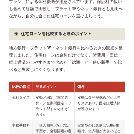
プラン」による金利優遇が用意されています。保証料の扱い
も含めて総額で比較し、フラット35やネット銀行とも見比べ
ながら、自分に合った住宅ローンを選びましょう。
住宅ローンを比較するときのポイント
地方銀行・フラット35・ネット銀行を比べるときの観点を整
理しました。住宅ローンは金利だけでなく、諸費用・団信・
繰上返済のしやすさまで含めた「総額」と「使い勝手」で比
べると失敗しにくくなります。
比較の観点
見るポイント
備考
金利タイプ
変動／固定（期間選
変動は金利が低めだが上昇
択）／全期間固定（フ
リスクあり。固定は返済額
ラット35）のどれが
が読みやすい
合うか
事務手数料
「借入額×〇%」の定
定額型の代表例はSBI新生
率型か、金額固定の定
銀行。借入額が大きいほど