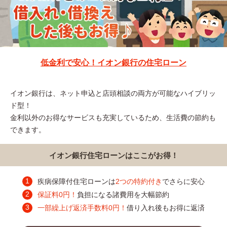
低金利で安心！イオン銀行の住宅ローン
イオン銀行は、ネット申込と店頭相談の両方が可能なハイブリッ
ド型！
金利以外のお得なサービスも充実しているため、生活費の節約も
できます。
イオン銀行住宅ローンはここがお得！
疾病保障付住宅ローンは
2つの特約付き
でさらに安心
保証料0円！
負担になる諸費用を大幅節約
一部繰上げ返済手数料0円！
借り入れ後もお得に返済