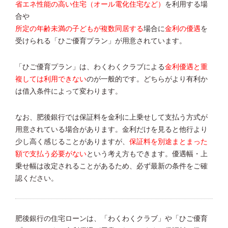
省エネ性能の高い住宅（オール電化住宅など）
を利用する場
合や
所定の年齢未満の子どもが複数同居する
場合に
金利の優遇
を
受けられる「ひご優育プラン」が用意されています。
「ひご優育プラン」は、わくわくクラブによる
金利優遇と重
複しては利用できない
のが一般的です。どちらがより有利か
は借入条件によって変わります。
なお、肥後銀行では保証料を金利に上乗せして支払う方式が
用意されている場合があります。金利だけを見ると他行より
少し高く感じることがありますが、
保証料を別途まとまった
額で支払う必要がない
という考え方もできます。優遇幅・上
乗せ幅は改定されることがあるため、必ず最新の条件をご確
認ください。
肥後銀行の住宅ローンは、「わくわくクラブ」や「ひご優育