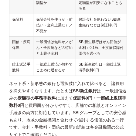
額型か
定額型が割安になることも
ある
保証料
保証会社を使うか（前
保証会社を使わないSBI新
払い・金利上乗せ）／
生銀行などは保証料0円
不要か
団信・疾病
一般団信は無料か／が
SBI新生銀行はがん団信が
保障
ん・全疾病などの特約
金利＋0.1%、全疾病保障付
と上乗せ金利
団信も選べる
繰上返済手
一部繰上返済が無料で
SBI新生銀行は一部繰上返
数料
こまめに返せるか
済手数料0円
ネット系・新形態の銀行も選択肢に入れて比べると、諸費用
を抑えやすくなります。たとえば
SBI新生銀行
は、一般団信込
みの
定額型の事務手数料
に加えて
保証料0円・一部繰上返済手
数料0円
と費用面が分かりやすく、店舗での相談とオンライン
手続きの両方に対応しています。SBIグループとしての安心感
もあり、地域の金融機関と合わせて検討する価値のある一行
です。金利・手数料・団信の最新の詳細は各金融機関の公式
サイトでご確認ください。