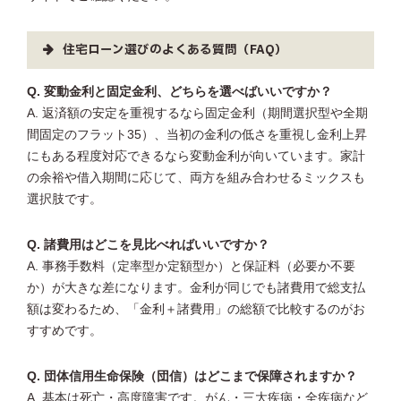
住宅ローン選びのよくある質問（FAQ）
Q. 変動金利と固定金利、どちらを選べばいいですか？
A. 返済額の安定を重視するなら固定金利（期間選択型や全期
間固定のフラット35）、当初の金利の低さを重視し金利上昇
にもある程度対応できるなら変動金利が向いています。家計
の余裕や借入期間に応じて、両方を組み合わせるミックスも
選択肢です。
Q. 諸費用はどこを見比べればいいですか？
A. 事務手数料（定率型か定額型か）と保証料（必要か不要
か）が大きな差になります。金利が同じでも諸費用で総支払
額は変わるため、「金利＋諸費用」の総額で比較するのがお
すすめです。
Q. 団体信用生命保険（団信）はどこまで保障されますか？
A. 基本は死亡・高度障害です。がん・三大疾病・全疾病など