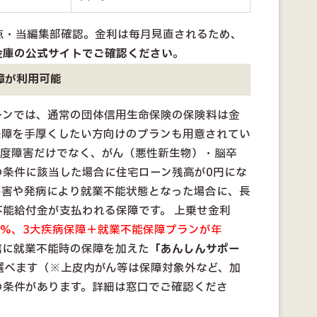
時点・当編集部確認。金利は毎月見直されるため、
金庫の公式サイトでご確認ください
。
障が利用可能
ーンでは、通常の団体信用生命保険の保険料は金
保障を手厚くしたい方向けのプランも用意されてい
高度障害だけでなく、がん（悪性新生物）・脳卒
の条件に該当した場合に住宅ローン残高が0円にな
傷害や発病により就業不能状態となった場合に、長
能給付金が支払われる保障です。 上乗せ金利
20%、3大疾病保障＋就業不能保障プランが年
信に就業不能時の保障を加えた
「あんしんサポー
選べます（※上皮内がん等は保障対象外など、加
の条件があります。詳細は窓口でご確認くださ