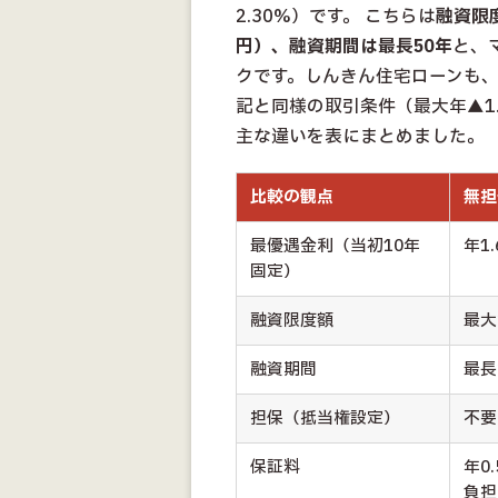
2.30%）です。 こちらは
融資限
円）、融資期間は最長50年
と、
クです。しんきん住宅ローンも
記と同様の取引条件（最大年▲1
主な違いを表にまとめました。
比較の観点
無担
最優遇金利（当初10年
年1.
固定）
融資限度額
最大
融資期間
最長
担保（抵当権設定）
不要
保証料
年0
負担