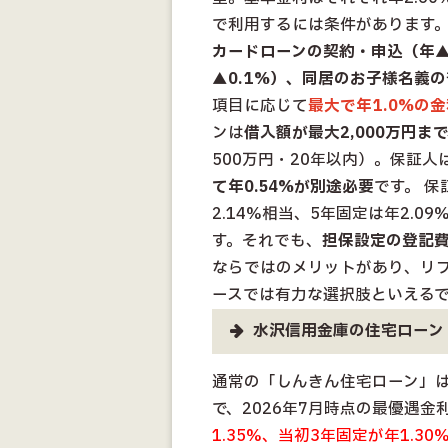
で利用するには条件があります
カードローンの契約・申込（年▲
▲0.1%）、同居のお子様名義の
項目に応じて
最大で年1.0%の
ンは
借入額が最大2,000万円ま
500万円・20年以内）。保証
て年0.54%が別途必要
です。 
2.14%相当、5年固定は年2.0
す。それでも、
担保設定の登記
ならではのメリットがあり、リ
ースでは有力な選択肢といえる
水沢信用金庫の住宅ローン
通常の「しんきん住宅ローン」
で、2026年7月時点の最優遇金
1.35%、当初3年固定が年1.30