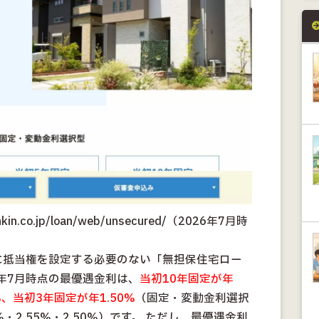
nkin.co.jp/loan/web/unsecured/（2026年7月時
に抵当権を設定する必要のない「無担保住宅ロー
6年7月時点の最優遇金利は、
当初10年固定が年
%、当初3年固定が年1.50%
（固定・変動金利選択
・2.55%・2.50%）です。 ただし、最優遇金利