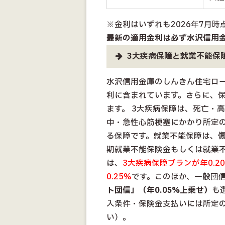
※金利はいずれも2026年7月
最新の適用金利は必ず水沢信用
3大疾病保障と就業不能保
水沢信用金庫のしんきん住宅ロ
利に含まれています。さらに、
ます。 3大疾病保障は、死亡・
中・急性心筋梗塞にかかり所定
る保障です。就業不能保障は、
期就業不能保険金もしくは就業不
は、
3大疾病保障プランが年0.
0.25%
です。このほか、一般団
ト団信」（年0.05%上乗せ）
も
入条件・保険金支払いには所定
い）。