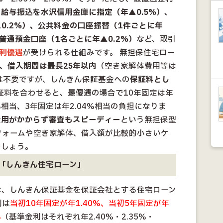
。
給与振込を水沢信用金庫に指定（年▲0.5%）、
0.2%）、公共料金の口座振替（1件ごとに年
普通預金口座（1名ごとに年▲0.2%）
など、取引
金利優遇
が受けられる仕組みです。 無担保住宅ロー
で、借入期間は最長25年以内
（空き家解体費用等は
人は不要ですが、しんきん保証基金への
保証料とし
保証料を合わせると、最優遇の場合で10年固定は年
9%相当、3年固定は年2.04%相当の負担になりま
費用がかからず審査もスピーディー
という無担保型
フォームや空き家解体、借入額が比較的小さいケ
でしょう。
「しんきん住宅ローン」
は、しんきん保証基金を保証会社とする住宅ローン
利は
当初10年固定が年1.40%、当初5年固定が年
%
（基準金利はそれぞれ年2.40%・2.35%・