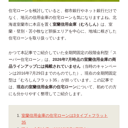
住宅ローンを検討していると、都市銀行やネット銀行だけで
なく、地元の信用金庫の住宅ローンも気になりますよね。北
海道室蘭市に本店を置く
室蘭信用金庫（むろしん）
は、室
蘭・登別・苫小牧など胆振エリアを中心に、地域に根ざした
住宅ローンを取り扱っています。
かつて本記事でご紹介していた全期間固定の段階金利型「ス
ーパー住宅ローン」は、
2026年7月時点の室蘭信用金庫の商
品ラインアップには掲載されていません
（当時のキャンペー
ンは2016年7月29日までのものでした）。現在の全期間固定
型は「むろしんフラット35」が担っています。この記事で
は、
現在の室蘭信用金庫の住宅ローン
について、初めての方
にも分かりやすく整理してご紹介します。
室蘭信用金庫の住宅ローンは3タイプ＋フラット
35