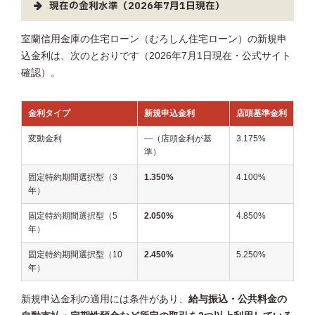
現在の金利水準（2026年7月1日現在）
室蘭信用金庫の住宅ローン（むろしん住宅ローン）の新規申
込金利は、次のとおりです（2026年7月1日現在・公式サイト
確認）。
金利タイプ
新規申込金利
店頭基準金利
変動金利
―（店頭金利が基
3.175%
準）
固定特約期間選択型（3
1.350%
4.100%
年）
固定特約期間選択型（5
2.050%
4.850%
年）
固定特約期間選択型（10
2.450%
5.250%
年）
新規申込金利の適用には条件があり、
給与振込・公共料金の