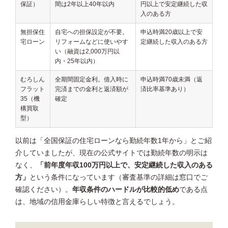
保証）
間は2年以上40年以内
円以上で安定継続した収
入のある方
無担保住
自宅への担保設定が不要。
申込時満20歳以上で安
宅ローン
リフォームなどに使いやす
定継続した収入のある方
い（融資は2,000万円以
内・25年以内）
むろしん
全期間固定金利。借入時に
申込時満70歳未満（返
フラット
完済までの金利と返済額が
済比率基準あり）
35（機
確定
構買取
型）
以前は「全国保証の住宅ローンなら勤続年数1年から」とご紹
介していましたが、現在の公式サイトでは勤続年数の明示は
なく、
「前年度年収100万円以上で、安定継続した収入のある
方」
という条件になっています（審査基準の詳細は窓口でご
確認ください）。
年収条件のハードルが比較的低め
である点
は、地域の信用金庫らしい特徴と言えるでしょう。