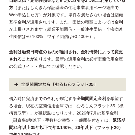
自動支払・定期性預金など所定の取引を2つ以上利用している
方
（またはしんきん保証基金の住宅事業者用ページ経由で
Web申込した方）が対象です。条件を満たさない場合は店頭
基準金利が適用されます。また、団信の種類によっては金利
が上乗せされます（就業不能団信・一般連生団信・全疾病連
生団信は+0.100%、ワイド団信は+0.400%）。
金利は融資日時点のものが適用され、金利情勢によって変更
されることがあります
。最新の適用金利は必ず室蘭信用金庫
の公式サイト・窓口でご確認ください。
全期間固定なら「むろしんフラット35」
借入時に完済までの金利が確定する
全期間固定金利
を希望す
る場合、現在の室蘭信用金庫では「むろしんフラット35（機
構買取型）」が選択肢になります。2026年7月の基準金利
（融資率9割以下・手数料定率型・一般団信付き）は、
返済期
間21年以上35年以下で年3.140%、20年以下（フラット20）
で年2.820%
です。