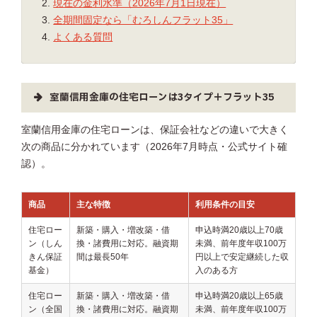
現在の金利水準（2026年7月1日現在）
全期間固定なら「むろしんフラット35」
よくある質問
室蘭信用金庫の住宅ローンは3タイプ＋フラット35
室蘭信用金庫の住宅ローンは、保証会社などの違いで大きく
次の商品に分かれています（2026年7月時点・公式サイト確
認）。
商品
主な特徴
利用条件の目安
住宅ロー
新築・購入・増改築・借
申込時満20歳以上70歳
ン（しん
換・諸費用に対応。融資期
未満、前年度年収100万
きん保証
間は最長50年
円以上で安定継続した収
基金）
入のある方
住宅ロー
新築・購入・増改築・借
申込時満20歳以上65歳
ン（全国
換・諸費用に対応。融資期
未満、前年度年収100万