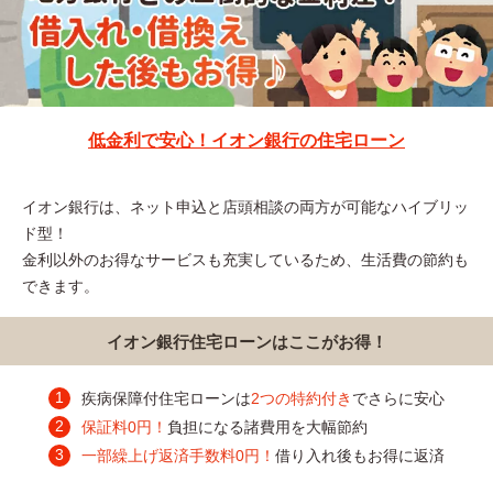
低金利で安心！イオン銀行の住宅ローン
イオン銀行は、ネット申込と店頭相談の両方が可能なハイブリッ
ド型！
金利以外のお得なサービスも充実しているため、生活費の節約も
できます。
イオン銀行住宅ローンはここがお得！
疾病保障付住宅ローンは
2つの特約付き
でさらに安心
保証料0円！
負担になる諸費用を大幅節約
一部繰上げ返済手数料0円！
借り入れ後もお得に返済