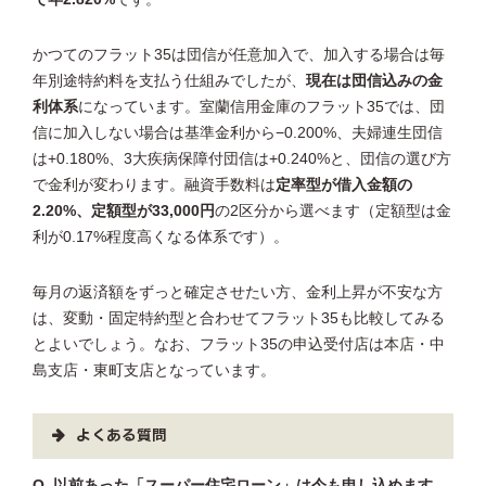
かつてのフラット35は団信が任意加入で、加入する場合は毎
年別途特約料を支払う仕組みでしたが、
現在は団信込みの金
利体系
になっています。室蘭信用金庫のフラット35では、団
信に加入しない場合は基準金利から−0.200%、夫婦連生団信
は+0.180%、3大疾病保障付団信は+0.240%と、団信の選び方
で金利が変わります。融資手数料は
定率型が借入金額の
2.20%、定額型が33,000円
の2区分から選べます（定額型は金
利が0.17%程度高くなる体系です）。
毎月の返済額をずっと確定させたい方、金利上昇が不安な方
は、変動・固定特約型と合わせてフラット35も比較してみる
とよいでしょう。なお、フラット35の申込受付店は本店・中
島支店・東町支店となっています。
よくある質問
Q. 以前あった「スーパー住宅ローン」は今も申し込めます