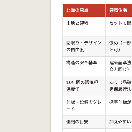
比較の観点
建売住宅
土地と建物
セットで購
間取り・デザイン
低め（一部
の自由度
ト可）
構造の安全基準
建築基準法
文と同じ）
10年間の瑕疵担
あり（品確
保責任
担保履行法
仕様・設備のグレ
標準仕様が
ード
価格の目安
抑えやすい