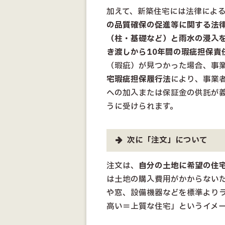
加えて、新築住宅には法律によ
の品質確保の促進等に関する法
（柱・基礎など）と雨水の浸入
き渡しから10年間の瑕疵担保責
（瑕疵）が見つかった場合、事
宅瑕疵担保履行法
により、事業
への加入または保証金の供託が
うに受けられます。
次に「注文」について
注文は、
自分の土地に希望の住
は土地の購入費用がかからない
や窓、設備機器などを標準より
高い＝上質な住宅」というイメ