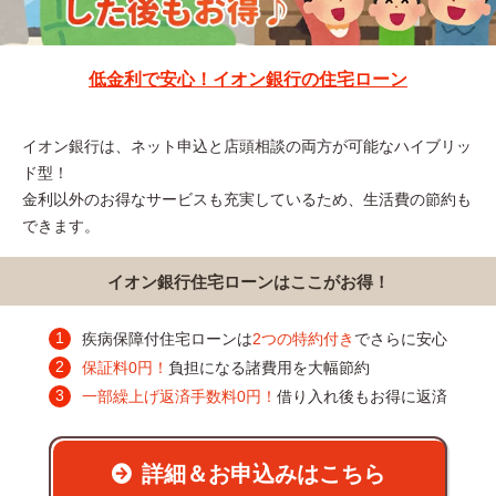
低金利で安心！イオン銀行の住宅ローン
イオン銀行は、ネット申込と店頭相談の両方が可能なハイブリッ
ド型！
金利以外のお得なサービスも充実しているため、生活費の節約も
できます。
イオン銀行住宅ローンはここがお得！
疾病保障付住宅ローンは
2つの特約付き
でさらに安心
保証料0円！
負担になる諸費用を大幅節約
一部繰上げ返済手数料0円！
借り入れ後もお得に返済
詳細＆お申込みはこちら