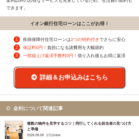
金利以外のお得なサービスも充実しているため、生活費の節約も
できます。
イオン銀行住宅ローンはここがお得！
疾病保障付住宅ローンは
2つの特約付き
でさらに安心
保証料0円！
負担になる諸費用を大幅節約
一部繰上げ返済手数料0円！
借り入れ後もお得に返済
詳細＆お申込みはこちら
金利について関連記事
複数の物件を見学するコツ｜同行してくれる担当者の見つけ方
と準備
2026.08.08
1712view