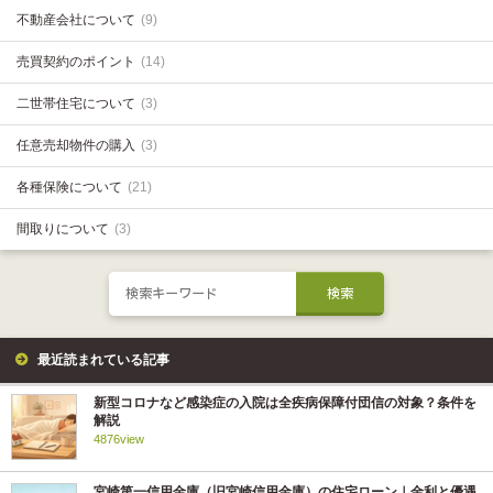
不動産会社について
(9)
売買契約のポイント
(14)
二世帯住宅について
(3)
任意売却物件の購入
(3)
各種保険について
(21)
間取りについて
(3)
最近読まれている記事
新型コロナなど感染症の入院は全疾病保障付団信の対象？条件を
解説
4876view
宮崎第一信用金庫（旧宮崎信用金庫）の住宅ローン｜金利と優遇