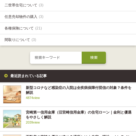
二世帯住宅について
(3)
任意売却物件の購入
(3)
各種保険について
(21)
間取りについて
(3)
最近読まれている記事
新型コロナなど感染症の入院は全疾病保障付団信の対象？条件を
解説
4874view
宮崎第一信用金庫（旧宮崎信用金庫）の住宅ローン｜金利と優遇
をやさしく解説
2039view