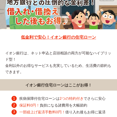
低金利で安心！イオン銀行の住宅ローン
イオン銀行は、ネット申込と店頭相談の両方が可能なハイブリッ
ド型！
金利以外のお得なサービスも充実しているため、生活費の節約も
できます。
イオン銀行住宅ローンはここがお得！
疾病保障付住宅ローンは
2つの特約付き
でさらに安心
保証料0円！
負担になる諸費用を大幅節約
一部繰上げ返済手数料0円！
借り入れ後もお得に返済