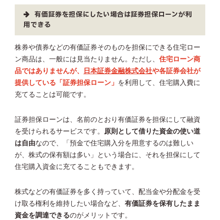
有価証券を担保にしたい場合は証券担保ローンが利
用できる
株券や債券などの有価証券そのものを担保にできる住宅ロー
ン商品は、一般には見当たりません。ただし、
住宅ローン商
品ではありませんが、
日本証券金融株式会社
や各証券会社が
提供している「証券担保ローン」
を利用して、住宅購入費に
充てることは可能です。
証券担保ローンは、名前のとおり有価証券を担保にして融資
を受けられるサービスです。
原則として借りた資金の使い道
は自由
なので、「預金で住宅購入分を用意するのは難しい
が、株式の保有額は多い」という場合に、それを担保にして
住宅購入資金に充てることもできます。
株式などの有価証券を多く持っていて、配当金や分配金を受
け取る権利を維持したい場合など、
有価証券を保有したまま
資金を調達できる
のがメリットです。