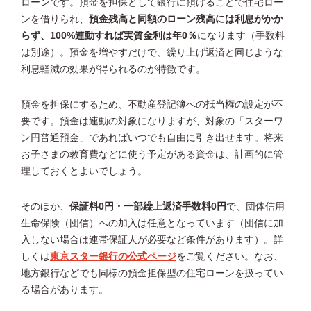
ローンです。預金を担保として銀行に預けることで住宅ロー
ンを借りられ、
預金残高と同額のローン残高には利息がかか
らず、100%連動すれば実質金利は年0％
になります（手数料
は別途）。預金を増やすだけで、繰り上げ返済と同じような
利息軽減の効果が得られるのが特徴です。
預金を担保にするため、不動産登記簿への抵当権の設定が不
要です。預金は連動の対象になりますが、対象の「スターワ
ン円普通預金」であればいつでも自由に引き出せます。将来
お子さまの教育費などに使う予定がある資金は、計画的に管
理しておくとよいでしょう。
そのほか、
保証料0円・一部繰上返済手数料0円
で、団体信用
生命保険（団信）への加入は任意となっています（団信に加
入しない場合は連帯保証人が必要など条件があります）。詳
しくは
東京スター銀行の公式ページ
をご覧ください。なお、
地方銀行などでも同様の預金担保型の住宅ローンを扱ってい
る場合があります。