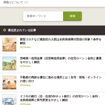
間取りについて
(3)
最近読まれている記事
新型コロナなど感染症の入院は全疾病保障付団信の対象？条件を
解説
4874view
宮崎第一信用金庫（旧宮崎信用金庫）の住宅ローン｜金利と優遇
をやさしく解説
2039view
不動産の商談を優位に進める場所とは｜自宅・現地・オンライン
の使い分け
2034view
ドコモの銀行（旧・住信SBIネット銀行）の住宅ローン｜金利・
全疾病保障と商号変更をやさしく解説
2033view