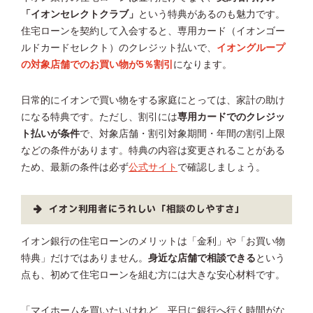
「イオンセレクトクラブ」
という特典があるのも魅力です。
住宅ローンを契約して入会すると、専用カード（イオンゴー
ルドカードセレクト）のクレジット払いで、
イオングループ
の対象店舗でのお買い物が5％割引
になります。
日常的にイオンで買い物をする家庭にとっては、家計の助け
になる特典です。ただし、割引には
専用カードでのクレジッ
ト払いが条件
で、対象店舗・割引対象期間・年間の割引上限
などの条件があります。特典の内容は変更されることがある
ため、最新の条件は必ず
公式サイト
で確認しましょう。
イオン利用者にうれしい「相談のしやすさ」
イオン銀行の住宅ローンのメリットは「金利」や「お買い物
特典」だけではありません。
身近な店舗で相談できる
という
点も、初めて住宅ローンを組む方には大きな安心材料です。
「マイホームを買いたいけれど、平日に銀行へ行く時間がな