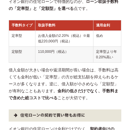
イオン銀行の住宅ローンで特徴的なのが、
ローン取扱手数料
の「定率型」と「定額型」を選べる
点です。
手数料タイプ
取扱手数料
適用金利
定率型
お借入金額の2.20%（税込）※最
低め
低220,000円（税込）
定額型
110,000円（税込）
定率型より年
0.20%高い
借入金額が大きい場合や返済期間が長い場合は、手数料は高
くても金利が低い「定率型」の方が総支払額を抑えられるケ
ースが多くなります。逆に、借入額が小さめなら「定額型」
が有利なこともあります。
金利の低さだけでなく、手数料ま
で含めた総コストで比べる
ことが大切です。
住宅ローンの契約で買い物もお得に
イオン銀行の住宅ローンは金利だけでなく、
契約者向けの