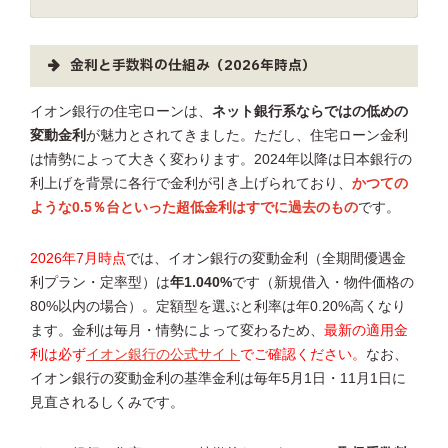
金利と手数料の仕組み（2026年時点）
イオン銀行の住宅ローンは、
ネット銀行系ならではの低めの
変動金利
が魅力とされてきました。ただし、住宅ローン金利
は情勢によって大きく変わります。2024年以降は日本銀行の
利上げを背景に各行で金利が引き上げられており、
かつての
ような0.5％台といった超低金利はすでに過去のもの
です。
2026年7月時点
では、イオン銀行の変動金利（全期間優遇金
利プラン・定率型）は
年1.040%
です（新規借入・物件価格の
80%以内の場合）。定額型を選ぶと利率は年0.20%高くなり
ます。金利は毎月・情勢によって変わるため、
最新の適用金
利は必ず
イオン銀行の公式サイト
でご確認ください。
なお、
イオン銀行の変動金利の基準金利は毎年5月1日・11月1日に
見直されるしくみです。