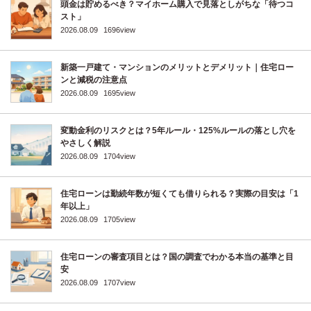
頭金は貯めるべき？マイホーム購入で見落としがちな「待つコ
スト」
2026.08.09
1696view
新築一戸建て・マンションのメリットとデメリット｜住宅ロー
ンと減税の注意点
2026.08.09
1695view
変動金利のリスクとは？5年ルール・125%ルールの落とし穴を
やさしく解説
2026.08.09
1704view
住宅ローンは勤続年数が短くても借りられる？実際の目安は「1
年以上」
2026.08.09
1705view
住宅ローンの審査項目とは？国の調査でわかる本当の基準と目
安
2026.08.09
1707view