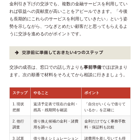
金利引き下げの交渉でも、複数の金融サービスを利用してい
れば収益への貢献度が高いことをアピールできます。「今後
も長期的にこれらのサービスを利用していきたい」という姿
勢を示しながら、つなぎとめたい顧客だと思ってもらえるよ
うに交渉を進めるのがポイントです。
交渉前に準備しておきたい4つのステップ
交渉の成否は、窓口での話し方よりも
事前準備
でほぼ決まり
ます。次の順番で材料をそろえてから相談に行きましょう。
ステップ
やること
ポイント
1. 現状
返済予定表で現在の金利・
「自分がいくらで借りて
把握
残高・残期間を確認
いるか」を正確に
2. 他行
借り換え候補の金利・諸費
金利だけでなく事務手数
調査
用を調べる
料・保証料も比較
3. 試算
借り換えシミュレーション
諸費用を差し引いても得