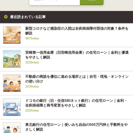
最近読まれている記事
新型コロナなど感染症の入院は全疾病保障付団信の対象？条件を
解説
4875view
宮崎第一信用金庫（旧宮崎信用金庫）の住宅ローン｜金利と優遇
をやさしく解説
2039view
不動産の商談を優位に進める場所とは｜自宅・現地・オンライン
の使い分け
2034view
ドコモの銀行（旧・住信SBIネット銀行）の住宅ローン｜金利・
全疾病保障と商号変更をやさしく解説
2034view
東北銀行の住宅ローン｜使いみち自由の500万円枠と手数料をや
さしく解説