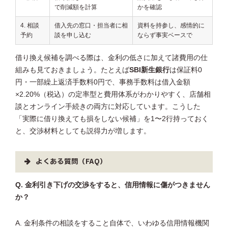
で削減額を計算
かを確認
4. 相談
借入先の窓口・担当者に相
資料を持参し、感情的に
予約
談を申し込む
ならず事実ベースで
借り換え候補を調べる際は、金利の低さに加えて諸費用の仕
組みも見ておきましょう。たとえば
SBI新生銀行
は保証料0
円・一部繰上返済手数料0円で、事務手数料は借入金額
×2.20%（税込）の定率型と費用体系がわかりやすく、店舗相
談とオンライン手続きの両方に対応しています。こうした
「実際に借り換えても損をしない候補」を1〜2行持っておく
と、交渉材料としても説得力が増します。
よくある質問（FAQ）
Q. 金利引き下げの交渉をすると、信用情報に傷がつきません
か？
A. 金利条件の相談をすること自体で、いわゆる信用情報機関