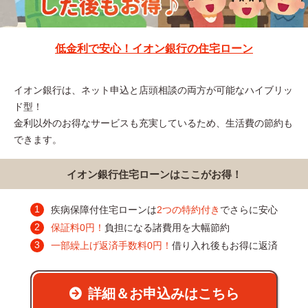
低金利で安心！イオン銀行の住宅ローン
イオン銀行は、ネット申込と店頭相談の両方が可能なハイブリッ
ド型！
金利以外のお得なサービスも充実しているため、生活費の節約も
できます。
イオン銀行住宅ローンはここがお得！
疾病保障付住宅ローンは
2つの特約付き
でさらに安心
保証料0円！
負担になる諸費用を大幅節約
一部繰上げ返済手数料0円！
借り入れ後もお得に返済
詳細＆お申込みはこちら