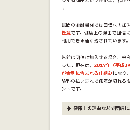
しする商品という性格上、属性
す。
民間の金融機関では団信への加
任意
です。健康上の理由で団信に
利用できる道が残されています
以前は団信に加入する場合、金
した。現在は、
2017年（平成
が金利に含まれる仕組み
になり
険料の払い忘れで保障が切れる
ントです。
健康上の理由などで団信に