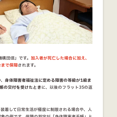
機構団信」です。
加入者が死亡した場合に加え、
合まで保障
されます。
か、
身体障害者福祉法に定める障害の等級が1級ま
手帳の交付を受けたとき
に、以後のフラット35の返
を装着して日常生活が極度に制限される場合や、人
対象の例です。保障の判定が「身体障害者手帳」と