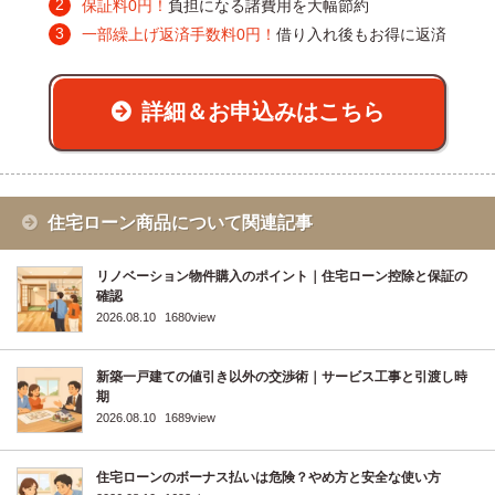
保証料0円！
負担になる諸費用を大幅節約
一部繰上げ返済手数料0円！
借り入れ後もお得に返済
詳細＆お申込みはこちら
住宅ローン商品について関連記事
リノベーション物件購入のポイント｜住宅ローン控除と保証の
確認
2026.08.10
1680view
新築一戸建ての値引き以外の交渉術｜サービス工事と引渡し時
期
2026.08.10
1689view
住宅ローンのボーナス払いは危険？やめ方と安全な使い方