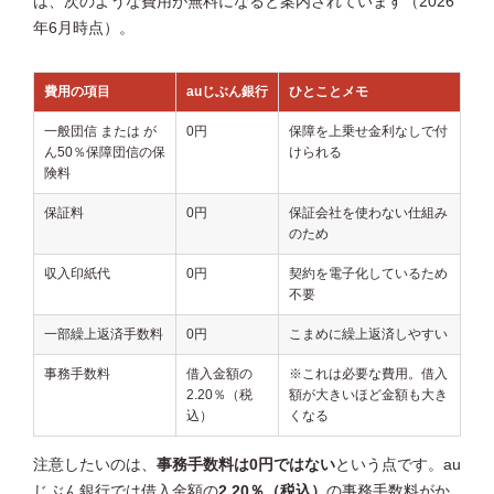
は、次のような費用が無料になると案内されています（2026
年6月時点）。
費用の項目
auじぶん銀行
ひとことメモ
一般団信 または が
0円
保障を上乗せ金利なしで付
ん50％保障団信の保
けられる
険料
保証料
0円
保証会社を使わない仕組み
のため
収入印紙代
0円
契約を電子化しているため
不要
一部繰上返済手数料
0円
こまめに繰上返済しやすい
事務手数料
借入金額の
※これは必要な費用。借入
2.20％（税
額が大きいほど金額も大き
込）
くなる
注意したいのは、
事務手数料は0円ではない
という点です。au
じぶん銀行では借入金額の
2.20％（税込）
の事務手数料がか