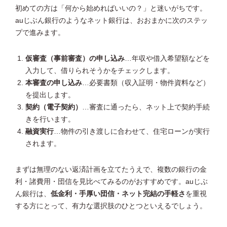
初めての方は「何から始めればいいの？」と迷いがちです。
auじぶん銀行のようなネット銀行は、おおまかに次のステッ
プで進みます。
仮審査（事前審査）の申し込み
…年収や借入希望額などを
入力して、借りられそうかをチェックします。
本審査の申し込み
…必要書類（収入証明・物件資料など）
を提出します。
契約（電子契約）
…審査に通ったら、ネット上で契約手続
きを行います。
融資実行
…物件の引き渡しに合わせて、住宅ローンが実行
されます。
まずは無理のない返済計画を立てたうえで、複数の銀行の金
利・諸費用・団信を見比べてみるのがおすすめです。auじぶ
ん銀行は、
低金利・手厚い団信・ネット完結の手軽さ
を重視
する方にとって、有力な選択肢のひとつといえるでしょう。