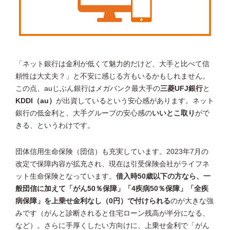
「ネット銀行は金利が低くて魅力的だけど、大手と比べて信
頼性は大丈夫？」と不安に感じる方もいるかもしれません。
この点、auじぶん銀行はメガバンク最大手の
三菱UFJ銀行
と
KDDI（au）
が出資しているという安心感があります。ネット
銀行の低金利と、大手グループの安心感の
いいとこ取り
がで
きる、というわけです。
団体信用生命保険（団信）も充実しています。2023年7月の
改定で保障内容が拡充され、現在は引受保険会社がライフネ
ット生命保険となっています。
借入時50歳以下の方なら、一
般団信に加えて「がん50％保障」「4疾病50％保障」「全疾
病保障」を上乗せ金利なし（0円）で付けられる
のが大きな強
みです（がんと診断されると住宅ローン残高が半分になる、
など）。さらに手厚くしたい方向けに、上乗せ金利で「がん