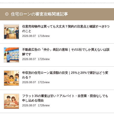
住宅ローンの審査攻略関連記事
任意売却物件は買っても大丈夫？契約の注意点と確認すべき5つ
のこと
2026.08.07
1718view
不動産広告の「仲介」表記の意味｜その1社でしか買えないは誤
解です
2026.08.07
1720view
年収別の住宅ローン返済額の目安｜25%と20%で家計はどう変
わる？
2026.08.07
1722view
フラット35の審査は甘い？アルバイト・自営業・団信なしでも
申し込める理由
2026.08.07
1728view