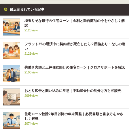
最近読まれている記事
埼玉りそな銀行の住宅ローン｜金利と独自商品の今をやさしく解
説
2123view
フラット35の返済中に契約者が死亡したら？団信あり・なしの違
い
2121view
共働き夫婦と三井住友銀行の住宅ローン｜クロスサポートを解説
2100view
おとり広告と囲い込みに注意｜不動産会社の見分け方と相談先
2098view
住宅ローン控除2年目以降の年末調整｜必要書類と書き方をやさ
しく解説
2074view