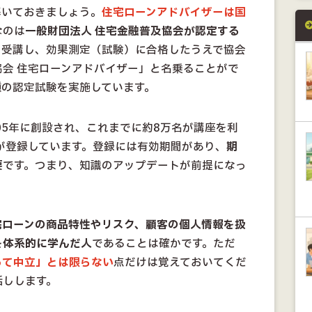
解いておきましょう。
住宅ローンアドバイザーは国
なのは
一般財団法人 住宅金融普及協会が認定する
を受講し、効果測定（試験）に合格したうえで協会
会 住宅ローンアドバイザー」と名乗ることがで
種の認定試験を実施しています。
05年に創設され、これまでに約8万名が講座を利
が登録しています。登録には有効期間があり、
期
要
です。つまり、知識のアップデートが前提になっ
。
宅ローンの商品特性やリスク、顧客の個人情報を扱
を体系的に学んだ人
であることは確かです。ただ
って中立」とは限らない
点だけは覚えておいてくだ
話しします。