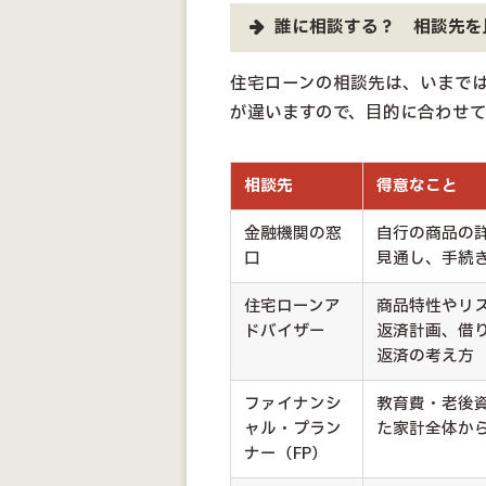
誰に相談する？ 相談先を
住宅ローンの相談先は、いまで
が違いますので、目的に合わせ
相談先
得意なこと
金融機関の窓
自行の商品の
口
見通し、手続
住宅ローンア
商品特性やリ
ドバイザー
返済計画、借
返済の考え方
ファイナンシ
教育費・老後
ャル・プラン
た家計全体か
ナー（FP）