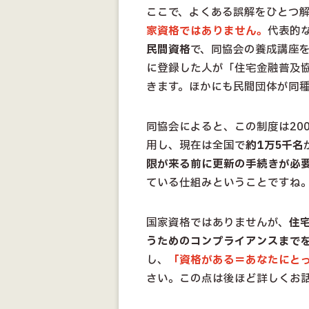
ここで、よくある誤解をひとつ
家資格ではありません。
代表的
民間資格
で、同協会の養成講座
に登録した人が「住宅金融普及協
きます。ほかにも民間団体が同
同協会によると、この制度は20
用し、現在は全国で
約1万5千名
限が来る前に更新の手続きが必
ている仕組みということですね
国家資格ではありませんが、
住
うためのコンプライアンスまで
し、
「資格がある＝あなたにと
さい。この点は後ほど詳しくお