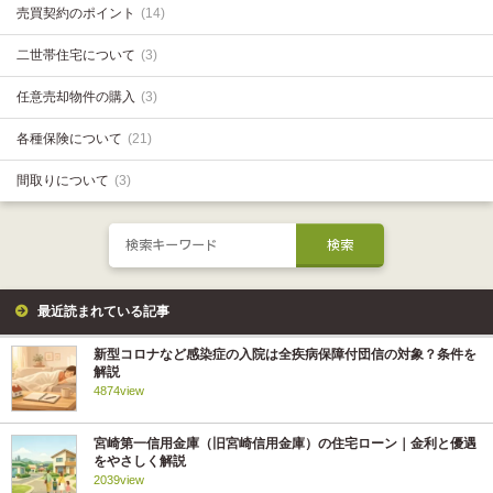
売買契約のポイント
(14)
二世帯住宅について
(3)
任意売却物件の購入
(3)
各種保険について
(21)
間取りについて
(3)
最近読まれている記事
新型コロナなど感染症の入院は全疾病保障付団信の対象？条件を
解説
4874view
宮崎第一信用金庫（旧宮崎信用金庫）の住宅ローン｜金利と優遇
をやさしく解説
2039view