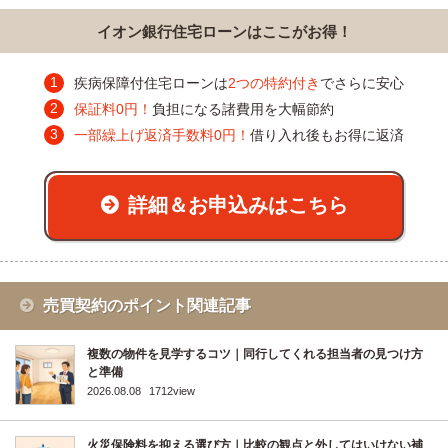
イオン銀行住宅ローンはここがお得！
疾病保障付住宅ローンは
2つの特約付き
でさらに安心
保証料0円！
負担になる諸費用を大幅節約
一部繰上げ返済手数料0円！
借り入れ後もお得に返済
詳細＆お申込みはこちら
売買契約のポイント関連記事
複数の物件を見学するコツ｜同行してくれる担当者の見つけ方
と準備
2026.08.08
1712view
火災保険料を抑える選び方｜比較の観点と外してはいけない補