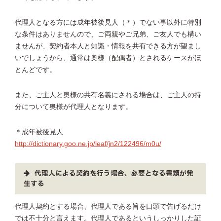
代理人となる方には成年被後見人（＊）でない事以外に特別
な条件はありませんので、ご両親やご兄弟、ご友人でも構い
ませんが、契約者本人と知識・情報を共有できる方が望まし
いでしょうから、通常は奥様（配偶者）とされるケースがほ
とんどです。
また、ご主人と奥様の共有名義にされる場合は、ご主人の持
分について奥様が代理人となります。
＊成年被後見人
http://dictionary.goo.ne.jp/leaf/jn2/122496/m0u/
代理人による契約を行う場合、必要となる書類が発
生する
代理人契約とする場合、代理人である旨を口頭で告げるだけ
では不十分と言えます。代理人であるというしっかりした証