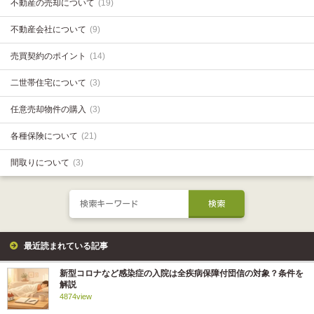
不動産の売却について
(19)
不動産会社について
(9)
売買契約のポイント
(14)
二世帯住宅について
(3)
任意売却物件の購入
(3)
各種保険について
(21)
間取りについて
(3)
最近読まれている記事
新型コロナなど感染症の入院は全疾病保障付団信の対象？条件を
解説
4874view