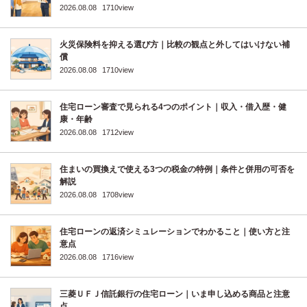
2026.08.08
1710view
火災保険料を抑える選び方｜比較の観点と外してはいけない補
償
2026.08.08
1710view
住宅ローン審査で見られる4つのポイント｜収入・借入歴・健
康・年齢
2026.08.08
1712view
住まいの買換えで使える3つの税金の特例｜条件と併用の可否を
解説
2026.08.08
1708view
住宅ローンの返済シミュレーションでわかること｜使い方と注
意点
2026.08.08
1716view
三菱ＵＦＪ信託銀行の住宅ローン｜いま申し込める商品と注意
点