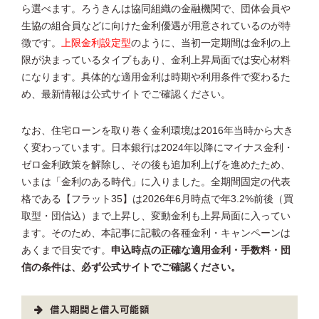
ら選べます。ろうきんは協同組織の金融機関で、団体会員や
生協の組合員などに向けた金利優遇が用意されているのが特
徴です。
上限金利設定型
のように、当初一定期間は金利の上
限が決まっているタイプもあり、金利上昇局面では安心材料
になります。具体的な適用金利は時期や利用条件で変わるた
め、最新情報は公式サイトでご確認ください。
なお、住宅ローンを取り巻く金利環境は2016年当時から大き
く変わっています。日本銀行は2024年以降にマイナス金利・
ゼロ金利政策を解除し、その後も追加利上げを進めたため、
いまは「金利のある時代」に入りました。全期間固定の代表
格である【フラット35】は2026年6月時点で年3.2%前後（買
取型・団信込）まで上昇し、変動金利も上昇局面に入ってい
ます。そのため、本記事に記載の各種金利・キャンペーンは
あくまで目安です。
申込時点の正確な適用金利・手数料・団
信の条件は、必ず公式サイトでご確認ください。
借入期間と借入可能額