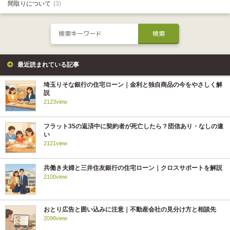
間取りについて
(3)
最近読まれている記事
埼玉りそな銀行の住宅ローン｜金利と独自商品の今をやさしく解
説
2123view
フラット35の返済中に契約者が死亡したら？団信あり・なしの違
い
2121view
共働き夫婦と三井住友銀行の住宅ローン｜クロスサポートを解説
2100view
おとり広告と囲い込みに注意｜不動産会社の見分け方と相談先
2098view