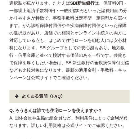
選択肢が広がります。たとえば
SBI新生銀行
は、保証料0円・
一部繰上返済手数料0円・一般団信0円といった諸費用面の分
かりやすさが特徴で、事務手数料は定率型・定額型から選べ
ます。がん診断保障付団信や全疾病保障付団信といった保障
の選択肢があり、店舗での相談とオンライン手続きの両方に
対応している点も、はじめて住宅ローンを組む人には安心材
料になります。SBIグループとしての安心感もあり、地方銀
行・信用金庫と並べて検討する価値のある一行です。共働き
で保障を厚くしたい場合は、SBI新生銀行の全疾病保障付団信
なども比較対象になります。最新の適用金利・手数料・キャ
ンペーンは公式サイトでご確認ください。
よくある質問（FAQ）
Q. ろうきんは誰でも住宅ローンを使えますか？
A. 団体会員や生協の組合員など、利用条件によって金利が異
なります。詳しい利用資格は公式サイトでご確認ください。