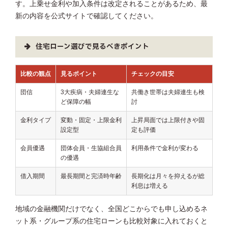
す。上乗せ金利や加入条件は改定されることがあるため、最
新の内容を公式サイトで確認してください。
住宅ローン選びで見るべきポイント
比較の観点
見るポイント
チェックの目安
団信
3大疾病・夫婦連生な
共働き世帯は夫婦連生も検
ど保障の幅
討
金利タイプ
変動・固定・上限金利
上昇局面では上限付きや固
設定型
定も評価
会員優遇
団体会員・生協組合員
利用条件で金利が変わる
の優遇
借入期間
最長期間と完済時年齢
長期化は月々を抑えるが総
利息は増える
地域の金融機関だけでなく、全国どこからでも申し込めるネ
ット系・グループ系の住宅ローンも比較対象に入れておくと