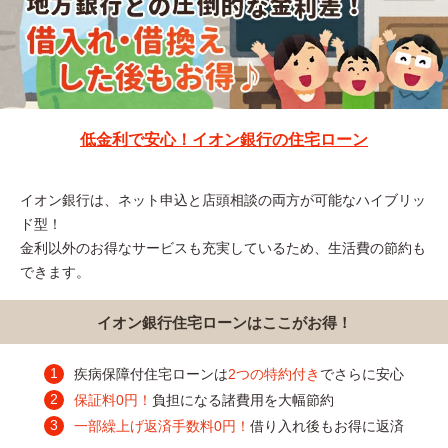
低金利で安心！イオン銀行の住宅ローン
イオン銀行は、ネット申込と店頭相談の両方が可能なハイブリッ
ド型！
金利以外のお得なサービスも充実しているため、生活費の節約も
できます。
イオン銀行住宅ローンはここがお得！
疾病保障付住宅ローンは
2つの特約付き
でさらに安心
保証料0円！
負担になる諸費用を大幅節約
一部繰上げ返済手数料0円！
借り入れ後もお得に返済