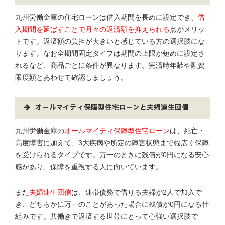
九州労働金庫の住宅ローンは借入期間を長めに設定でき、
借
入期間を延ばすことで月々の返済額を抑えられる
点がメリッ
トです。返済額の負担が大きいと感じている方の選択肢にな
ります。なお全期間固定タイプは期間の上限が短めに設定さ
れるなど、商品ごとに条件が異なります。完済時年齢や融資
限度額とあわせて確認しましょう。
オールマイティ保障型住宅ローンと夫婦連生団信
九州労働金庫の
オールマイティ保障型住宅ローン
は、死亡・
高度障害に加えて、3大疾病や所定の障害状態まで幅広く保障
を受けられるタイプです。万一のときに残債が0円になる安心
感があり、保障を重視する人に向いています。
また
夫婦連生団信
は、連帯債務で借りる夫婦が2人で加入で
き、どちらかに万一のことがあった場合に残債が0円になる仕
組みです。共働きで返済する世帯にとって心強い選択肢で