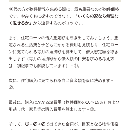
40代の方が物件情報を集める際に、最も重要なのが物件価格
です。やみくもに探すのではなく、
「いくらの家なら無理な
く返せるか」
から逆算するのがコツです。
まず、住宅ローンの借入想定額を導き出してみましょう。想
定される生活費と子どもにかかる費用を見積もり、住宅ロー
ンに充てられる毎月の返済額を算出して、借入想定額を導き
出します（毎月の返済額から借入額の目安を求める考え方
は、別記事でも解説しています）－①。
次に、住宅購入に充てられる自己資金額を仮に決めます－
②。
最後に、購入にかかる諸費用（物件価格の10〜15％）および
引越し代・家具等の購入費用を算出します－③。
そして、
①－②＋③
で出てきた金額が、目安となる物件価格