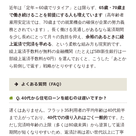
近年は「定年＝60歳でリタイア」とは限らず、
65歳・70歳ま
で働き続けることを前提にする人も増えています
（高年齢者
雇用安定法では、70歳までの就業機会の確保が企業の努力義
務とされています）。長く働ける見通しがあるなら返済期間
を少し長めにとって月々の負担を抑え、
余裕のあるときに繰
上返済で完済を早める
、という柔軟な組み方も現実的です。
繰上返済手数料が無料の金融機関（たとえばSBI新生銀行は一
部繰上返済手数料が0円）を選んでおくと、こうした「あとか
ら前倒しで返す」戦略がとりやすくなります。
よくある質問（FAQ）
Q. 40代から住宅ローンを組むのは遅いですか？
遅くはありません。フラット35利用者の平均年齢は40代前半
まで上がっており、
40代での借り入れはごく一般的
です。た
だし完済時年齢の上限（多くは80歳未満）から逆算して返済
期間が短くなりやすいため、返済計画は若い世代以上に丁寧