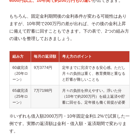
6000円以上、10年間で約200万円もの違い
が出てきます。
もちろん、固定金利期間後の金利条件が変わる可能性はあり
ますが、10年間で200万円の差が出れば、その後の金利上昇
に備えて貯蓄に回すこともできます。下の表で、2つの組み方
の違いを整理しておきましょう。
組み方
毎月の返済額
考え方のポイント
60歳完済
9万3774円
定年までに完済できる安心感。ただし
（20年ロ
月々の負担は重く、教育費期と重なる
ーン）
と貯蓄が難しいことも
65歳完済
7万7198円
月々の負担を抑えやすい。浮いた分
（25年ロ
（10年で約200万円）を繰上返済や貯
ーン）
蓄に回せる。定年後も働く前提が必要
※いずれも借入額2000万円・10年固定金利1.2%で試算した一
例です。実際の返済額は金利・借入額・返済期間で変わりま
す。