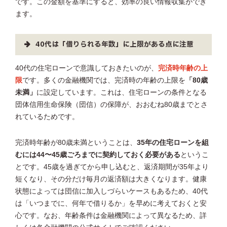
です。この金額を基準にすると、効率の良い情報収集ができ
ます。
40代は「借りられる年数」に上限がある点に注意
40代の住宅ローンで意識しておきたいのが、
完済時年齢の上
限
です。多くの金融機関では、完済時の年齢の上限を
「80歳
未満」
に設定しています。これは、住宅ローンの条件となる
団体信用生命保険（団信）の保障が、おおむね80歳までとさ
れているためです。
完済時年齢が80歳未満ということは、
35年の住宅ローンを組
むには44〜45歳ごろまでに契約しておく必要がある
というこ
とです。45歳を過ぎてから申し込むと、返済期間が35年より
短くなり、その分だけ毎月の返済額は大きくなります。健康
状態によっては団信に加入しづらいケースもあるため、40代
は「いつまでに、何年で借りるか」を早めに考えておくと安
心です。なお、年齢条件は金融機関によって異なるため、詳