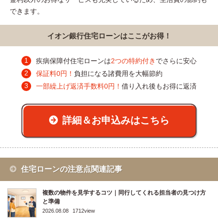
できます。
イオン銀行住宅ローンはここがお得！
疾病保障付住宅ローンは
2つの特約付き
でさらに安心
保証料0円！
負担になる諸費用を大幅節約
一部繰上げ返済手数料0円！
借り入れ後もお得に返済
詳細＆お申込みはこちら
住宅ローンの注意点関連記事
複数の物件を見学するコツ｜同行してくれる担当者の見つけ方
と準備
2026.08.08
1712view