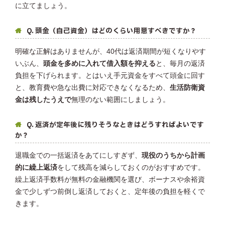
に立てましょう。
Q. 頭金（自己資金）はどのくらい用意すべきですか？
明確な正解はありませんが、40代は返済期間が短くなりやす
いぶん、
頭金を多めに入れて借入額を抑える
と、毎月の返済
負担を下げられます。とはいえ手元資金をすべて頭金に回す
と、教育費や急な出費に対応できなくなるため、
生活防衛資
金は残したうえで
無理のない範囲にしましょう。
Q. 返済が定年後に残りそうなときはどうすればよいです
か？
退職金での一括返済をあてにしすぎず、
現役のうちから計画
的に繰上返済
をして残高を減らしておくのがおすすめです。
繰上返済手数料が無料の金融機関を選び、ボーナスや余裕資
金で少しずつ前倒し返済しておくと、定年後の負担を軽くで
きます。