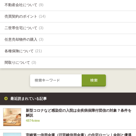
不動産会社について
(9)
売買契約のポイント
(14)
二世帯住宅について
(3)
任意売却物件の購入
(3)
各種保険について
(21)
間取りについて
(3)
最近読まれている記事
新型コロナなど感染症の入院は全疾病保障付団信の対象？条件を
解説
4874view
宮崎第一信用金庫（旧宮崎信用金庫）の住宅ローン｜金利と優遇