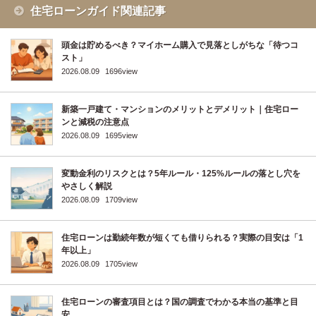
住宅ローンガイド関連記事
頭金は貯めるべき？マイホーム購入で見落としがちな「待つコ
スト」
2026.08.09
1696view
新築一戸建て・マンションのメリットとデメリット｜住宅ロー
ンと減税の注意点
2026.08.09
1695view
変動金利のリスクとは？5年ルール・125%ルールの落とし穴を
やさしく解説
2026.08.09
1709view
住宅ローンは勤続年数が短くても借りられる？実際の目安は「1
年以上」
2026.08.09
1705view
住宅ローンの審査項目とは？国の調査でわかる本当の基準と目
安