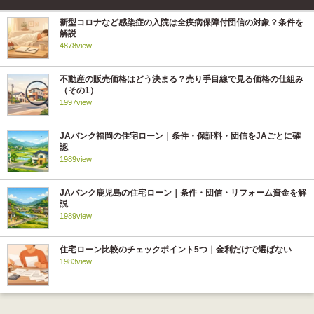
新型コロナなど感染症の入院は全疾病保障付団信の対象？条件を
解説
4878view
不動産の販売価格はどう決まる？売り手目線で見る価格の仕組み
（その1）
1997view
JAバンク福岡の住宅ローン｜条件・保証料・団信をJAごとに確
認
1989view
JAバンク鹿児島の住宅ローン｜条件・団信・リフォーム資金を解
説
1989view
住宅ローン比較のチェックポイント5つ｜金利だけで選ばない
1983view