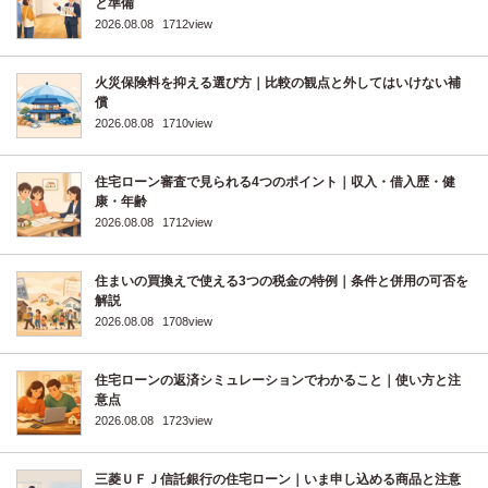
と準備
2026.08.08
1712view
火災保険料を抑える選び方｜比較の観点と外してはいけない補
償
2026.08.08
1710view
住宅ローン審査で見られる4つのポイント｜収入・借入歴・健
康・年齢
2026.08.08
1712view
住まいの買換えで使える3つの税金の特例｜条件と併用の可否を
解説
2026.08.08
1708view
住宅ローンの返済シミュレーションでわかること｜使い方と注
意点
2026.08.08
1723view
三菱ＵＦＪ信託銀行の住宅ローン｜いま申し込める商品と注意