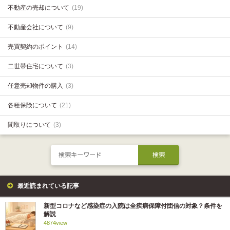
不動産の売却について
(19)
不動産会社について
(9)
売買契約のポイント
(14)
二世帯住宅について
(3)
任意売却物件の購入
(3)
各種保険について
(21)
間取りについて
(3)
最近読まれている記事
新型コロナなど感染症の入院は全疾病保障付団信の対象？条件を
解説
4874view