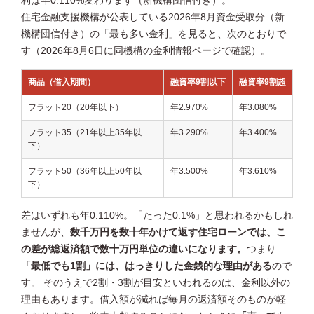
利は年0.110%変わります（新機構団信付き）。
住宅金融支援機構が公表している2026年8月資金受取分（新
機構団信付き）の「最も多い金利」を見ると、次のとおりで
す（2026年8月6日に同機構の金利情報ページで確認）。
商品（借入期間）
融資率9割以下
融資率9割超
フラット20（20年以下）
年2.970%
年3.080%
フラット35（21年以上35年以
年3.290%
年3.400%
下）
フラット50（36年以上50年以
年3.500%
年3.610%
下）
差はいずれも年0.110%。「たった0.1%」と思われるかもしれ
ませんが、
数千万円を数十年かけて返す住宅ローンでは、こ
の差が総返済額で数十万円単位の違いになります。
つまり
「最低でも1割」には、はっきりした金銭的な理由がある
ので
す。 そのうえで2割・3割が目安といわれるのは、金利以外の
理由もあります。借入額が減れば毎月の返済額そのものが軽