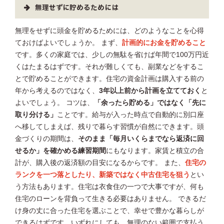
無理せずに貯めるためには
無理をせずに頭金を貯めるためには、どのようなことを心得
ておけばよいでしょうか。 まず、
計画的にお金を貯めること
です。多くの家庭では、少しの無駄を省けば年間で100万円近
くはたまるはずです。それが難しくても、副業などをするこ
とで貯めることができます。住宅の資金計画は購入する前の
年から考えるのではなく、
3年以上前から計画を立てておく
と
よいでしょう。 コツは、
「余ったら貯める」ではなく「先に
取り分ける」
ことです。給与が入った時点で自動的に別口座
へ移してしまえば、残りで暮らす習慣が自然にできます。頭
金づくりの期間は、
そのまま「毎月いくらまでなら返済に回
せるか」を確かめる練習期間
にもなります。家賃と積立の合
計が、購入後の返済額の目安になるからです。 また、
住宅の
ランクを一つ落としたり、新築ではなく中古住宅を狙う
とい
う方法もあります。住宅は衣食住の一つで大事ですが、何も
住宅のローンを背負って生きる必要はありません。 できるだ
け身の丈に合った住宅を選ぶことで、幸せで豊かな暮らしが
できるはずです。いずれにしても、無理のない範囲で支払う