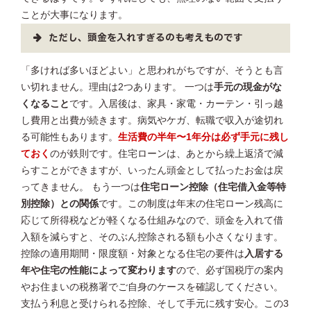
ことが大事になります。
ただし、頭金を入れすぎるのも考えものです
「多ければ多いほどよい」と思われがちですが、そうとも言
い切れません。理由は2つあります。 一つは
手元の現金がな
くなること
です。入居後は、家具・家電・カーテン・引っ越
し費用と出費が続きます。病気やケガ、転職で収入が途切れ
る可能性もあります。
生活費の半年〜1年分は必ず手元に残し
ておく
のが鉄則です。住宅ローンは、あとから繰上返済で減
らすことができますが、いったん頭金として払ったお金は戻
ってきません。 もう一つは
住宅ローン控除（住宅借入金等特
別控除）との関係
です。この制度は年末の住宅ローン残高に
応じて所得税などが軽くなる仕組みなので、頭金を入れて借
入額を減らすと、そのぶん控除される額も小さくなります。
控除の適用期間・限度額・対象となる住宅の要件は
入居する
年や住宅の性能によって変わります
ので、必ず国税庁の案内
やお住まいの税務署でご自身のケースを確認してください。
支払う利息と受けられる控除、そして手元に残す安心。この3