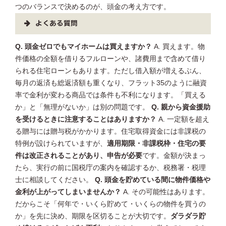
つのバランスで決めるのが、頭金の考え方です。
よくある質問
Q. 頭金ゼロでもマイホームは買えますか？
A. 買えます。物
件価格の全額を借りるフルローンや、諸費用まで含めて借り
られる住宅ローンもあります。ただし借入額が増えるぶん、
毎月の返済も総返済額も重くなり、フラット35のように融資
率で金利が変わる商品では条件も不利になります。「買える
か」と「無理がないか」は別の問題です。
Q. 親から資金援助
を受けるときに注意することはありますか？
A. 一定額を超え
る贈与には贈与税がかかります。住宅取得資金には非課税の
特例が設けられていますが、
適用期限・非課税枠・住宅の要
件は改正されることがあり、申告が必要
です。金額が決まっ
たら、実行の前に国税庁の案内を確認するか、税務署・税理
士に相談してください。
Q. 頭金を貯めている間に物件価格や
金利が上がってしまいませんか？
A. その可能性はあります。
だからこそ「何年で・いくら貯めて・いくらの物件を買うの
か」を先に決め、期限を区切ることが大切です。
ダラダラ貯