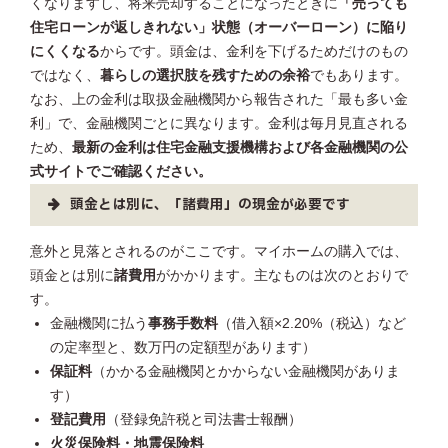
くなりますし、将来売却することになったときに
「売っても
住宅ローンが返しきれない」状態（オーバーローン）に陥り
にくくなる
からです。頭金は、金利を下げるためだけのもの
ではなく、
暮らしの選択肢を残すための余裕
でもあります。
なお、上の金利は取扱金融機関から報告された「最も多い金
利」で、金融機関ごとに異なります。金利は毎月見直される
ため、
最新の金利は住宅金融支援機構および各金融機関の公
式サイトでご確認ください。
頭金とは別に、「諸費用」の現金が必要です
意外と見落とされるのがここです。マイホームの購入では、
頭金とは別に
諸費用
がかかります。主なものは次のとおりで
す。
金融機関に払う
事務手数料
（借入額×2.20%（税込）など
の定率型と、数万円の定額型があります）
保証料
（かかる金融機関とかからない金融機関がありま
す）
登記費用
（登録免許税と司法書士報酬）
火災保険料・地震保険料