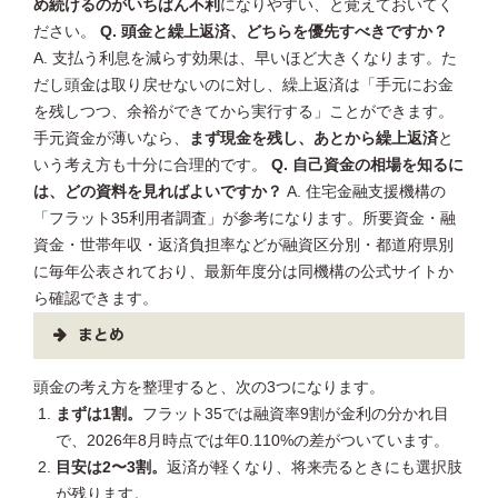
め続けるのがいちばん不利
になりやすい、と覚えておいてく
ださい。
Q. 頭金と繰上返済、どちらを優先すべきですか？
A. 支払う利息を減らす効果は、早いほど大きくなります。た
だし頭金は取り戻せないのに対し、繰上返済は「手元にお金
を残しつつ、余裕ができてから実行する」ことができます。
手元資金が薄いなら、
まず現金を残し、あとから繰上返済
と
いう考え方も十分に合理的です。
Q. 自己資金の相場を知るに
は、どの資料を見ればよいですか？
A. 住宅金融支援機構の
「フラット35利用者調査」が参考になります。所要資金・融
資金・世帯年収・返済負担率などが融資区分別・都道府県別
に毎年公表されており、最新年度分は同機構の公式サイトか
ら確認できます。
まとめ
頭金の考え方を整理すると、次の3つになります。
まずは1割。
フラット35では融資率9割が金利の分かれ目
で、2026年8月時点では年0.110%の差がついています。
目安は2〜3割。
返済が軽くなり、将来売るときにも選択肢
が残ります。