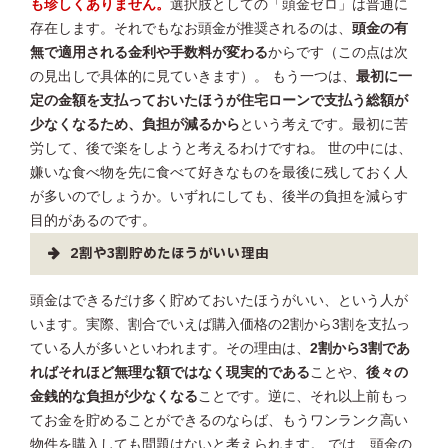
も珍しくありません。
選択肢としての「頭金ゼロ」は普通に
存在します。それでもなお頭金が推奨されるのは、
頭金の有
無で適用される金利や手数料が変わる
からです（この点は次
の見出しで具体的に見ていきます）。 もう一つは、
最初に一
定の金額を支払っておいたほうが住宅ローンで支払う総額が
少なくなるため、負担が減るから
という考えです。最初に苦
労して、後で楽をしようと考えるわけですね。 世の中には、
嫌いな食べ物を先に食べて好きなものを最後に残しておく人
が多いのでしょうか。いずれにしても、後半の負担を減らす
目的があるのです。
2割や3割貯めたほうがいい理由
頭金はできるだけ多く貯めておいたほうがいい、という人が
います。実際、割合でいえば購入価格の2割から3割を支払っ
ている人が多いといわれます。その理由は、
2割から3割であ
ればそれほど無理な額ではなく現実的である
ことや、
後々の
金銭的な負担が少なくなる
ことです。逆に、それ以上前もっ
てお金を貯めることができるのならば、もうワンランク高い
物件を購入しても問題はないと考えられます。 では、頭金の