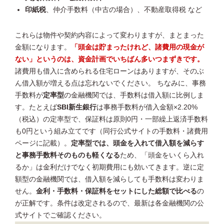
印紙税
、仲介手数料（中古の場合）、不動産取得税 など
これらは物件や契約内容によって変わりますが、まとまった
金額になります。
「頭金は貯まったけれど、諸費用の現金が
ない」というのは、資金計画でいちばん多いつまずきです。
諸費用も借入に含められる住宅ローンはありますが、そのぶ
ん借入額が増える点は忘れないでください。 ちなみに、事務
手数料が
定率型
の金融機関では、手数料は借入額に比例しま
す。たとえば
SBI新生銀行
は事務手数料が借入金額×2.20%
（税込）の定率型で、保証料は原則0円・一部繰上返済手数料
も0円という組み立てです（同行公式サイトの手数料・諸費用
ページに記載）。
定率型では、頭金を入れて借入額を減らす
と事務手数料そのものも軽くなる
ため、「頭金をいくら入れ
るか」は金利だけでなく初期費用にも効いてきます。逆に定
額型の金融機関では、借入額を減らしても手数料は変わりま
せん。
金利・手数料・保証料をセットにした総額で比べる
の
が正解です。条件は改定されるので、最新は各金融機関の公
式サイトでご確認ください。