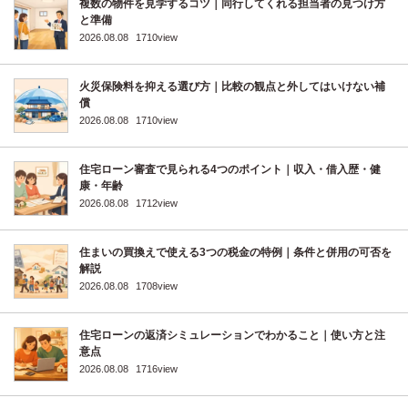
複数の物件を見学するコツ｜同行してくれる担当者の見つけ方
と準備
2026.08.08
1710view
火災保険料を抑える選び方｜比較の観点と外してはいけない補
償
2026.08.08
1710view
住宅ローン審査で見られる4つのポイント｜収入・借入歴・健
康・年齢
2026.08.08
1712view
住まいの買換えで使える3つの税金の特例｜条件と併用の可否を
解説
2026.08.08
1708view
住宅ローンの返済シミュレーションでわかること｜使い方と注
意点
2026.08.08
1716view