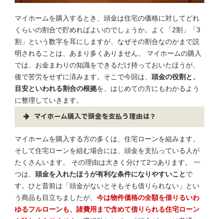
マイホームを購入するとき、頭金は住宅の価格に対してどれ
くらいの割合で貯めればよいのでしょうか。よく「2割」「3
割」という数字を耳にしますが、なぜその割合なのかまで説
明されることは、あまり多くありません。 マイホームの購入
では、お金まわりの知識をできるだけ持っておいたほうが、
後で苦労をせずに済みます。そこで今回は、
頭金の役割と、
目安といわれる割合の根拠
を、はじめての方にもわかるよう
に整理していきます。
マイホーム購入で頭金を支払う理由は？
マイホームを購入する方の多くは、住宅ローンを組みます。
そして住宅ローンを組む場合には、頭金を支払っている人が
たくさんいます。 その理由は大きく分けて2つあります。 一
つは、
頭金を入れたほうが有利な条件になりやすいこと
で
す。ひと昔前は「頭金がないとそもそも借りられない」とい
う商品も目立ちましたが、
今は物件価格の全額を借りるいわ
ゆるフルローンも、諸費用まで含めて借りられる住宅ローン