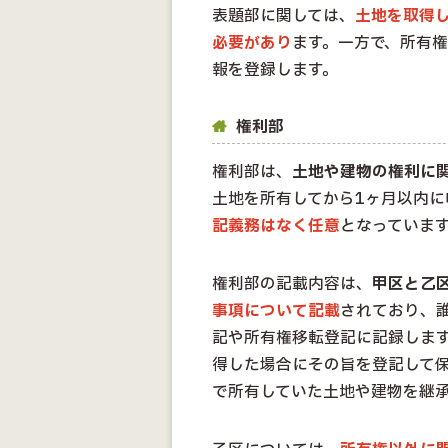
表題部に関しては、
土地を取得
必要があり
ます。一方で、所有
報を登録します。
権利部
権利部は、
土地や建物の権利に
土地を所有してから1ヶ月以内に
記義務はなく任意
となっていま
権利部の記載内容は、
甲区と乙
事項について記載
されており、
記や所有権移転登記に記録しま
得した場合にその旨を登記して
で所有していた土地や建物を継