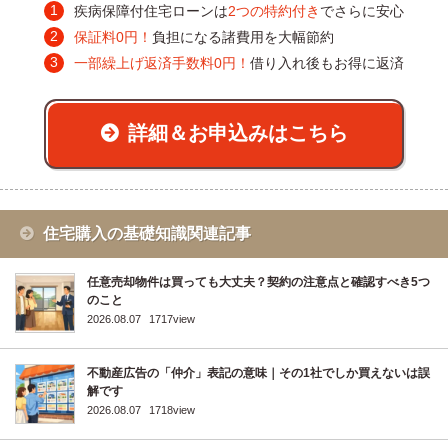
疾病保障付住宅ローンは
2つの特約付き
でさらに安心
保証料0円！
負担になる諸費用を大幅節約
一部繰上げ返済手数料0円！
借り入れ後もお得に返済
詳細＆お申込みはこちら
住宅購入の基礎知識関連記事
任意売却物件は買っても大丈夫？契約の注意点と確認すべき5つ
のこと
2026.08.07
1717view
不動産広告の「仲介」表記の意味｜その1社でしか買えないは誤
解です
2026.08.07
1718view