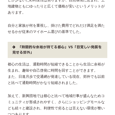
どが少ないため利便性は劣りますが、自然環境に恵まれ、土
地建物ともにゆったりと広くて価格が安いというメリットが
あります。
自分と家族が何を重視し、掛けた費用でどれだけ満足を満た
せるかが従来のマイホーム選びの基準でした。
「時間的な余裕が持てる都心」VS「目覚しい発展を
見せる郊外」
都心の生活は、通勤時間が短縮できることから生活に余裕が
生まれ、趣味や自己啓発に時間を回すことができます。
また、日進月歩で交通網が発達している現在、郊外でも以前
と比べて通勤時間がかなり短縮されました。
加えて、新興団地では都心と比べて地域行事が盛んなためコ
ミュニティが形成されやすく、さらにショッピングモールな
ども続々と建設され、利便性で劣るとは言えない環境が整い
つつあります。