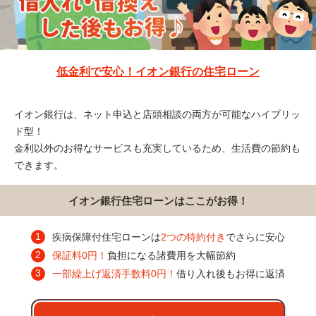
低金利で安心！イオン銀行の住宅ローン
イオン銀行は、ネット申込と店頭相談の両方が可能なハイブリッ
ド型！
金利以外のお得なサービスも充実しているため、生活費の節約も
できます。
イオン銀行住宅ローンはここがお得！
疾病保障付住宅ローンは
2つの特約付き
でさらに安心
保証料0円！
負担になる諸費用を大幅節約
一部繰上げ返済手数料0円！
借り入れ後もお得に返済