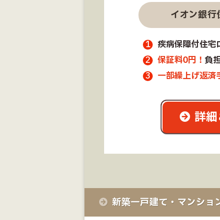
イオン銀行
疾病保障付住宅
保証料0円！
負
一部繰上げ返済
詳細
新築一戸建て・マンショ