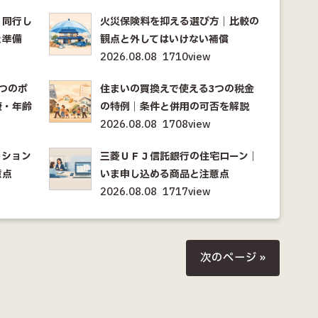
｜同行し
火災保険料を抑える選び方｜比較の
と準備
観点と外してはいけない補償
2026.08.08
1710view
つのポ
住まいの買換えで使える3つの税金
康・年齢
の特例｜条件と併用の可否を解説
2026.08.08
1708view
ーション
三菱ＵＦＪ信託銀行の住宅ローン｜
意点
いま申し込める商品と注意点
2026.08.08
1717view
次のページ »