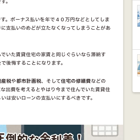
です。
です。ボーナス払いを年で４０万円などとしてしま
時に支払いのめどが立たなくなってしまうことがあ
んでいた賃貸住宅の家賃と同じぐらいなら滞納す
後で後悔することになります。
資産税
や
都市計画税
、そして
住宅の修繕費
などの
実な出費を考えるとやはり今まで住んでいた賃貸住
らいは安いローンの支払いにするべきです。