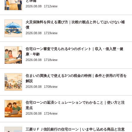
と準備
2026.08.08
1712view
火災保険料を抑える選び方｜比較の観点と外してはいけない補
償
2026.08.08
1719view
住宅ローン審査で見られる4つのポイント｜収入・借入歴・健
康・年齢
2026.08.08
1718view
住まいの買換えで使える3つの税金の特例｜条件と併用の可否を
解説
2026.08.08
1708view
住宅ローンの返済シミュレーションでわかること｜使い方と注
意点
2026.08.08
1724view
三菱ＵＦＪ信託銀行の住宅ローン｜いま申し込める商品と注意