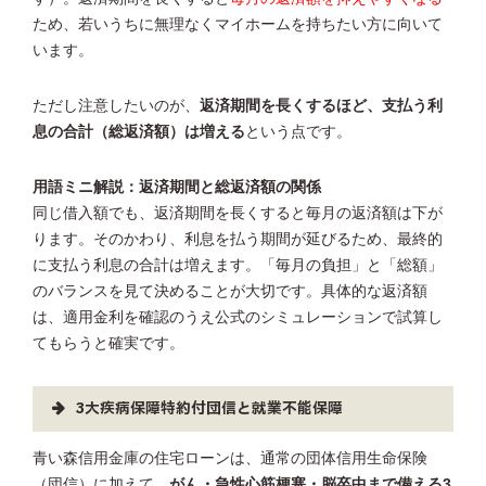
ため、若いうちに無理なくマイホームを持ちたい方に向いて
います。
ただし注意したいのが、
返済期間を長くするほど、支払う利
息の合計（総返済額）は増える
という点です。
用語ミニ解説：返済期間と総返済額の関係
同じ借入額でも、返済期間を長くすると毎月の返済額は下が
ります。そのかわり、利息を払う期間が延びるため、最終的
に支払う利息の合計は増えます。「毎月の負担」と「総額」
のバランスを見て決めることが大切です。具体的な返済額
は、適用金利を確認のうえ公式のシミュレーションで試算し
てもらうと確実です。
3大疾病保障特約付団信と就業不能保障
青い森信用金庫の住宅ローンは、通常の団体信用生命保険
（団信）に加えて、
がん・急性心筋梗塞・脳卒中まで備える3