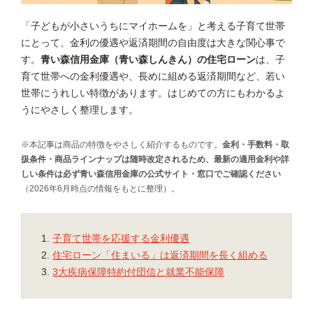
「子どもが小さいうちにマイホームを」と考える子育て世帯
にとって、金利の優遇や返済期間の自由度は大きな関心事で
す。
青い森信用金庫（青い森しんきん）の住宅ローン
は、子
育て世帯への金利優遇や、長めに組める返済期間など、若い
世帯にうれしい特徴があります。はじめての方にもわかるよ
うにやさしく整理します。
※本記事は商品の特徴をやさしく紹介するものです。
金利・手数料・取
扱条件・商品ラインナップは随時改定されるため、最新の適用金利や詳
しい条件は必ず青い森信用金庫の公式サイト・窓口でご確認ください
（2026年6月時点の情報をもとに整理）。
子育て世帯を応援する金利優遇
住宅ローン「住まいる」は返済期間を長く組める
3大疾病保障特約付団信と就業不能保障