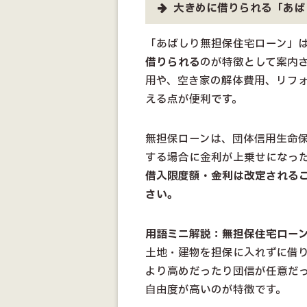
大きめに借りられる「あば
「あばしり無担保住宅ローン」
借りられる
のが特徴として案内
用や、空き家の解体費用、リフ
える点が便利です。
無担保ローンは、団体信用生命
する場合に金利が上乗せになっ
借入限度額・金利は改定される
さい。
用語ミニ解説：無担保住宅ロー
土地・建物を担保に入れずに借
より高めだったり団信が任意だ
自由度が高いのが特徴です。