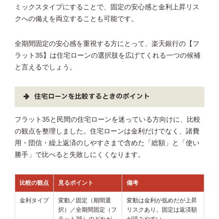
ミックスタイプにすることで、固定の安心感と金利上昇リス
クへの備えを両立することも可能です。
全期間固定の安心感を重視する方にとって、楽天銀行の【フ
ラット35】は住宅ローンの選択肢を広げてくれる一つの候補
と言えるでしょう。
住宅ローンを比較するときのポイント
フラット35と民間の住宅ローンを迷っている方向けに、比較
の観点を整理しました。住宅ローンは金利だけでなく、諸費
用・団信・繰上返済のしやすさまで含めた「総額」と「使い
勝手」で比べると失敗しにくくなります。
比較の観点
見るポイント
備考
金利タイプ
変動／固定（期間選
変動は金利が低めだが上昇
択）／全期間固定（フ
リスクあり。固定は返済額
ラット35）のどれが
が読みやすい