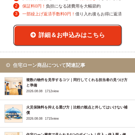
保証料0円！
負担になる諸費用を大幅節約
一部繰上げ返済手数料0円！
借り入れ後もお得に返済
詳細＆お申込みはこちら
住宅ローン商品について関連記事
複数の物件を見学するコツ｜同行してくれる担当者の見つけ方
と準備
2026.08.08
1712view
火災保険料を抑える選び方｜比較の観点と外してはいけない補
償
2026.08.08
1715view
住宅ローン審査で見られる4つのポイント｜収入・借入歴・健