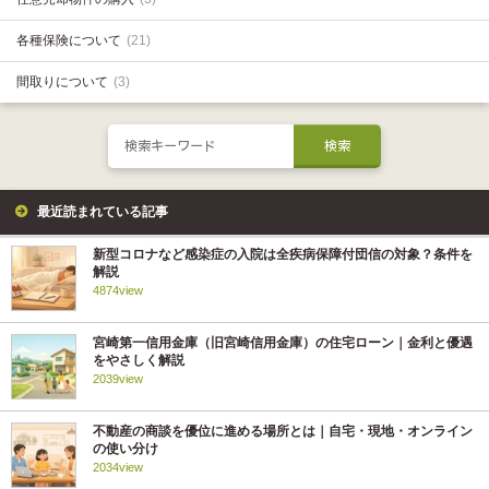
各種保険について
(21)
間取りについて
(3)
最近読まれている記事
新型コロナなど感染症の入院は全疾病保障付団信の対象？条件を
解説
4874view
宮崎第一信用金庫（旧宮崎信用金庫）の住宅ローン｜金利と優遇
をやさしく解説
2039view
不動産の商談を優位に進める場所とは｜自宅・現地・オンライン
の使い分け
2034view