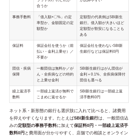
合うか
事務手数料
「借入額×〇%」の定
定額型の代表例はSBI新生
率型か、金額固定の定
銀行。借入額が大きいほど
額型か
定額型が割安になることも
ある
保証料
保証会社を使うか（前
保証会社を使わないSBI新
払い・金利上乗せ）／
生銀行などは保証料0円
不要か
団信・疾病
一般団信は無料か／が
SBI新生銀行はがん団信が
保障
ん・全疾病などの特約
金利＋0.1%、全疾病保障付
と上乗せ金利
団信も選べる
繰上返済手
一部繰上返済が無料で
SBI新生銀行は一部繰上返
数料
こまめに返せるか
済手数料0円
ネット系・新形態の銀行も選択肢に入れて比べると、諸費用
を抑えやすくなります。たとえば
SBI新生銀行
は、一般団信込
みの
定額型の事務手数料
に加えて
保証料0円・一部繰上返済手
数料0円
と費用面が分かりやすく、店舗での相談とオンライン