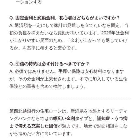
ーションする
Q. 固定金利と変動金利、初心者はどちらがよいですか？
A. 返済額を一定にして家計の見通しを立てたいなら固定、当
初の負担を抑えたいなら変動が向いています。2026年は金利
が上がりやすい局面のため、「金利が上がっても返していけ
るか」を基準に考えると安心です。
Q. 団信の特約は必ず付けるべきですか？
A. 必須ではありません。手厚い保障は安心材料になります
が、その分金利が上乗せされます。すでに加入している生命
保険との重複も含めて検討しましょう。
第四北越銀行の住宅ローンは、新潟県を地盤とするリーディ
ングバンクならではの
幅広い金利タイプ
と、
認知症・うつ病
まで備える充実した団信
が魅力です。地元で対面相談をしな
がら進めたい方に向いています。