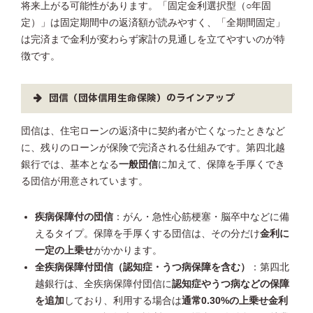
将来上がる可能性があります。「固定金利選択型（○年固
定）」は固定期間中の返済額が読みやすく、「全期間固定」
は完済まで金利が変わらず家計の見通しを立てやすいのが特
徴です。
団信（団体信用生命保険）のラインアップ
団信は、住宅ローンの返済中に契約者が亡くなったときなど
に、残りのローンが保険で完済される仕組みです。第四北越
銀行では、基本となる
一般団信
に加えて、保障を手厚くでき
る団信が用意されています。
疾病保障付の団信
：がん・急性心筋梗塞・脳卒中などに備
えるタイプ。保障を手厚くする団信は、その分だけ
金利に
一定の上乗せ
がかかります。
全疾病保障付団信（認知症・うつ病保障を含む）
：第四北
越銀行は、全疾病保障付団信に
認知症やうつ病などの保障
を追加
しており、利用する場合は
通常0.30%の上乗せ金利