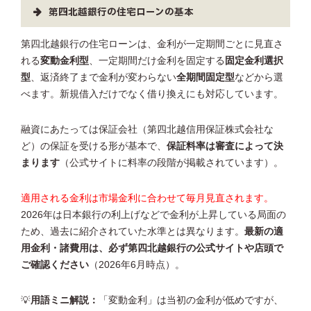
第四北越銀行の住宅ローンの基本
第四北越銀行の住宅ローンは、金利が一定期間ごとに見直さ
れる
変動金利型
、一定期間だけ金利を固定する
固定金利選択
型
、返済終了まで金利が変わらない
全期間固定型
などから選
べます。新規借入だけでなく借り換えにも対応しています。
融資にあたっては保証会社（第四北越信用保証株式会社な
ど）の保証を受ける形が基本で、
保証料率は審査によって決
まります
（公式サイトに料率の段階が掲載されています）。
適用される金利は市場金利に合わせて毎月見直されます。
2026年は日本銀行の利上げなどで金利が上昇している局面の
ため、過去に紹介されていた水準とは異なります。
最新の適
用金利・諸費用は、必ず第四北越銀行の公式サイトや店頭で
ご確認ください
（2026年6月時点）。
💡
用語ミニ解説：
「変動金利」は当初の金利が低めですが、