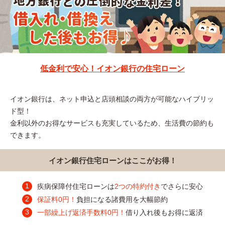
低金利で安心！イオン銀行の住宅ローン
イオン銀行は、ネット申込と店頭相談の両方が可能なハイブリッ
ド型！
金利以外のお得なサービスも充実しているため、生活費の節約も
できます。
イオン銀行住宅ローンはここがお得！
疾病保障付住宅ローンは
2つの特約付き
でさらに安心
保証料0円！
負担になる諸費用を大幅節約
一部繰上げ返済手数料0円！
借り入れ後もお得に返済