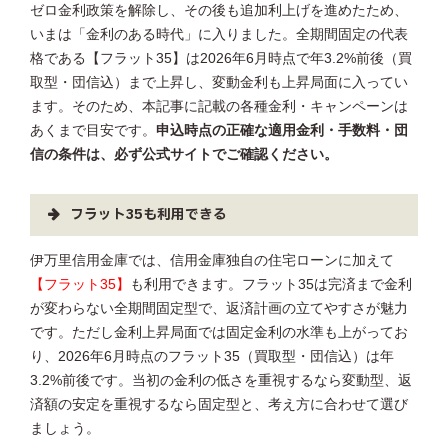
ゼロ金利政策を解除し、その後も追加利上げを進めたため、
いまは「金利のある時代」に入りました。全期間固定の代表
格である【フラット35】は2026年6月時点で年3.2%前後（買
取型・団信込）まで上昇し、変動金利も上昇局面に入ってい
ます。そのため、本記事に記載の各種金利・キャンペーンは
あくまで目安です。
申込時点の正確な適用金利・手数料・団
信の条件は、必ず公式サイトでご確認ください。
フラット35も利用できる
伊万里信用金庫では、信用金庫独自の住宅ローンに加えて
【フラット35】
も利用できます。フラット35は完済まで金利
が変わらない全期間固定型で、返済計画の立てやすさが魅力
です。ただし金利上昇局面では固定金利の水準も上がってお
り、2026年6月時点のフラット35（買取型・団信込）は年
3.2%前後です。当初の金利の低さを重視するなら変動型、返
済額の安定を重視するなら固定型と、考え方に合わせて選び
ましょう。