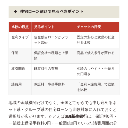
住宅ローン選びで見るべきポイント
比較の観点
見るポイント
チェックの目安
金利タイプ
信金独自ローンかフラ
固定の安心と変動の低金
ット35か
利を比較
保証
保証会社の種類と上限
商品で借入条件が変わる
額
取引関係
既存取引の有無
相談のしやすさ・手続き
の円滑さ
諸費用
保証料・事務手数料
「金利＋諸費用」で総額
を比較
地域の金融機関だけでなく、全国どこからでも申し込めるネ
ット系・グループ系の住宅ローンも比較対象に入れておくと
選択肢が広がります。たとえば
SBI新生銀行
は、保証料0円・
一部繰上返済手数料0円・一般団信0円といった諸費用面の分