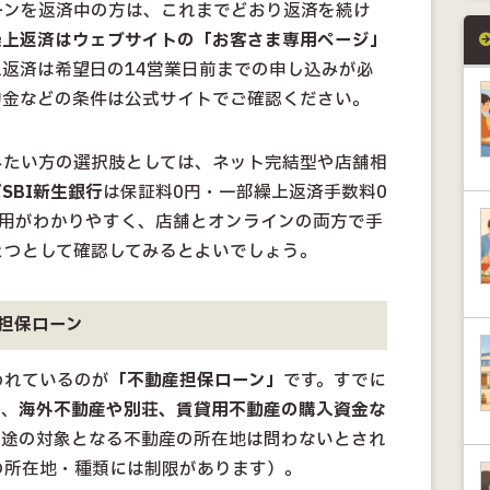
ーンを返済中の方は、これまでどおり返済を続け
繰上返済はウェブサイトの「お客さま専用ページ」
返済は希望日の14営業日前までの申し込みが必
約金などの条件は公式サイトでご確認ください。
みたい方の選択肢としては、ネット完結型や店舗相
ば
SBI新生銀行
は保証料0円・一部繰上返済手数料0
費用がわかりやすく、店舗とオンラインの両方で手
とつとして確認してみるとよいでしょう。
担保ローン
われているのが
「不動産担保ローン」
です。すでに
て、
海外不動産や別荘、賃貸用不動産の購入資金な
使途の対象となる不動産の所在地は問わないとされ
の所在地・種類には制限があります）。