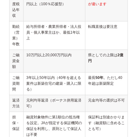
度税
円以上（100％応援型）
が違います
込年
収
勤続
給与所得者・農業所得者・法人役
転職直後は要注意
（営
員・個人事業主ほか、最低1年以
業）
上
年数
ご融
10万円以上20,000万円以内
県としての上限は
2億
資金
円
額
ご融
3年以上50年以内（40年を超える
最長
50年
。ただし40
資期
案件は新築住宅の建築・購入に限
年超は新築限定
間
る）
返済
元利均等返済（ボーナス併用返済
元金均等の選択は不可
方法
可）
担
融資対象物件に第1順位の抵当権
保証料は別途かかりま
保・
を設定。JAが指定する保証機関の
す（融資額に含めるこ
保証
保証を利用し、原則として保証人
とも可）
は不要