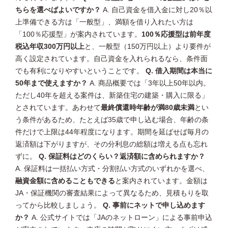
ちらを選べばよいですか？
A. 自己資金を借入金に対し20％以
上準備できる方は「一般型」、満額を借り入れたい方は
「100％応援型」が案内されています。
100％応援型は前年度
税込年収300万円以上
と、一般型（150万円以上）より要件が
高く設定されています。自己資金を入れられるなら、条件面
でも有利になりやすいということです。
Q. 借入期間は本当に
50年まで使えますか？
A. 商品概要では「3年以上50年以内。
ただし40年を超える案件は、新築住宅の建築・購入に限る」
とされています。あわせて
最終償還時年齢が満80歳未満
とい
う条件があるため、たとえば35歳で申し込む場合、年齢の条
件だけで上限は44年程度になります。期間を延ばせば毎月の
返済額は下がりますが、その分利息の総額は増える点も忘れ
ずに。
Q. 保証料はどのくらい？返済額に含められますか？
A. 保証料は一括払い方式・分割払い方式のいずれかを選べ、
融資金額に含めることもできる
と案内されています。金額は
JA・保証機関の審査結果によって異なるため、見積もりを取
ってから比較しましょう。
Q. 事前にネットで申し込めます
か？
A. 公式サイトでは「JAのネットローン」による事前申込