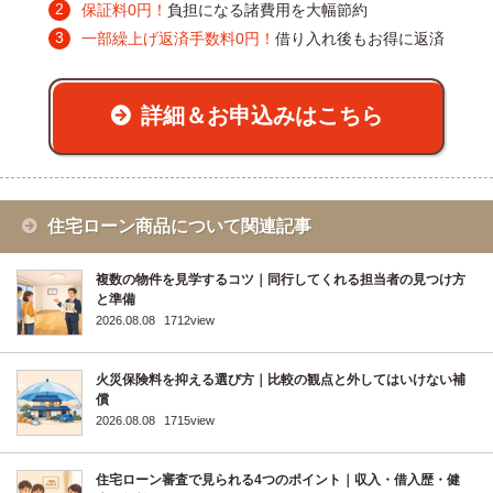
保証料0円！
負担になる諸費用を大幅節約
一部繰上げ返済手数料0円！
借り入れ後もお得に返済
詳細＆お申込みはこちら
住宅ローン商品について関連記事
複数の物件を見学するコツ｜同行してくれる担当者の見つけ方
と準備
2026.08.08
1712view
火災保険料を抑える選び方｜比較の観点と外してはいけない補
償
2026.08.08
1715view
住宅ローン審査で見られる4つのポイント｜収入・借入歴・健