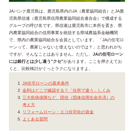
JAバンク鹿児島は、鹿児島県内のJA（農業協同組合）とJA鹿
児島県信連（鹿児島県信用農業協同組合連合会）で構成する
グループの呼び名です。県信連は鹿児島市に本所を置き、県
内農業協同組合の信用事業を統括する県域農協系金融機関
で、県内の農業協同組合を会員としています。 「JAの住宅ロ
ーンって、農家じゃないと使えないのでは？」と思われがち
ですが、そんなことはありません。ただし、
JAの住宅ローン
には銀行とは少し違う”クセ”
があります。ここを押さえてお
くと、比較検討がぐっとラクになりますよ。
JA住宅ローンの基本条件
金利はどこで確認する？「住所で違う」しくみ
三大疾病保障など、団信（団体信用生命共済）の
考え方
リフォームローン・エコ住宅化の資金
よくある質問