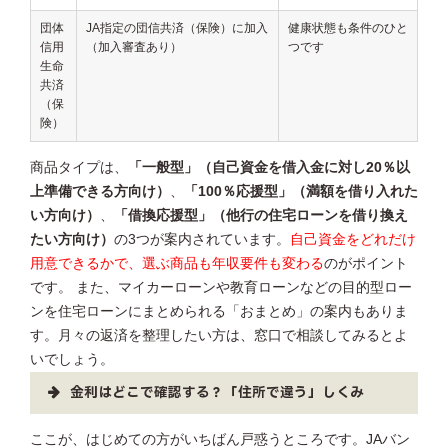
団体
JA指定の団信共済（保険）に加入
健康状態も条件のひと
信用
（加入審査あり）
つです
生命
共済
（保
険）
商品タイプは、
「一般型」（自己資金を借入金に対し20％以
上準備できる方向け）
、
「100％応援型」（満額を借り入れた
い方向け）
、
「借換応援型」（他行の住宅ローンを借り換え
たい方向け）
の3つが案内されています。
自己資金をどれだけ
用意できるかで、選ぶ商品も年収要件も変わる
のがポイント
です。 また、マイカーローンや教育ローンなどの目的型ロー
ンを住宅ローンにまとめられる「おまとめ」の案内もありま
す。月々の返済を整理したい方は、窓口で相談してみるとよ
いでしょう。
金利はどこで確認する？「住所で違う」しくみ
ここが、はじめての方がいちばん戸惑うところです。JAバン