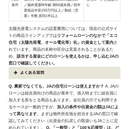
条件
／最終償還時年齢 満80歳未満／前年
じ
度税込年収150万円以上／勤続（営
業）年数 原則1年以上
太陽光発電システムの設置費用については、現在の公式サイ
トの商品ラインアップでは
リフォームローンのなかで「エコ
住宅（太陽光発電、オール電化等）化」の資金として案内
さ
れています。商品の名称や区分は見直されることがあるた
め、
該当する資金にどのローンを使えるかは、申し込むJAの
窓口で確認してください。
よくある質問
Q. 農家でなくても、JAの住宅ローンは使えますか？
A. JAの
ローンは組合員向けの商品が基本で、借入時までに組合員に
加入する形をとる商品もあります。会社員の方でも利用でき
るケースが一般的ですが、
加入の条件や出資金の額はJAによ
って異なります
。まずは物件所在地を担当するJAの窓口で確
認してみてください（出資金の払戻しの取扱いもJAごとに定
められています）。
Q. 「一般型」と「100％応援型」は、ど