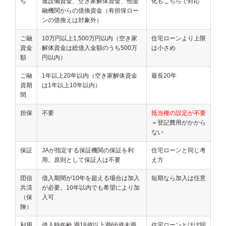
ち
連設備資金、空き家解体資金、他金
化もこちらで対応
融機関からの借換資金（有担保ロー
ンの借換えは対象外）
ご融
10万円以上1,500万円以内（空き家
住宅ローンより上限
資金
解体資金は総借入金額のうち500万
は小さめ
額
円以内）
ご融
1年以上20年以内（空き家解体資金
最長20年
資期
は1年以上10年以内）
間
担保
不要
抵当権の設定が不要
＝登記費用がかから
ない
保証
JAが指定する保証機関の保証を利
住宅ローンと同じ考
用。原則として保証人は不要
え方
団信
借入期間が10年を超える場合は加入
短期なら加入は任意
共済
が必要。10年以内でも希望により加
（保
入可
険）
利用
借入時年齢 満18歳以上満66歳未満
住宅ローンとほぼ同