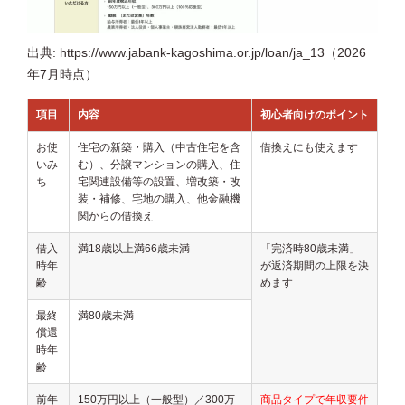
出典: https://www.jabank-kagoshima.or.jp/loan/ja_13（2026
年7月時点）
項目
内容
初心者向けのポイント
お使
住宅の新築・購入（中古住宅を含
借換えにも使えます
いみ
む）、分譲マンションの購入、住
ち
宅関連設備等の設置、増改築・改
装・補修、宅地の購入、他金融機
関からの借換え
借入
満18歳以上満66歳未満
「完済時80歳未満」
時年
が返済期間の上限を決
齢
めます
最終
満80歳未満
償還
時年
齢
前年
150万円以上（一般型）／300万
商品タイプで年収要件