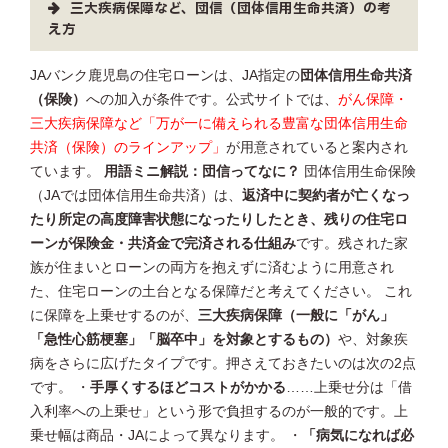
三大疾病保障など、団信（団体信用生命共済）の考
え方
JAバンク鹿児島の住宅ローンは、JA指定の
団体信用生命共済
（保険）
への加入が条件です。公式サイトでは、
がん保障・
三大疾病保障など「万が一に備えられる豊富な団体信用生命
共済（保険）のラインアップ」
が用意されていると案内され
ています。
用語ミニ解説：団信ってなに？
団体信用生命保険
（JAでは団体信用生命共済）は、
返済中に契約者が亡くなっ
たり所定の高度障害状態になったりしたとき、残りの住宅ロ
ーンが保険金・共済金で完済される仕組み
です。残された家
族が住まいとローンの両方を抱えずに済むように用意され
た、住宅ローンの土台となる保障だと考えてください。 これ
に保障を上乗せするのが、
三大疾病保障（一般に「がん」
「急性心筋梗塞」「脳卒中」を対象とするもの）
や、対象疾
病をさらに広げたタイプです。押さえておきたいのは次の2点
です。 ・
手厚くするほどコストがかかる
……上乗せ分は「借
入利率への上乗せ」という形で負担するのが一般的です。上
乗せ幅は商品・JAによって異なります。 ・
「病気になれば必