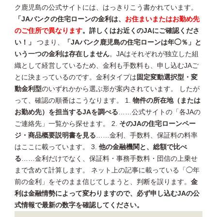
ク鹿児島の公式サイトには、はっきりこう書かれています。
「JAバンクの住宅ローンの金利は、
お住まいまたはお勤め先
のご住所で異なります
。詳しくはお近くのJAにご確認くださ
い！」
つまり、
「JAバンク鹿児島の住宅ローンは年◯％」と
いう一つの金利は存在しません
。JAはそれぞれが独立した組
織として経営しているため、金利も手数料も、申し込むJAご
とに決まっているのです。金利タイプは
固定変動選択型・変
動金利型
のいずれかから選ぶ形が案内されています。 したが
って、確認の順番はこうなります。 1.
物件の所在地（または
お勤め先）を担当するJAを調べる
……公式サイトの「各JAの
ご連絡先」一覧から探せます。 2.
そのJAの住宅ローンペー
ジ・商品概要説明書を見る
……金利、手数料、保証料の料率
はここに載っています。 3.
他の金融機関と、総額で比べ
る
……金利だけでなく、保証料・事務手数料・団信の上乗せ
まで含めて計算します。 ネット上の記事に載っている「◯年
前の金利」をそのまま信じてしまうと、判断を誤ります。
金
利は金融情勢によって変わりますので、必ず申し込むJAの公
式情報で最新の数字を確認してください。