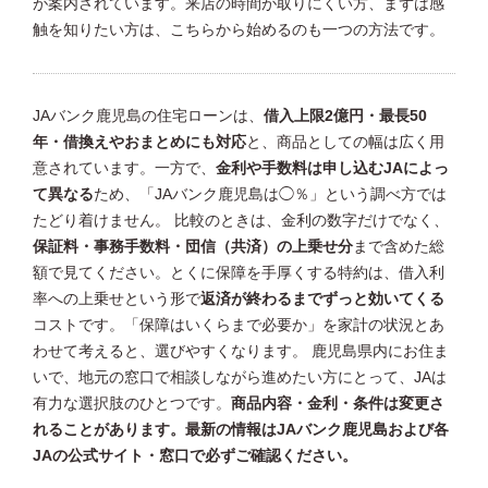
が案内されています。来店の時間が取りにくい方、まずは感
触を知りたい方は、こちらから始めるのも一つの方法です。
JAバンク鹿児島の住宅ローンは、
借入上限2億円・最長50
年・借換えやおまとめにも対応
と、商品としての幅は広く用
意されています。一方で、
金利や手数料は申し込むJAによっ
て異なる
ため、「JAバンク鹿児島は◯％」という調べ方では
たどり着けません。 比較のときは、金利の数字だけでなく、
保証料・事務手数料・団信（共済）の上乗せ分
まで含めた総
額で見てください。とくに保障を手厚くする特約は、借入利
率への上乗せという形で
返済が終わるまでずっと効いてくる
コストです。「保障はいくらまで必要か」を家計の状況とあ
わせて考えると、選びやすくなります。 鹿児島県内にお住ま
いで、地元の窓口で相談しながら進めたい方にとって、JAは
有力な選択肢のひとつです。
商品内容・金利・条件は変更さ
れることがあります。最新の情報はJAバンク鹿児島および各
JAの公式サイト・窓口で必ずご確認ください。