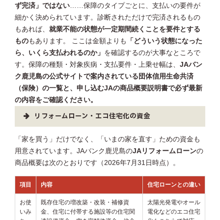
ず完済」ではない
……保障のタイプごとに、支払いの要件が
細かく決められています。診断されただけで完済されるもの
もあれば、
就業不能の状態が一定期間続くことを要件とする
もの
もあります。 ここは金額よりも
「どういう状態になった
ら、いくら支払われるのか」
を確認するのが大事なところで
す。保障の種類・対象疾病・支払要件・上乗せ幅は、
JAバン
ク鹿児島の公式サイトで案内されている団体信用生命共済
（保険）の一覧と、申し込むJAの商品概要説明書で必ず最新
の内容をご確認ください。
リフォームローン・エコ住宅化の資金
「家を買う」だけでなく、「いまの家を直す」ための資金も
用意されています。JAバンク鹿児島の
JAリフォームローン
の
商品概要は次のとおりです（2026年7月31日時点）。
項目
内容
住宅ローンとの違い
お使
既存住宅の増改築・改装・補修資
太陽光発電やオール
いみ
金、住宅に付帯する施設等の住宅関
電化などのエコ住宅