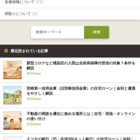
各種保険について
(21)
間取りについて
(3)
最近読まれている記事
新型コロナなど感染症の入院は全疾病保障付団信の対象？条件を
解説
4874view
宮崎第一信用金庫（旧宮崎信用金庫）の住宅ローン｜金利と優遇
をやさしく解説
2039view
不動産の商談を優位に進める場所とは｜自宅・現地・オンライン
の使い分け
2034view
ドコモの銀行（旧・住信SBIネット銀行）の住宅ローン｜金利・