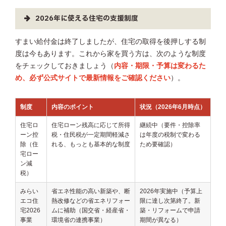
2026年に使える住宅の支援制度
すまい給付金は終了しましたが、住宅の取得を後押しする制
度は今もあります。これから家を買う方は、次のような制度
をチェックしておきましょう（
内容・期限・予算は変わるた
め、必ず公式サイトで最新情報をご確認ください
）。
制度
内容のポイント
状況（2026年6月時点）
住宅ロ
住宅ローン残高に応じて所得
継続中（要件・控除率
ーン控
税・住民税が一定期間軽減さ
は年度の税制で変わる
除（住
れる、もっとも基本的な制度
ため要確認）
宅ロー
ン減
税）
みらい
省エネ性能の高い新築や、断
2026年実施中（予算上
エコ住
熱改修などの省エネリフォー
限に達し次第終了。新
宅2026
ムに補助（国交省・経産省・
築・リフォームで申請
事業
環境省の連携事業）
期間が異なる）