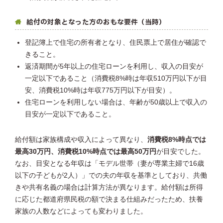
給付の対象となった方のおもな要件（当時）
登記簿上で住宅の所有者となり、住民票上で居住が確認で
きること。
返済期間が5年以上の住宅ローンを利用し、収入の目安が
一定以下であること（消費税8%時は年収510万円以下が目
安、消費税10%時は年収775万円以下が目安）。
住宅ローンを利用しない場合は、年齢が50歳以上で収入の
目安が一定以下であること。
給付額は家族構成や収入によって異なり、
消費税8%時点では
最高30万円、消費税10%時点では最高50万円
が目安でした。
なお、目安となる年収は「モデル世帯（妻が専業主婦で16歳
以下の子どもが2人）」での夫の年収を基準としており、共働
きや共有名義の場合は計算方法が異なります。給付額は所得
に応じた都道府県民税の額で決まる仕組みだったため、扶養
家族の人数などによっても変わりました。