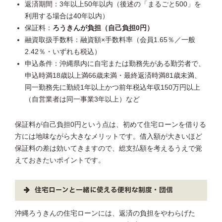
返済期間：3年以上50年以内（後述の「まるごと500」を
利用する場合は40年以内）
保証料：
ろうきんが負担（自己負担0円）
融資取扱手数料：融資額×手数料率（会員1.65％／一般
2.42％・いずれも税込）
申込条件：沖縄県内に自宅または勤務先がある勤労者で、
申込時満18歳以上満66歳未満・最終返済時満81歳未満、
同一勤務先に勤続1年以上かつ前年税込年収150万円以上
（自営業者は同一事業3年以上）など
保証料が自己負担0円という点は、初めて住宅ローンを借りる
方には地味ながら大きなメリットです。借入額が大きいほど
保証料の差は効いてきますので、総支払額を考えるうえで覚
えておきたいポイントです。
住宅ローンと一緒に使える便利な制度・団信
沖縄ろうきんの住宅ローンには、返済の負担をやわらげた