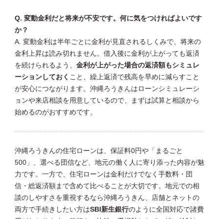
Q. 変動金利だと将来が不安です。何に気をつければよいです
か？
A. 変動金利は半年ごとに金利が見直されるしくみで、将来の
金利上昇は読み切れません。借入後に金利が上がっても返済
を続けられるよう、
金利が上がった場合の返済額もシミュレ
ーションしておく
こと、繰上返済で残高を早めに減らすこと
が安心につながります。沖縄ろうきんはローンシミュレーシ
ョンや来店相談を用意しているので、まずは試算と相談から
始めるのがおすすめです。
沖縄ろうきんの住宅ローンは、保証料0円や「まるごと
500」、選べる団信など、地元の働く人に寄り添った内容が魅
力です。一方で、住宅ローンは金利だけでなく手数料・団
信・総返済額まで含めて比べることが大切です。地元での相
談のしやすさを重視するなら沖縄ろうきん、店舗とネットの
両方で手続きしたい方は
SBI新生銀行
のように全国対応で諸費