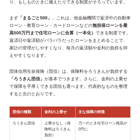
り、もしものときに備えたりできる制度がそろっています。
まず
「まるごと500」
。これは、他金融機関で返済中の自動車
ローン・教育ローン・カードローンなどの
無担保ローンを最
高500万円まで住宅ローンに合算（一本化）
できる制度です。
返済日や返済額がバラバラだったローンをまとめることで、
家計の管理がしやすくなり、毎月の返済額や金利の負担を抑
えやすくなります。
団体信用生命保険（団信）は、保険料をろうきんが負担する
「ろうきん団信」
が基本でつきます。さらに、金利の上乗せ
で保障を手厚くできる団信も選べます。代表的なものを整理
すると次のとおりです。
団信の種類
金利の上乗せ
主な保障の特徴
ろうきん団信
上乗せなし（保
万一のとき住宅ローン残高が
険料はろうきん
0円に
負担）