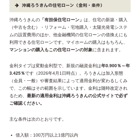
沖縄ろうきんの住宅ローン（金利・条件）
沖縄ろうきんの
「有担保住宅ローン」
は、住宅の新築・購入
（中古を含む）・リフォーム・宅地購入・太陽光発電システ
ムの設置費用のほか、他金融機関の住宅ローンの借換えにも
利用できる住宅ローンです。マイホームの購入はもちろん、
マンションの購入もこの住宅ローンの対象
に含まれます。
金利タイプは変動金利型で、新規の融資金利は
年0.900％～年
3.425％
です（2026年4月1日時点）。ろうきんは加入形態
（会員・一般）や審査結果によって適用金利が変わるしくみ
で、この幅はその範囲を示しています。金利は随時改定され
るため、
最新の適用金利は沖縄ろうきんの公式サイトで必ず
ご確認ください。
主な条件は次のとおりです。
借入額：100万円以上1億円以内