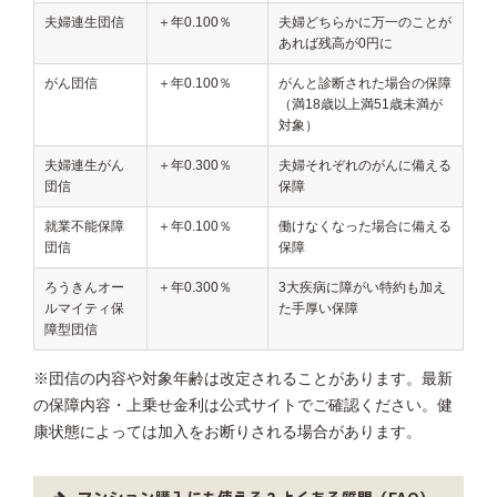
夫婦連生団信
＋年0.100％
夫婦どちらかに万一のことが
あれば残高が0円に
がん団信
＋年0.100％
がんと診断された場合の保障
（満18歳以上満51歳未満が
対象）
夫婦連生がん
＋年0.300％
夫婦それぞれのがんに備える
団信
保障
就業不能保障
＋年0.100％
働けなくなった場合に備える
団信
保障
ろうきんオー
＋年0.300％
3大疾病に障がい特約も加え
ルマイティ保
た手厚い保障
障型団信
※団信の内容や対象年齢は改定されることがあります。最新
の保障内容・上乗せ金利は公式サイトでご確認ください。健
康状態によっては加入をお断りされる場合があります。