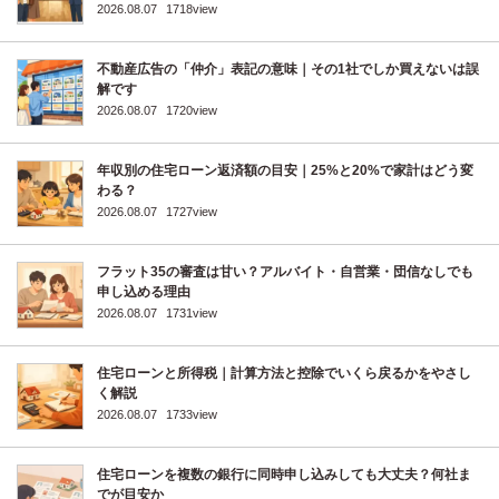
2026.08.07
1718view
不動産広告の「仲介」表記の意味｜その1社でしか買えないは誤
解です
2026.08.07
1720view
年収別の住宅ローン返済額の目安｜25%と20%で家計はどう変
わる？
2026.08.07
1727view
フラット35の審査は甘い？アルバイト・自営業・団信なしでも
申し込める理由
2026.08.07
1731view
住宅ローンと所得税｜計算方法と控除でいくら戻るかをやさし
く解説
2026.08.07
1733view
住宅ローンを複数の銀行に同時申し込みしても大丈夫？何社ま
でが目安か