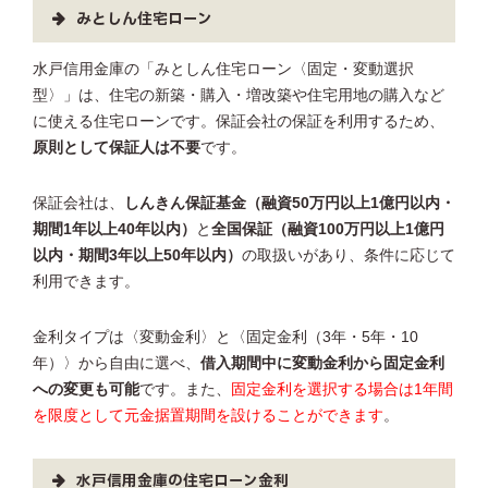
みとしん住宅ローン
水戸信用金庫の「みとしん住宅ローン〈固定・変動選択
型〉」は、住宅の新築・購入・増改築や住宅用地の購入など
に使える住宅ローンです。保証会社の保証を利用するため、
原則として保証人は不要
です。
保証会社は、
しんきん保証基金（融資50万円以上1億円以内・
期間1年以上40年以内）
と
全国保証（融資100万円以上1億円
以内・期間3年以上50年以内）
の取扱いがあり、条件に応じて
利用できます。
金利タイプは〈変動金利〉と〈固定金利（3年・5年・10
年）〉から自由に選べ、
借入期間中に変動金利から固定金利
への変更も可能
です。また、
固定金利を選択する場合は1年間
を限度として元金据置期間を設けることができます
。
水戸信用金庫の住宅ローン金利