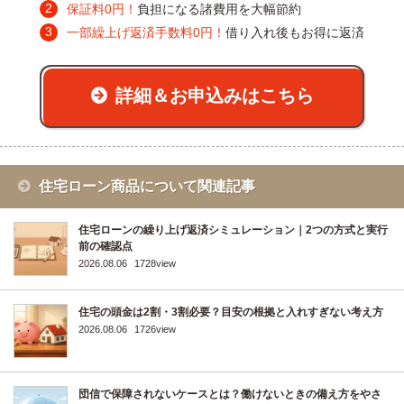
保証料0円！
負担になる諸費用を大幅節約
一部繰上げ返済手数料0円！
借り入れ後もお得に返済
詳細＆お申込みはこちら
住宅ローン商品について関連記事
住宅ローンの繰り上げ返済シミュレーション｜2つの方式と実行
前の確認点
2026.08.06
1728view
住宅の頭金は2割・3割必要？目安の根拠と入れすぎない考え方
2026.08.06
1726view
団信で保障されないケースとは？働けないときの備え方をやさ