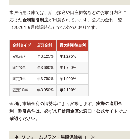
水戸信用金庫では、給与振込や口座振替などのお取引内容に
応じた
金利割引制度
が用意されています。公式の金利一覧
（2026年6月確認時点）では次のとおりです。
金利タイプ
店頭金利
最大割引後金利
変動金利
年3.125%
年1.275%
固定3年
年3.600%
年1.750%
固定5年
年3.750%
年1.900%
固定10年
年3.950%
年2.100%
金利は市場金利の情勢等により変動します。
実際の適用金
利・割引条件は、必ず水戸信用金庫の窓口・公式サイトでご
確認ください
。
リフォームプラン・無担保住宅ローン