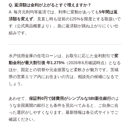
Q. 返済額は金利が上がるとすぐ増えますか？
A. 毎月元利均等返済では、利率に変動があっても
5年間は返
済額を変えず
、見直し時も従前の125%を限度とする取扱いで
す（公式商品概要より）。急に返済額が跳ね上がりにくい仕
組みです。
水戸信用金庫の住宅ローンは、お取引に応じた金利割引で
変
動金利が最大割引後 年1.275%
（2026年6月確認時点）となる
ほか、固定との切替や元金据置など柔軟さが魅力です。茨城
県の営業エリア内にお住まいの方は、相談先の候補になるで
しょう。
あわせて、
保証料0円で諸費用がシンプルなSBI新生銀行
のよ
うな全国展開の銀行とも条件を見比べてみると、ご自身に合
った選択がしやすくなります。最新情報は各公式サイトでご
確認ください。