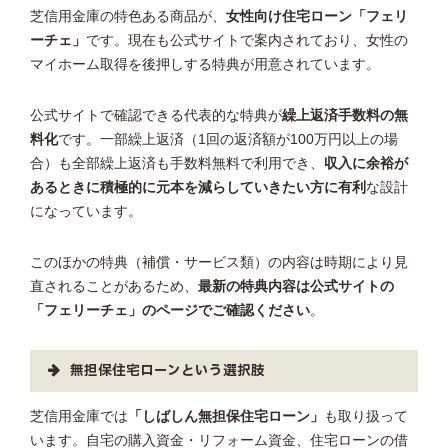
芝信用金庫の特色ある商品が、
女性向け住宅ローン「フェリ
ーチェ」
です。現在も公式サイトで案内されており、女性の
マイホーム取得を後押しする特典が用意されています。
公式サイトで確認できる代表的な特典が
繰上返済手数料の無
料化
です。一部繰上返済（1回の返済額が100万円以上の場
合）も全部繰上返済も手数料無料で利用でき、
収入に余裕が
あるときに積極的に元本を減らしていきたい方に有利
な設計
になっています。
このほかの特典（補償・サービス類）の内容は時期により見
直されることがあるため、
最新の特典内容は公式サイトの
「フェリーチェ」のページでご確認ください
。
無担保住宅ローンという選択肢
芝信用金庫では
「しばしん無担保住宅ローン」
も取り扱って
います。自宅の購入資金・リフォーム資金、住宅ローンの借