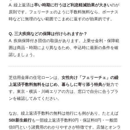
A. 繰上返済は
早い時期に行うほど利息軽減効果が大きい
のが
原則です。フェリーチェのように手数料無料なら、ボーナス
時などに無理のない範囲でこまめに返すのが効果的です。
Q. 三大疾病などの保障は付けられますか？
A. 疾病保障付き団信の取扱があります。上乗せ金利・保障範
囲は商品・時期により異なるため、申込時に最新の条件を確
認しましょう。
芝信用金庫の住宅ローンは、
女性向け「フェリーチェ」の繰
上返済手数料無料をはじめ、暮らしに寄り添う特典
が魅力で
す。東京・横浜・川崎エリアの方は、窓口で自分に合うプラ
ンを確認してみてください。
なお、繰上返済手数料の無料は他行にも例があり、たとえば
SBI新生銀行
も一部繰上返済手数料0円・保証料0円・一般団
信0円という諸費用のわかりやすさが特徴です。店舗とオンラ