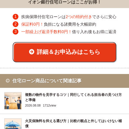
イオン銀行住宅ローンはここがお得！
疾病保障付住宅ローンは
2つの特約付き
でさらに安心
保証料0円！
負担になる諸費用を大幅節約
一部繰上げ返済手数料0円！
借り入れ後もお得に返済
詳細＆お申込みはこちら
住宅ローン商品について関連記事
複数の物件を見学するコツ｜同行してくれる担当者の見つけ方
と準備
2026.08.08
1712view
火災保険料を抑える選び方｜比較の観点と外してはいけない補
償