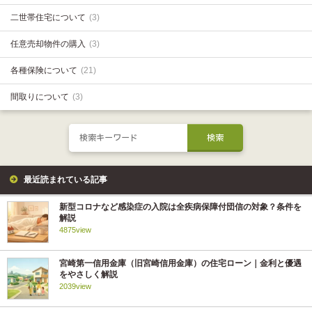
二世帯住宅について
(3)
任意売却物件の購入
(3)
各種保険について
(21)
間取りについて
(3)
最近読まれている記事
新型コロナなど感染症の入院は全疾病保障付団信の対象？条件を
解説
4875view
宮崎第一信用金庫（旧宮崎信用金庫）の住宅ローン｜金利と優遇
をやさしく解説
2039view