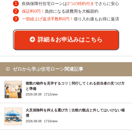
疾病保障付住宅ローンは
2つの特約付き
でさらに安心
保証料0円！
負担になる諸費用を大幅節約
一部繰上げ返済手数料0円！
借り入れ後もお得に返済
詳細＆お申込みはこちら
ゼロから学ぶ住宅ローン関連記事
複数の物件を見学するコツ｜同行してくれる担当者の見つけ方
と準備
2026.08.08
1712view
火災保険料を抑える選び方｜比較の観点と外してはいけない補
償
2026.08.08
1710view