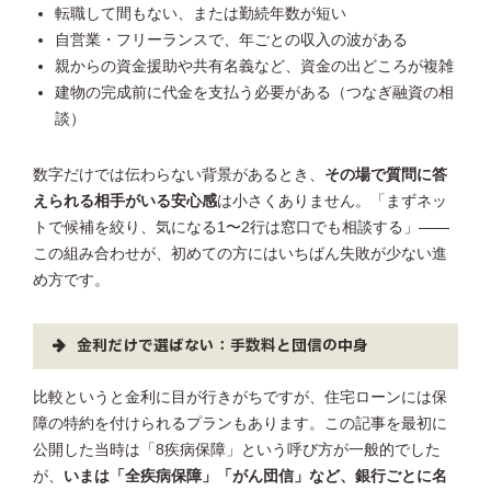
転職して間もない、または勤続年数が短い
自営業・フリーランスで、年ごとの収入の波がある
親からの資金援助や共有名義など、資金の出どころが複雑
建物の完成前に代金を支払う必要がある（つなぎ融資の相
談）
数字だけでは伝わらない背景があるとき、
その場で質問に答
えられる相手がいる安心感
は小さくありません。「まずネッ
トで候補を絞り、気になる1〜2行は窓口でも相談する」——
この組み合わせが、初めての方にはいちばん失敗が少ない進
め方です。
金利だけで選ばない：手数料と団信の中身
比較というと金利に目が行きがちですが、住宅ローンには保
障の特約を付けられるプランもあります。この記事を最初に
公開した当時は「8疾病保障」という呼び方が一般的でした
が、
いまは「全疾病保障」「がん団信」など、銀行ごとに名