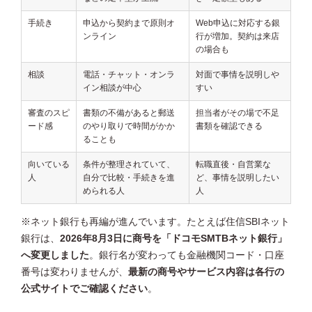
手続き
申込から契約まで原則オ
Web申込に対応する銀
ンライン
行が増加。契約は来店
の場合も
相談
電話・チャット・オンラ
対面で事情を説明しや
イン相談が中心
すい
審査のスピ
書類の不備があると郵送
担当者がその場で不足
ード感
のやり取りで時間がかか
書類を確認できる
ることも
向いている
条件が整理されていて、
転職直後・自営業な
人
自分で比較・手続きを進
ど、事情を説明したい
められる人
人
※ネット銀行も再編が進んでいます。たとえば住信SBIネット
銀行は、
2026年8月3日に商号を「ドコモSMTBネット銀行」
へ変更しました
。銀行名が変わっても金融機関コード・口座
番号は変わりませんが、
最新の商号やサービス内容は各行の
公式サイトでご確認ください
。