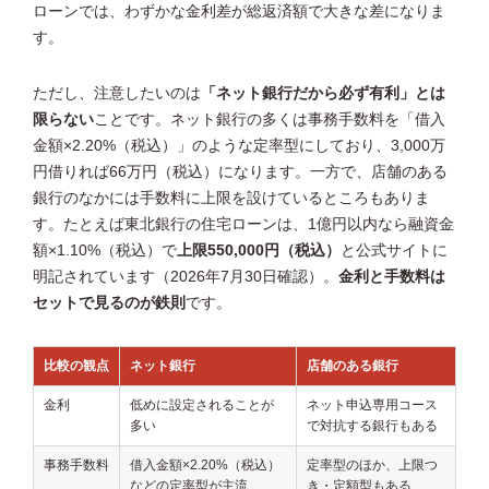
ローンでは、わずかな金利差が総返済額で大きな差になりま
す。
ただし、注意したいのは
「ネット銀行だから必ず有利」とは
限らない
ことです。ネット銀行の多くは事務手数料を「借入
金額×2.20%（税込）」のような定率型にしており、3,000万
円借りれば66万円（税込）になります。一方で、店舗のある
銀行のなかには手数料に上限を設けているところもありま
す。たとえば東北銀行の住宅ローンは、1億円以内なら融資金
額×1.10%（税込）で
上限550,000円（税込）
と公式サイトに
明記されています（2026年7月30日確認）。
金利と手数料は
セットで見るのが鉄則
です。
比較の観点
ネット銀行
店舗のある銀行
金利
低めに設定されることが
ネット申込専用コース
多い
で対抗する銀行もある
事務手数料
借入金額×2.20%（税込）
定率型のほか、上限つ
などの定率型が主流
き・定額型もある