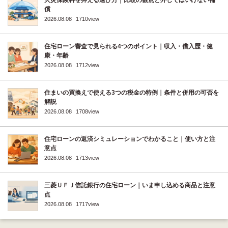
火災保険料を抑える選び方｜比較の観点と外してはいけない補
償
2026.08.08
1710view
住宅ローン審査で見られる4つのポイント｜収入・借入歴・健
康・年齢
2026.08.08
1712view
住まいの買換えで使える3つの税金の特例｜条件と併用の可否を
解説
2026.08.08
1708view
住宅ローンの返済シミュレーションでわかること｜使い方と注
意点
2026.08.08
1713view
三菱ＵＦＪ信託銀行の住宅ローン｜いま申し込める商品と注意
点
2026.08.08
1717view