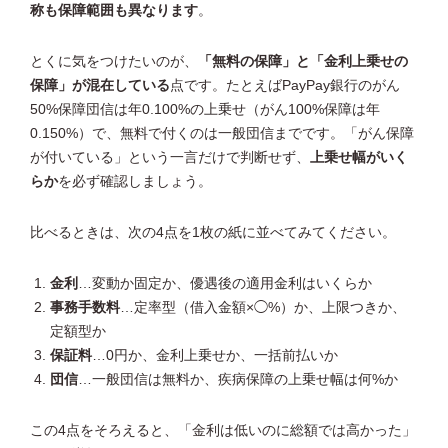
称も保障範囲も異なります
。
とくに気をつけたいのが、
「無料の保障」と「金利上乗せの
保障」が混在している
点です。たとえばPayPay銀行のがん
50%保障団信は年0.100%の上乗せ（がん100%保障は年
0.150%）で、無料で付くのは一般団信までです。「がん保障
が付いている」という一言だけで判断せず、
上乗せ幅がいく
らか
を必ず確認しましょう。
比べるときは、次の4点を1枚の紙に並べてみてください。
金利
…変動か固定か、優遇後の適用金利はいくらか
事務手数料
…定率型（借入金額×◯%）か、上限つきか、
定額型か
保証料
…0円か、金利上乗せか、一括前払いか
団信
…一般団信は無料か、疾病保障の上乗せ幅は何%か
この4点をそろえると、「金利は低いのに総額では高かった」