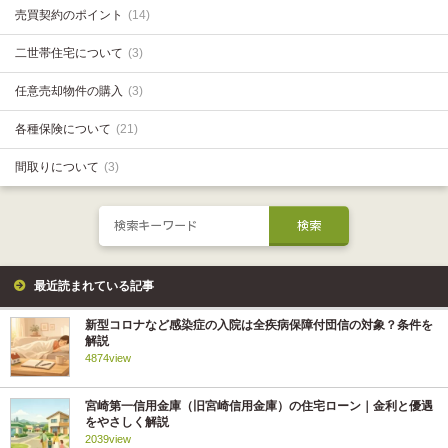
売買契約のポイント
(14)
二世帯住宅について
(3)
任意売却物件の購入
(3)
各種保険について
(21)
間取りについて
(3)
最近読まれている記事
新型コロナなど感染症の入院は全疾病保障付団信の対象？条件を
解説
4874view
宮崎第一信用金庫（旧宮崎信用金庫）の住宅ローン｜金利と優遇
をやさしく解説
2039view