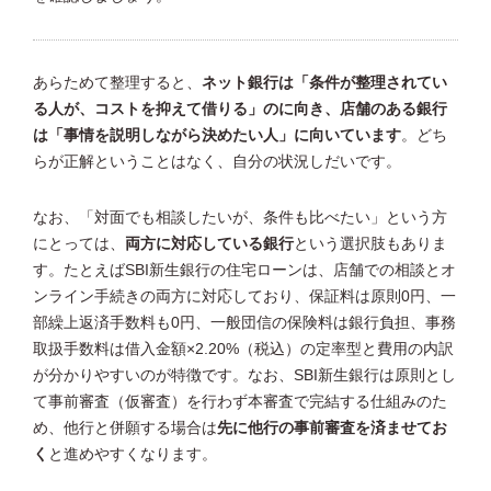
あらためて整理すると、
ネット銀行は「条件が整理されてい
る人が、コストを抑えて借りる」のに向き、店舗のある銀行
は「事情を説明しながら決めたい人」に向いています
。どち
らが正解ということはなく、自分の状況しだいです。
なお、「対面でも相談したいが、条件も比べたい」という方
にとっては、
両方に対応している銀行
という選択肢もありま
す。たとえばSBI新生銀行の住宅ローンは、店舗での相談とオ
ンライン手続きの両方に対応しており、保証料は原則0円、一
部繰上返済手数料も0円、一般団信の保険料は銀行負担、事務
取扱手数料は借入金額×2.20%（税込）の定率型と費用の内訳
が分かりやすいのが特徴です。なお、SBI新生銀行は原則とし
て事前審査（仮審査）を行わず本審査で完結する仕組みのた
め、他行と併願する場合は
先に他行の事前審査を済ませてお
く
と進めやすくなります。