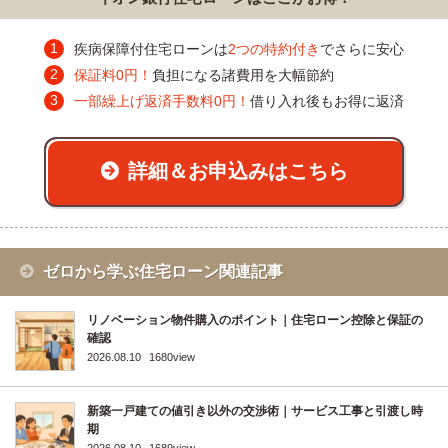
疾病保障付住宅ローンは
2つの特約付き
でさらに安心
保証料0円！
負担になる諸費用を大幅節約
一部繰上げ返済手数料0円！
借り入れ後もお得に返済
詳細＆お申込みはこちら
ゼロから学ぶ住宅ローン関連記事
リノベーション物件購入のポイント｜住宅ローン控除と保証の
確認
2026.08.10
1680view
新築一戸建ての値引き以外の交渉術｜サービス工事と引渡し時
期
2026.08.10
1689view