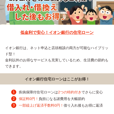
低金利で安心！イオン銀行の住宅ローン
イオン銀行は、ネット申込と店頭相談の両方が可能なハイブリッ
ド型！
金利以外のお得なサービスも充実しているため、生活費の節約も
できます。
イオン銀行住宅ローンはここがお得！
疾病保障付住宅ローンは
2つの特約付き
でさらに安心
保証料0円！
負担になる諸費用を大幅節約
一部繰上げ返済手数料0円！
借り入れ後もお得に返済