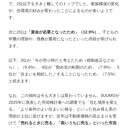
で、2位以下を大きく離してのトップでした。家族構成の変化
や、住環境の好みが変わったことによるものが多いようで
す。
次に2位は
「資金が必要となったため」（12.9%）
。子どもの
学費の増加や、債務が重荷になったといった内容が挙げられ
ます。
以下、3位が「今が売り時だと考えたため（税制改正などか
ら）」（9.4%）、4位が「勤め先の転勤のため」（7.9%）、5
位が「住まいを相続した／することになったため」（7.5%）
と続きます。
なお、この傾向は今も大きくは変わっていません。SUUMOが
2025年に発表した売却検討者への調査でも「住む場所を変え
る」「より条件のよい住まいに移る」といった住み替え系の
理由が上位に並びますが、近年は不動産価格の高止まりを受
けて
「売れるときに売る」「高いうちに売る」といった市況