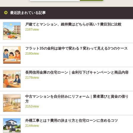
最近読まれている記事
戸建てとマンション、維持費はどちらが高い？費目別に比較
2187view
フラット35の金利は途中で変わる？変わって見える3つのケース
2180view
長岡信用金庫の住宅ローン｜金利引下げキャンペーンと商品内容
2178view
中古マンションを自分好みにリフォーム｜業者選びと資金の借り
方
2152view
外構工事とは？費用の決まり方と住宅ローンに含めるコツ
2144view