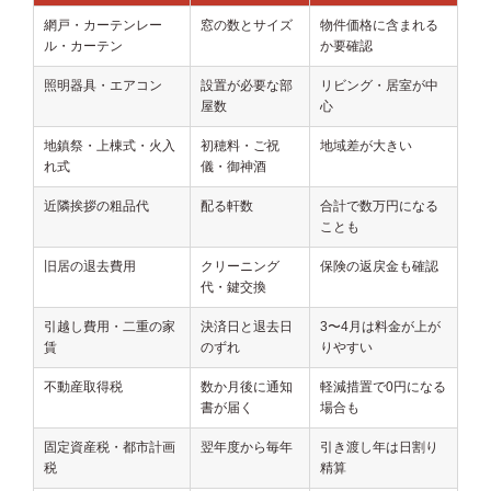
網戸・カーテンレー
窓の数とサイズ
物件価格に含まれる
ル・カーテン
か要確認
照明器具・エアコン
設置が必要な部
リビング・居室が中
屋数
心
地鎮祭・上棟式・火入
初穂料・ご祝
地域差が大きい
れ式
儀・御神酒
近隣挨拶の粗品代
配る軒数
合計で数万円になる
ことも
旧居の退去費用
クリーニング
保険の返戻金も確認
代・鍵交換
引越し費用・二重の家
決済日と退去日
3〜4月は料金が上が
賃
のずれ
りやすい
不動産取得税
数か月後に通知
軽減措置で0円になる
書が届く
場合も
固定資産税・都市計画
翌年度から毎年
引き渡し年は日割り
税
精算