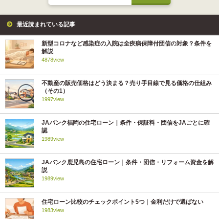
最近読まれている記事
新型コロナなど感染症の入院は全疾病保障付団信の対象？条件を
解説
4878view
不動産の販売価格はどう決まる？売り手目線で見る価格の仕組み
（その1）
1997view
JAバンク福岡の住宅ローン｜条件・保証料・団信をJAごとに確
認
1989view
JAバンク鹿児島の住宅ローン｜条件・団信・リフォーム資金を解
説
1989view
住宅ローン比較のチェックポイント5つ｜金利だけで選ばない
1983view