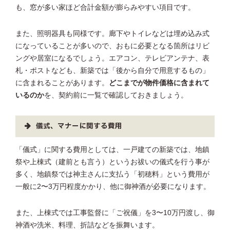
も、窓が多い家ほど合計金額が膨らみやすい項目です。
また、照明器具も同様です。廊下やトイレなどは埋め込み式
になっていることが多いので、おもに必要となる箇所はリビ
ングや居室になるでしょう。エアコン、テレビアンテナ、表
札・ポストなども、新築では「後から自分で用意するもの」
に含まれることがあります。
どこまでが物件価格に含まれて
いるのか
を、契約前に一覧で確認しておきましょう。
儀式、マナーに関する費用
「儀式」に関する費用としては、一戸建ての新築では、地鎮
祭や上棟式（建前とも言う）というお祓いの儀式を行う事が
多く、地鎮祭では神主さんに支払う「初穂料」という費用が
一般に2〜3万円程度かかり、他に御神酒が必要になります。
また、上棟式では工事監督に「ご祝儀」を3〜10万円渡し、御
神酒や洗米、料理、折詰などを振舞います。