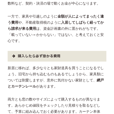
数料など、契約・決済の場で動くお金が中心になります。
一方で、家具や引越しのように
金額が人によってまったく違
う費用
や、不動産取得税のように
入居してしばらく経ってか
ら請求が来る費用
は、資金計画書の外に置かれがちです。
「載っていない＝かからない」ではない、と考えておくと安
心です。
購入したら必ず掛かる費用
新居に移れば、多少なりとも家財道具を買うことになるでし
ょう。旧宅から持ち込むものもあるでしょうから、家具類に
ついては割愛しますが、意外に気付かない家財として、
網戸
とカーテンレール
があります。
両方とも窓の数やサイズによって購入するものが異なりま
す。あらかじめ値段をチェックしたり見積りを取るなどし
て、予算に組み込んでおく必要があります。カーテン本体