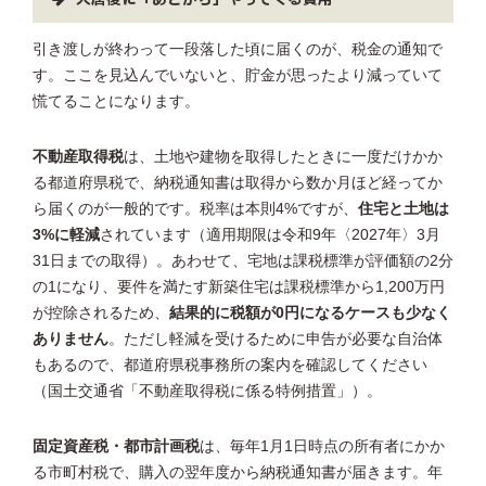
引き渡しが終わって一段落した頃に届くのが、税金の通知で
す。ここを見込んでいないと、貯金が思ったより減っていて
慌てることになります。
不動産取得税
は、土地や建物を取得したときに一度だけかか
る都道府県税で、納税通知書は取得から数か月ほど経ってか
ら届くのが一般的です。税率は本則4%ですが、
住宅と土地は
3%に軽減
されています（適用期限は令和9年〈2027年〉3月
31日までの取得）。あわせて、宅地は課税標準が評価額の2分
の1になり、要件を満たす新築住宅は課税標準から1,200万円
が控除されるため、
結果的に税額が0円になるケースも少なく
ありません
。ただし軽減を受けるために申告が必要な自治体
もあるので、都道府県税事務所の案内を確認してください
（国土交通省「不動産取得税に係る特例措置」）。
固定資産税・都市計画税
は、毎年1月1日時点の所有者にかか
る市町村税で、購入の翌年度から納税通知書が届きます。年