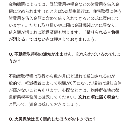
金融機関によっては、登記費用や税金などの諸費用を借入金
額に含められます（たとえばSBI新生銀行は、住宅取得に伴う
諸費用を借入金額に含めて借り入れできると公式に案内して
います）。ただし取り扱いや上限は金融機関ごとに異なり、
借入額が増えれば総返済額も増えます。
「借りられる＝負担
が消える」ではない
点は押さえておきましょう。
Q. 不動産取得税の通知が来ません。忘れられているのでしょ
うか？
不動産取得税は取得から数か月ほど遅れて通知されるのが一
般的で、軽減措置によって税額が0円になった場合は通知自体
が届かないこともあります。心配なときは、物件所在地の都
道府県税事務所に確認してください。
忘れた頃に届く税金
だ
と思って、資金は残しておきましょう。
Q. 火災保険は長く契約したほうがおトクでは？