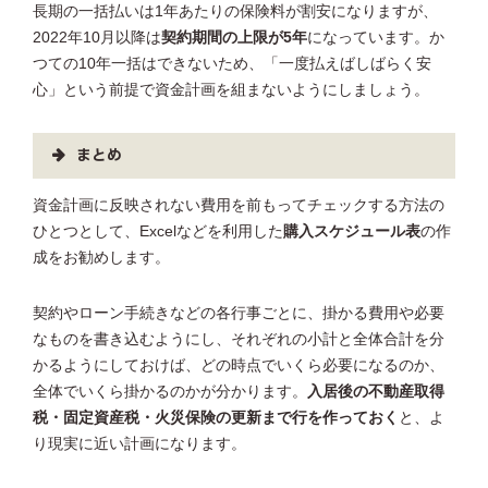
長期の一括払いは1年あたりの保険料が割安になりますが、
2022年10月以降は
契約期間の上限が5年
になっています。か
つての10年一括はできないため、「一度払えばしばらく安
心」という前提で資金計画を組まないようにしましょう。
まとめ
資金計画に反映されない費用を前もってチェックする方法の
ひとつとして、Excelなどを利用した
購入スケジュール表
の作
成をお勧めします。
契約やローン手続きなどの各行事ごとに、掛かる費用や必要
なものを書き込むようにし、それぞれの小計と全体合計を分
かるようにしておけば、どの時点でいくら必要になるのか、
全体でいくら掛かるのかが分かります。
入居後の不動産取得
税・固定資産税・火災保険の更新まで行を作っておく
と、よ
り現実に近い計画になります。