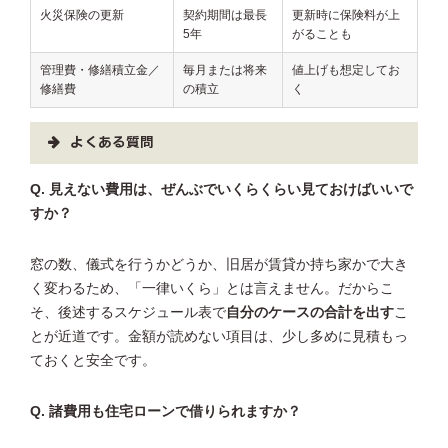
火災保険の更新
契約期間は最長
更新時に保険料が上
5年
がることも
管理費・修繕積立金／
毎月または将来
値上げも想定してお
修繕費
の積立
く
よくある質問
Q. 見えない費用は、ぜんぶでいくらくらい見ておけばいいで
すか？
窓の数、儀式を行うかどうか、旧居が賃貸か持ち家かで大き
く変わるため、「一律いくら」とは言えません。だからこ
そ、後述するスケジュール表で
自分のケースの合計を出す
こ
とが近道です。金額が読めない項目は、少し多めに見積もっ
ておくと安全です。
Q. 諸費用も住宅ローンで借りられますか？