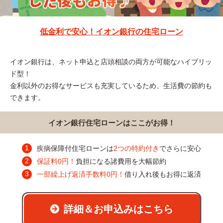
低金利で安心！イオン銀行の住宅ローン
イオン銀行は、ネット申込と店頭相談の両方が可能なハイブリッ
ド型！
金利以外のお得なサービスも充実しているため、生活費の節約も
できます。
イオン銀行住宅ローンはここがお得！
疾病保障付住宅ローンは
2つの特約付き
でさらに安心
保証料0円！
負担になる諸費用を大幅節約
一部繰上げ返済手数料0円！
借り入れ後もお得に返済
詳細＆お申込みはこちら