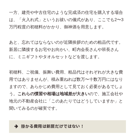
一方、建売や中古住宅のような完成済の住宅を購入する場合
は、「火入れ式」というお祓いの儀式があり、ここでも2〜3
万円程度の初穂料がかかり、御神酒を用意します。
あと、忘れてはならないのが近隣挨拶のための粗品代です。
新居に隣接するお宅やお向かい、町内会長さんや班長さん
に、ミニギフトやタオルセットなどを渡します。
初穂料、ご祝儀、振舞い費用、粗品代はそれぞれが大きな費
用ではありませんが、積み重ねれば数万〜十数万円にはなり
ますので、あらかじめ費用として見ておく必要があるでしょ
う。
これらの慣習や相場は地域差が大きい
ので、施工会社や
地元の不動産会社に「このあたりではどうしていますか」と
聞いてみるのが確実です。
掛かる費用は新居だけではない！