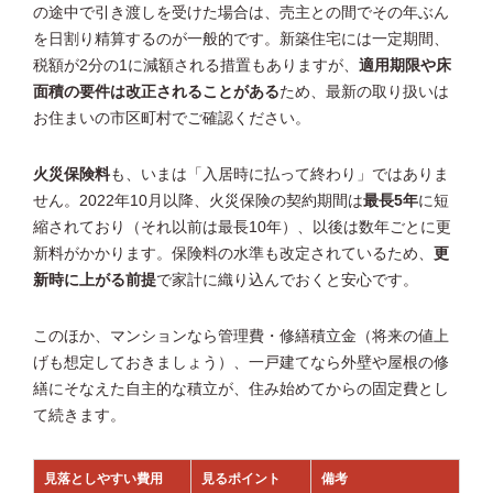
の途中で引き渡しを受けた場合は、売主との間でその年ぶん
を日割り精算するのが一般的です。新築住宅には一定期間、
税額が2分の1に減額される措置もありますが、
適用期限や床
面積の要件は改正されることがある
ため、最新の取り扱いは
お住まいの市区町村でご確認ください。
火災保険料
も、いまは「入居時に払って終わり」ではありま
せん。2022年10月以降、火災保険の契約期間は
最長5年
に短
縮されており（それ以前は最長10年）、以後は数年ごとに更
新料がかかります。保険料の水準も改定されているため、
更
新時に上がる前提
で家計に織り込んでおくと安心です。
このほか、マンションなら管理費・修繕積立金（将来の値上
げも想定しておきましょう）、一戸建てなら外壁や屋根の修
繕にそなえた自主的な積立が、住み始めてからの固定費とし
て続きます。
見落としやすい費用
見るポイント
備考