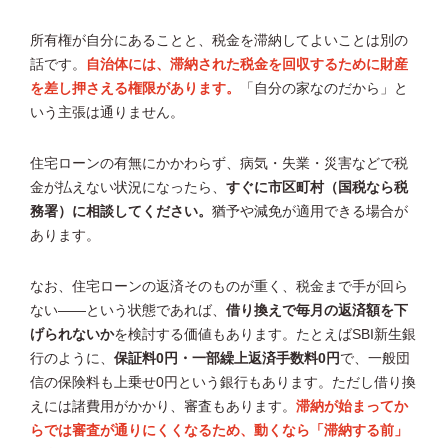
所有権が自分にあることと、税金を滞納してよいことは別の
話です。
自治体には、滞納された税金を回収するために財産
を差し押さえる権限があります。
「自分の家なのだから」と
いう主張は通りません。
住宅ローンの有無にかかわらず、病気・失業・災害などで税
金が払えない状況になったら、
すぐに市区町村（国税なら税
務署）に相談してください。
猶予や減免が適用できる場合が
あります。
なお、住宅ローンの返済そのものが重く、税金まで手が回ら
ない——という状態であれば、
借り換えで毎月の返済額を下
げられないか
を検討する価値もあります。たとえばSBI新生銀
行のように、
保証料0円・一部繰上返済手数料0円
で、一般団
信の保険料も上乗せ0円という銀行もあります。ただし借り換
えには諸費用がかかり、審査もあります。
滞納が始まってか
らでは審査が通りにくくなるため、動くなら「滞納する前」