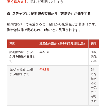
速く進みます
。流れを整理しましょう。
ステップ1：納期限の翌日から「延滞金」が発生する
納期限を1日でも過ぎると、翌日から延滞金が加算されます。
割合は法律で定められ、1年ごとに見直されます
。
期間
延滞金の割合（2026年1月1日以後）
備考
納期限の翌日から
1
年2.8％
比較
か月を経過する日
ま
的低
で
い率
1か月を経過した日
年9.1％
1か
から納付日まで
月を
過ぎ
ると
一気
に上
がり
ます