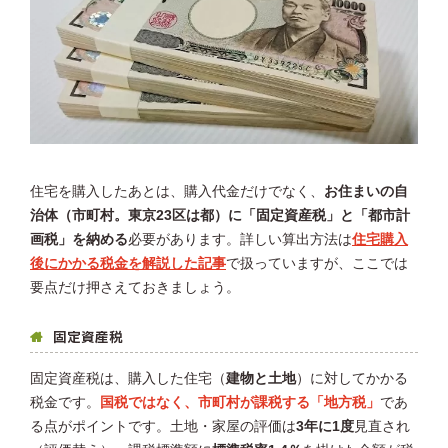
住宅を購入したあとは、購入代金だけでなく、
お住まいの自
治体（市町村。東京23区は都）に「固定資産税」と「都市計
画税」を納める
必要があります。詳しい算出方法は
住宅購入
後にかかる税金を解説した記事
で扱っていますが、ここでは
要点だけ押さえておきましょう。
固定資産税
固定資産税は、購入した住宅（
建物と土地
）に対してかかる
税金です。
国税ではなく、市町村が課税する「地方税」
であ
る点がポイントです。土地・家屋の評価は
3年に1度
見直され