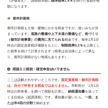
（評価替え）、課税標準額に
標準税率1.4％
を掛けた金額が税
額になります。
都市計画税
都市計画税も土地・建物にかかる税金ですが、使いみちが決
まっています。
道路の整備や上下水道の整備など、街づくり
（都市計画事業）の費用に充てられる
税金です。毎年1月1日
時点の固定資産税評価額をもとに、
制限税率0.3％
を上限とし
た税率を掛けて計算されます（税率は自治体によって異な
り、都市計画税がない地域もあります）。
用語ミニ解説：確定申告はいりません
ここは誤解されやすいところです。
固定資産税・都市計画税
は、自分で申告する税金ではありません。
市町村が「1月1日
時点の所有者」を調べて税額を計算し、
納税通知書
を送って
くる仕組み（賦課課税）です。通知書が届いたら、
一括、ま
たは年4回の分割
で納めます。