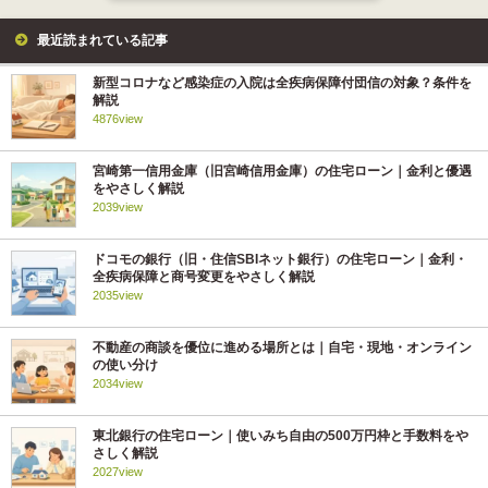
最近読まれている記事
新型コロナなど感染症の入院は全疾病保障付団信の対象？条件を
解説
4876view
宮崎第一信用金庫（旧宮崎信用金庫）の住宅ローン｜金利と優遇
をやさしく解説
2039view
ドコモの銀行（旧・住信SBIネット銀行）の住宅ローン｜金利・
全疾病保障と商号変更をやさしく解説
2035view
不動産の商談を優位に進める場所とは｜自宅・現地・オンライン
の使い分け
2034view
東北銀行の住宅ローン｜使いみち自由の500万円枠と手数料をや
さしく解説
2027view