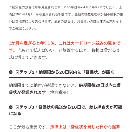
※延滞金の割合は毎年見直されます（2025年は年2.4％／年8.7％でした）。上
表は2026年1月1日から適用される割合です。金額の端数処理や少額不徴収の扱
いは自治体により異なります。最新の割合は、お住まいの自治体の公式サイト
でご確認ください。
1か月を過ぎると年9.1％。これはカードローン並みの重さで
す。
「あとで払えばいい」と放置するほど、負担は雪だるま
式に増えていきます。
ステップ2：納期限から20日以内に「督促状」が届く
納期限までに納付が確認できないと、
納期限後20日以内に督
促状が発送されます
（地方税法）。
ステップ3：督促状の発送から10日で、差し押さえが可能
になる
ここが最も重要です。
法律上は「督促状を発した日から起算