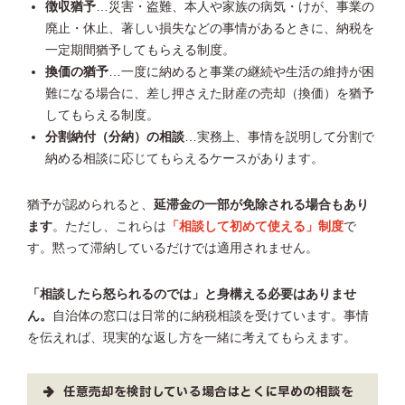
徴収猶予
…災害・盗難、本人や家族の病気・けが、事業の
廃止・休止、著しい損失などの事情があるときに、納税を
一定期間猶予してもらえる制度。
換価の猶予
…一度に納めると事業の継続や生活の維持が困
難になる場合に、差し押さえた財産の売却（換価）を猶予
してもらえる制度。
分割納付（分納）の相談
…実務上、事情を説明して分割で
納める相談に応じてもらえるケースがあります。
猶予が認められると、
延滞金の一部が免除される場合もあり
ます
。ただし、これらは
「相談して初めて使える」制度
で
す。黙って滞納しているだけでは適用されません。
「相談したら怒られるのでは」と身構える必要はありませ
ん。
自治体の窓口は日常的に納税相談を受けています。事情
を伝えれば、現実的な返し方を一緒に考えてもらえます。
任意売却を検討している場合はとくに早めの相談を