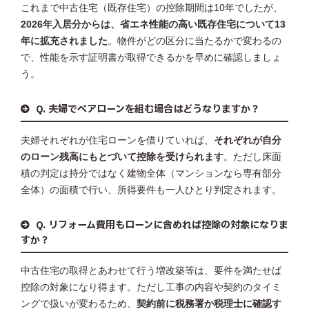
これまで中古住宅（既存住宅）の控除期間は10年でしたが、
2026年入居分からは、省エネ性能の高い既存住宅について13
年に拡充されました
。物件がどの区分に当たるかで変わるの
で、性能を示す証明書が取得できるかを早めに確認しましょ
う。
Q. 夫婦でペアローンを組む場合はどうなりますか？
夫婦それぞれが住宅ローンを借りていれば、
それぞれが自分
のローン残高にもとづいて控除を受けられます
。ただし床面
積の判定は持分ではなく建物全体（マンションなら専有部分
全体）の面積で行い、所得要件も一人ひとり判定されます。
Q. リフォーム費用もローンに含めれば控除の対象になりま
すか？
中古住宅の取得とあわせて行う増改築等は、要件を満たせば
控除の対象になり得ます。ただし工事の内容や契約のタイミ
ングで扱いが変わるため、
契約前に税務署か税理士に確認す