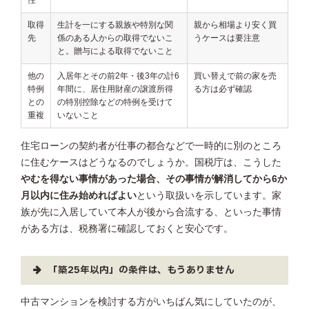
取得
生計を一にする親族や特別な関
親から相場より安く買
先
係のある人からの取得でないこ
うケースは要注意
と。贈与による取得でないこと
他の
入居年とその前2年・後3年の計6
買い替えで前の家を売
特例
年間に、居住用財産の譲渡所得
る方は必ず確認
との
の特別控除などの特例を受けて
重複
いないこと
住宅ローンの契約者が仕事の都合などで一時的に別のところ
に住むケースはどうなるのでしょうか。国税庁は、こうした
やむを得ない事情があった場合、その事情が解消してから6か
月以内に住み始めればよい
という取扱いを示しています。家
族が先に入居していて本人が後から合流する、といった事情
がある方は、税務署に確認しておくと安心です。
「築25年以内」の条件は、もうありません
中古マンションを検討する方がいちばん気にしていたのが、