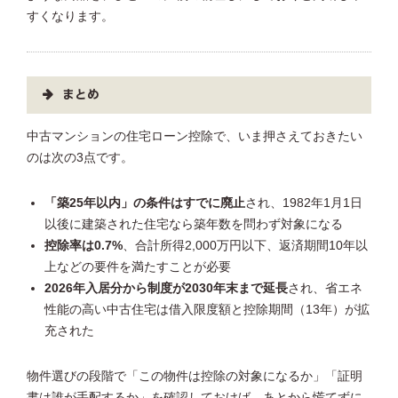
すくなります。
まとめ
中古マンションの住宅ローン控除で、いま押さえておきたい
のは次の3点です。
「築25年以内」の条件はすでに廃止
され、1982年1月1日
以後に建築された住宅なら築年数を問わず対象になる
控除率は0.7%
、合計所得2,000万円以下、返済期間10年以
上などの要件を満たすことが必要
2026年入居分から制度が2030年末まで延長
され、省エネ
性能の高い中古住宅は借入限度額と控除期間（13年）が拡
充された
物件選びの段階で「この物件は控除の対象になるか」「証明
書は誰が手配するか」を確認しておけば、あとから慌てずに