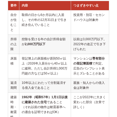
要件
内容
つまずきやすい点
自分
取得の日から6か月以内に入居
投資用・別荘・セカン
が住
し、その年の12月31日まで引き
ドハウスは対象外
むこ
続き住んでいること
と
所得
控除を受ける年の合計所得金額
以前は3,000万円以下。
の上
が
2,000万円以下
2022年の改正で引き下
限
げられた
床面
登記簿上の床面積が原則50㎡以
マンションは
専有部分
積
上（2026年入居分から40㎡以上
の登記簿面積
で判定。
に緩和。ただし合計所得1,000万
広告のパンフレット表
円超の方などは50㎡以上）
示とズレることがある
返済
10年以上にわたって分割返済す
親族・知人からの借入
期間
る借入金であること
金は対象外
建築
1982年（昭和57年）1月1日以後
ここが2022年に大きく
時
に建築された住宅
であること
変わった部分（次章で
期・
（それ以前の物件は耐震基準へ
詳しく）
耐震
の適合を証明できればOK）
性