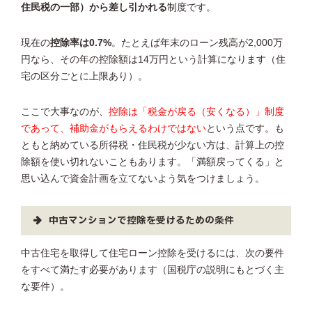
住民税の一部）から差し引かれる
制度です。
現在の
控除率は0.7%
。たとえば年末のローン残高が2,000万
円なら、その年の控除額は14万円という計算になります（住
宅の区分ごとに上限あり）。
ここで大事なのが、
控除は「税金が戻る（安くなる）」制度
であって、補助金がもらえるわけではない
という点です。も
ともと納めている所得税・住民税が少ない方は、計算上の控
除額を使い切れないこともあります。「満額戻ってくる」と
思い込んで資金計画を立てないよう気をつけましょう。
中古マンションで控除を受けるための条件
中古住宅を取得して住宅ローン控除を受けるには、次の要件
をすべて満たす必要があります（国税庁の説明にもとづく主
な要件）。