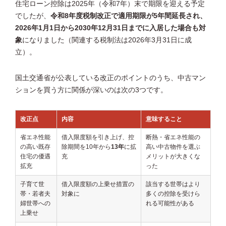
住宅ローン控除は2025年（令和7年）末で期限を迎える予定
でしたが、
令和8年度税制改正で適用期限が5年間延長され、
2026年1月1日から2030年12月31日までに入居した場合も対
象
になりました（関連する税制法は2026年3月31日に成
立）。
国土交通省が公表している改正のポイントのうち、中古マン
ションを買う方に関係が深いのは次の3つです。
改正点
内容
意味すること
省エネ性能
借入限度額を引き上げ、控
断熱・省エネ性能の
の高い既存
除期間を10年から
13年
に拡
高い中古物件を選ぶ
住宅の優遇
充
メリットが大きくな
拡充
った
子育て世
借入限度額の上乗せ措置の
該当する世帯はより
帯・若者夫
対象に
多くの控除を受けら
婦世帯への
れる可能性がある
上乗せ