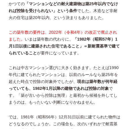
かつての
「マンションなどの耐火建築物は築25年以内でなけ
れば控除を受けられない」という条件
でした。木造など非耐
火の住宅は築20年以内、という決まりもありました。
この築年数の要件は、2022年（令和4年）の改正で廃止され
ました。
いまは築年数の代わりに、
「1982年（昭和57年）1
月1日以後に建築された住宅であること」＝新耐震基準で建て
られていること
が要件になっています。
これは中古マンション選びに大きく効きます。たとえば1990
年代に建てられたマンションは、以前のルールなら築25年を
超えた時点で控除の対象外でしたが、
現在は築年数が何年経
っていても、1982年1月以降の建物であれば控除の対象
で
す。「築が古いから控除は無理」と最初から候補を外してし
まうのは、もったいない判断になりかねません。
では、1981年（昭和56年）12月31日以前に建てられた物件は
どうなるのでしょうか。この場合も、次のいずれかで耐震基