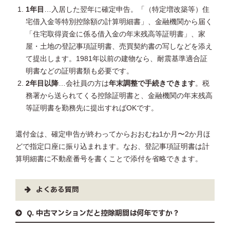
1年目
…入居した翌年に確定申告。「（特定増改築等）住
宅借入金等特別控除額の計算明細書」、金融機関から届く
「住宅取得資金に係る借入金の年末残高等証明書」、家
屋・土地の登記事項証明書、売買契約書の写しなどを添え
て提出します。1981年以前の建物なら、耐震基準適合証
明書などの証明書類も必要です。
2年目以降
…会社員の方は
年末調整で手続きできます
。税
務署から送られてくる控除証明書と、金融機関の年末残高
等証明書を勤務先に提出すればOKです。
還付金は、確定申告が終わってからおおむね1か月〜2か月ほ
どで指定口座に振り込まれます。なお、登記事項証明書は計
算明細書に不動産番号を書くことで添付を省略できます。
よくある質問
Q. 中古マンションだと控除期間は何年ですか？