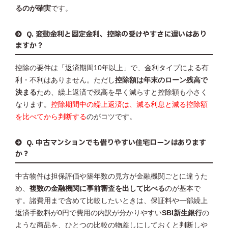
るのが確実
です。
Q. 変動金利と固定金利、控除の受けやすさに違いはあり
ますか？
控除の要件は「返済期間10年以上」で、金利タイプによる有
利・不利はありません。ただし
控除額は年末のローン残高で
決まる
ため、繰上返済で残高を早く減らすと控除額も小さく
なります。
控除期間中の繰上返済は、減る利息と減る控除額
を比べてから判断する
のがコツです。
Q. 中古マンションでも借りやすい住宅ローンはあります
か？
中古物件は担保評価や築年数の見方が金融機関ごとに違うた
め、
複数の金融機関に事前審査を出して比べる
のが基本で
す。諸費用まで含めて比較したいときは、保証料や一部繰上
返済手数料が0円で費用の内訳が分かりやすい
SBI新生銀行
の
ような商品を、ひとつの比較の物差しにしておくと判断しや