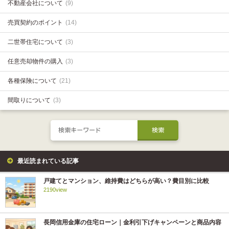
不動産会社について
(9)
売買契約のポイント
(14)
二世帯住宅について
(3)
任意売却物件の購入
(3)
各種保険について
(21)
間取りについて
(3)
最近読まれている記事
戸建てとマンション、維持費はどちらが高い？費目別に比較
2190view
長岡信用金庫の住宅ローン｜金利引下げキャンペーンと商品内容