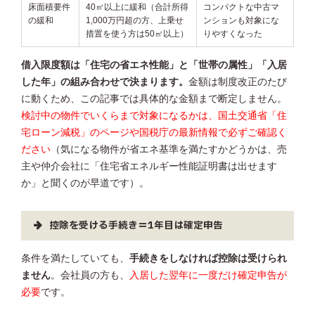
床面積要件
40㎡以上に緩和（合計所得
コンパクトな中古マ
の緩和
1,000万円超の方、上乗せ
ンションも対象にな
措置を使う方は50㎡以上）
りやすくなった
借入限度額は「住宅の省エネ性能」と「世帯の属性」「入居
した年」の組み合わせで決まります。
金額は制度改正のたび
に動くため、この記事では具体的な金額まで断定しません。
検討中の物件でいくらまで対象になるかは、国土交通省「住
宅ローン減税」のページや国税庁の最新情報で必ずご確認く
ださい
（気になる物件が省エネ基準を満たすかどうかは、売
主や仲介会社に「住宅省エネルギー性能証明書は出せます
か」と聞くのが早道です）。
控除を受ける手続き＝1年目は確定申告
条件を満たしていても、
手続きをしなければ控除は受けられ
ません
。会社員の方も、
入居した翌年に一度だけ確定申告が
必要
です。