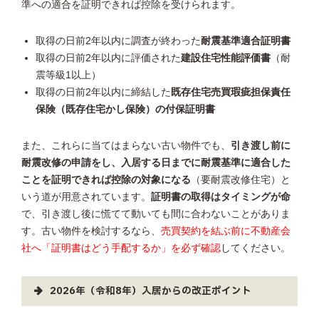
準への適合を証明できれば控除を受けられます。
取得の日前2年以内に調査が終わった
耐震基準適合証明書
取得の日前2年以内に評価された
建設住宅性能評価書
（耐
震等級1以上）
取得の日前2年以内に締結した
既存住宅売買瑕疵担保責任
保険（既存住宅かし保険）の付保証明書
また、これらに当てはまらない古い物件でも、
引き渡し前に
耐震改修の申請をし、入居する日までに耐震基準に適合した
ことを証明できれば控除の対象になる
（要耐震改修住宅）と
いう道が用意されています。
証明書の取得はタイミングが命
で、引き渡し後に慌てて動いても間に合わないことがありま
す。古い物件を検討するなら、
売買契約を結ぶ前に不動産会
社へ「証明書はどう手配するか」を必ず確認
してください。
2026年（令和8年）入居からの改正ポイント