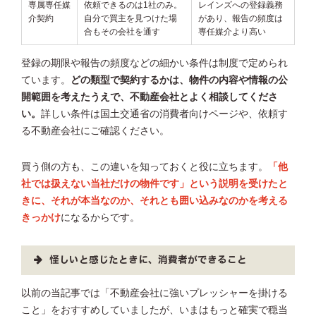
専属専任媒
依頼できるのは1社のみ。
レインズへの登録義務
介契約
自分で買主を見つけた場
があり、報告の頻度は
合もその会社を通す
専任媒介より高い
登録の期限や報告の頻度などの細かい条件は制度で定められ
ています。
どの類型で契約するかは、物件の内容や情報の公
開範囲を考えたうえで、不動産会社とよく相談してくださ
い。
詳しい条件は国土交通省の消費者向けページや、依頼す
る不動産会社にご確認ください。
買う側の方も、この違いを知っておくと役に立ちます。
「他
社では扱えない当社だけの物件です」という説明を受けたと
きに、それが本当なのか、それとも囲い込みなのかを考える
きっかけ
になるからです。
怪しいと感じたときに、消費者ができること
以前の当記事では「不動産会社に強いプレッシャーを掛ける
こと」をおすすめしていましたが、いまはもっと確実で穏当