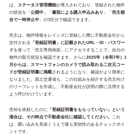
は、
ステータス管理機能
が導入されており、登録された物件
の状況を「
公開中
」「
書面による購入申込みあり
」「
売主都
合で一時停止中
」の3区分で確認できます。
売主は、物件情報をレインズに登録した際に不動産会社から
交付される
「登録証明書」に記載されたURL・ID・パスワー
ド
を使って「売主専用画面」にアクセスすることで、自分の
物件の取引状況を確認できます。さらに
2025年（令和7年）1
月からは、スマートフォンのカメラで読み取れる二次元コー
ドが登録証明書に掲載
されるようになり、確認がより簡単に
なりました。国土交通省も、この仕組みを紹介する売主向け
のリーフレットを作成し、不動産会社が説明の際に活用する
よう呼びかけています。
売却を依頼したのに
「登録証明書をもらっていない」という
場合は、その時点で不動産会社に確認してください。
これ
は、囲い込みを見抜くうえで最も実効性のあるチェックポイ
ントです。