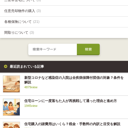
二世帯住宅について
(3)
任意売却物件の購入
(3)
各種保険について
(21)
間取りについて
(3)
最近読まれている記事
新型コロナなど感染症の入院は全疾病保障付団信の対象？条件を
解説
4879view
住宅ローンに一度落ちた人が再挑戦して通った理由と進め方
1945view
住宅購入の諸費用はいくら？税金・手数料の内訳と目安を解説