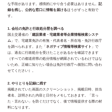
な手段があります。感情的にやり合う必要はありません。
記
録を残し、公的な窓口に情報を届ける
ほうがずっと有効で
す。
1. 会社の免許と行政処分歴を調べる
国土交通省の「
建設業者・宅建業者等企業情報検索システ
ム
」で、宅建業免許の有無・代表者名・所在地・免許行政庁
を調べられます。また「
ネガティブ情報等検索サイト
」で
は、過去に行政処分を受けたことがあるかを確認できます
（すべての都道府県の処分情報が網羅されているわけではな
いため、正確に知りたい場合は免許行政庁へ個別に問い合わ
せてください）。
2. やりとりを記録に残す
掲載されていた画面のスクリーンショット、掲載日時、担当
者名、説明された内容と日付をメモしておきます。「言っ
た・言わない」を防ぐだけでなく、後で情報提供する際の材
料になります。