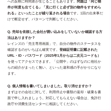
への反映に時間差が生じることもあります。
問題は「同じ物
件が何度も出てくる」「見に行くと必ず別の物件をすすめら
れる」といったことが繰り返される場合
です。1回の出来事だ
けで断定せず、パターンで判断してください。
Q. 売却を依頼した会社が囲い込みをしていないか確認する方
法はありますか？
レインズの「売主専用画面」で、自分の物件のステータスを
確認するのがいちばん確実です。
登録証明書に記載された
URL・ID・パスワード（2025年1月からは二次元コードも）
を使ってアクセスできます。「公開中」のはずなのに他社か
らの紹介がまったく無い、といった違和感の手がかりになり
ます。
Q. 個人情報を書いてしまいました。取り消せますか？
まずはその会社に対して、利用停止や書類の返却・破棄を書
面で申し入れましょう。対応してもらえない場合は、免許行
政庁や消費生活センターに相談してください。