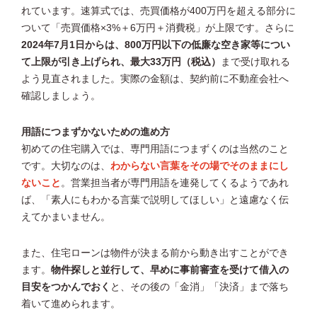
れています。速算式では、売買価格が400万円を超える部分に
ついて「売買価格×3%＋6万円＋消費税」が上限です。さらに
2024年7月1日からは、800万円以下の低廉な空き家等につい
て上限が引き上げられ、最大33万円（税込）
まで受け取れる
よう見直されました。実際の金額は、契約前に不動産会社へ
確認しましょう。
用語につまずかないための進め方
初めての住宅購入では、専門用語につまずくのは当然のこと
です。大切なのは、
わからない言葉をその場でそのままにし
ないこと
。営業担当者が専門用語を連発してくるようであれ
ば、「素人にもわかる言葉で説明してほしい」と遠慮なく伝
えてかまいません。
また、住宅ローンは物件が決まる前から動き出すことができ
ます。
物件探しと並行して、早めに事前審査を受けて借入の
目安をつかんでおく
と、その後の「金消」「決済」まで落ち
着いて進められます。