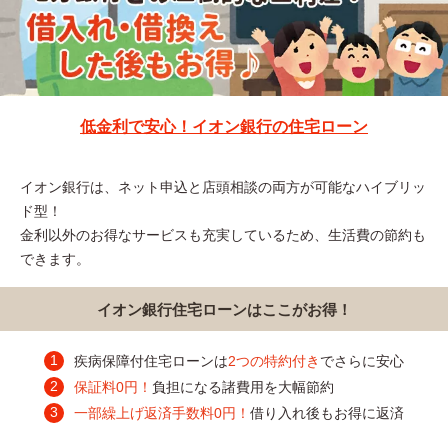
低金利で安心！イオン銀行の住宅ローン
イオン銀行は、ネット申込と店頭相談の両方が可能なハイブリッ
ド型！
金利以外のお得なサービスも充実しているため、生活費の節約も
できます。
イオン銀行住宅ローンはここがお得！
疾病保障付住宅ローンは
2つの特約付き
でさらに安心
保証料0円！
負担になる諸費用を大幅節約
一部繰上げ返済手数料0円！
借り入れ後もお得に返済