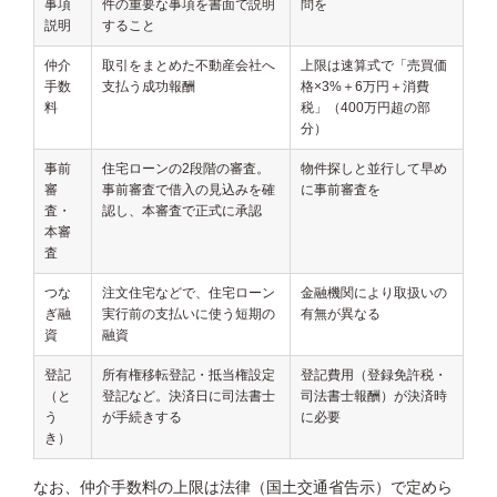
事項
件の重要な事項を書面で説明
問を
説明
すること
仲介
取引をまとめた不動産会社へ
上限は速算式で「売買価
手数
支払う成功報酬
格×3%＋6万円＋消費
料
税」（400万円超の部
分）
事前
住宅ローンの2段階の審査。
物件探しと並行して早め
審
事前審査で借入の見込みを確
に事前審査を
査・
認し、本審査で正式に承認
本審
査
つな
注文住宅などで、住宅ローン
金融機関により取扱いの
ぎ融
実行前の支払いに使う短期の
有無が異なる
資
融資
登記
所有権移転登記・抵当権設定
登記費用（登録免許税・
（と
登記など。決済日に司法書士
司法書士報酬）が決済時
う
が手続きする
に必要
き）
なお、仲介手数料の上限は法律（国土交通省告示）で定めら