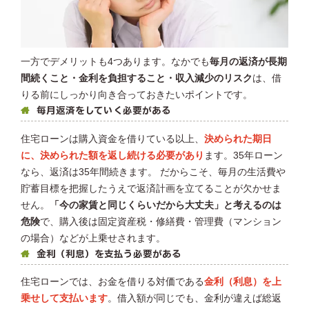
一方でデメリットも4つあります。なかでも
毎月の返済が長期
間続くこと・金利を負担すること・収入減少のリスク
は、借
りる前にしっかり向き合っておきたいポイントです。
毎月返済をしていく必要がある
住宅ローンは購入資金を借りている以上、
決められた期日
に、決められた額を返し続ける必要があり
ます。35年ローン
なら、返済は35年間続きます。 だからこそ、毎月の生活費や
貯蓄目標を把握したうえで返済計画を立てることが欠かせま
せん。
「今の家賃と同じくらいだから大丈夫」と考えるのは
危険
で、購入後は固定資産税・修繕費・管理費（マンション
の場合）などが上乗せされます。
金利（利息）を支払う必要がある
住宅ローンでは、お金を借りる対価である
金利（利息）を上
乗せして支払います
。借入額が同じでも、金利が違えば総返