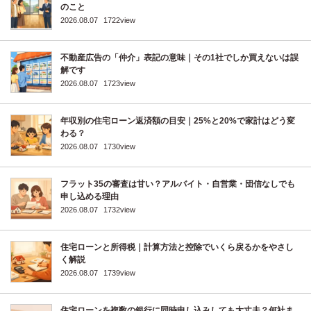
のこと
2026.08.07
1722view
不動産広告の「仲介」表記の意味｜その1社でしか買えないは誤
解です
2026.08.07
1723view
年収別の住宅ローン返済額の目安｜25%と20%で家計はどう変
わる？
2026.08.07
1730view
フラット35の審査は甘い？アルバイト・自営業・団信なしでも
申し込める理由
2026.08.07
1732view
住宅ローンと所得税｜計算方法と控除でいくら戻るかをやさし
く解説
2026.08.07
1739view
住宅ローンを複数の銀行に同時申し込みしても大丈夫？何社ま