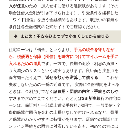
入が任意
のため、加入せずに借りる選択肢があります（その
場合は借入金利が引き下げられます）。引受条件を緩和した
「ワイド団信」を扱う金融機関もあります。取扱いの有無や
条件は各金融機関の公式サイトでご確認ください。
まとめ：不安をひとつずつ小さくしてから借りる
住宅ローンは「借金」というより、
手元の現金を守りなが
ら、税優遇と保障（団信）を味方につけてマイホームを手に
入れるための道具
です。一方で、長期の返済・利息の負担・
収入減少のリスクという現実もあります。良い面と注意点を
両方知ったうえで、
返せる額から逆算して借りる
——これが
失敗しないための一番の近道です。 実際に金融機関を比べる
ときは、金利だけでなく
諸費用・団信の内容・手続きのしや
すさ
まで含めて見てください。たとえば
SBI新生銀行
の住宅ロ
ーンは、保証料と一部繰上返済手数料が0円で、一般団信・全
疾病保障付団信を金利の上乗せなしで付けられるなど、費用
と保障のわかりやすさに特徴があります。店舗での相談とオ
ンライン手続きの両方に対応している点も、初めての方には