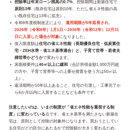
控除率は年末ローン残高の0.7%
、控除期間は新築住宅で
原則13年
（既存住宅は原則10年、ただし省エネ性能の高
い既存住宅は13年に拡充）。
令和8年度税制改正により、
適用期限が5年延長され、
2026年（令和8年）1月1日～2030年（令和12年）12月31
日に入居した場合が対象
になりました。
借入限度額は
住宅の省エネ性能（長期優良住宅・低炭素住
宅・ZEH水準・省エネ基準適合）と、子育て世帯・若者夫
婦世帯かどうか
で変わります。
床面積要件は
40㎡以上に緩和
（合計所得金額1,000万円超
の方や、子育て世帯等への上乗せ措置を使う方は50㎡以
上）。
返済期間が10年以上あること、住宅の引渡し・工事完了か
ら6か月以内に入居することなども条件です。
注意したいのは、いまの制度が「省エネ性能を重視する制
度」に変わっている
点です。省エネ基準を満たさない新築住
宅は、原則として控除の対象外になります。買おうとしてい
る住宅がどの区分にあたるかで控除額が大きく変わるため、