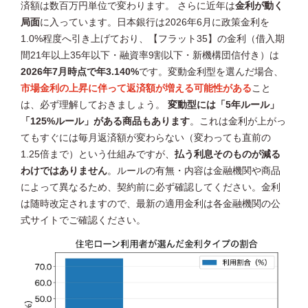
済額は数百万円単位で変わります。 さらに近年は
金利が動く
局面
に入っています。日本銀行は2026年6月に政策金利を
1.0%程度へ引き上げており、【フラット35】の金利（借入期
間21年以上35年以下・融資率9割以下・新機構団信付き）は
2026年7月時点で年3.140%
です。変動金利型を選んだ場合、
市場金利の上昇に伴って返済額が増える可能性がある
こと
は、必ず理解しておきましょう。
変動型には「5年ルール」
「125%ルール」がある商品もあります
。これは金利が上がっ
てもすぐには毎月返済額が変わらない（変わっても直前の
1.25倍まで）という仕組みですが、
払う利息そのものが減る
わけではありません
。ルールの有無・内容は金融機関や商品
によって異なるため、契約前に必ず確認してください。金利
は随時改定されますので、最新の適用金利は各金融機関の公
式サイトでご確認ください。