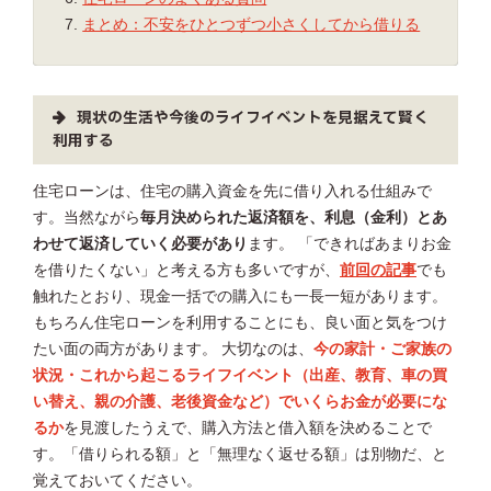
まとめ：不安をひとつずつ小さくしてから借りる
現状の生活や今後のライフイベントを見据えて賢く
利用する
住宅ローンは、住宅の購入資金を先に借り入れる仕組みで
す。当然ながら
毎月決められた返済額を、利息（金利）とあ
わせて返済していく必要があり
ます。 「できればあまりお金
を借りたくない」と考える方も多いですが、
前回の記事
でも
触れたとおり、現金一括での購入にも一長一短があります。
もちろん住宅ローンを利用することにも、良い面と気をつけ
たい面の両方があります。 大切なのは、
今の家計・ご家族の
状況・これから起こるライフイベント（出産、教育、車の買
い替え、親の介護、老後資金など）でいくらお金が必要にな
るか
を見渡したうえで、購入方法と借入額を決めることで
す。「借りられる額」と「無理なく返せる額」は別物だ、と
覚えておいてください。