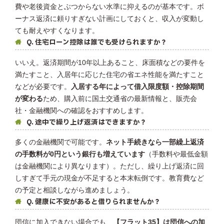
費や老後資金とぶつからない水準に抑えるのが基本です。ボ
ーナス返済に頼りすぎない計画にしておくと、収入が変動し
ても耐えやすくなります。
Q. 住宅ローン控除は誰でも受けられますか？
いいえ。返済期間が10年以上あること、床面積などの要件を
満たすこと、入居年に応じた住宅の省エネ性能を満たすこと
などが必要です。
入居する年によって借入限度額・控除期間
が変わる
ため、購入前に国土交通省の最新情報と、販売会
社・金融機関への確認をおすすめします。
Q. 途中で繰り上げ返済はできますか？
多くの金融機関で可能です。
ネット手続きなら一部繰上返済
の手数料が0円という銀行も増えています
（手数料や最低金額
は金融機関により異なります）。ただし、繰り上げ返済に回
しすぎて手元の現金が不足すると本末転倒です。教育費など
の予定と相談しながら進めましょう。
Q. 健康に不安があると借りられませんか？
団信に加入できない場合でも、
【フラット35】は団信への加