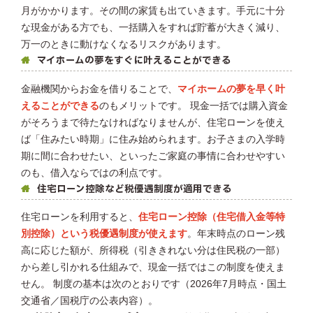
月がかかります。その間の家賃も出ていきます。手元に十分
な現金がある方でも、一括購入をすれば貯蓄が大きく減り、
万一のときに動けなくなるリスクがあります。
マイホームの夢をすぐに叶えることができる
金融機関からお金を借りることで、
マイホームの夢を早く叶
えることができる
のもメリットです。 現金一括では購入資金
がそろうまで待たなければなりませんが、住宅ローンを使え
ば「住みたい時期」に住み始められます。お子さまの入学時
期に間に合わせたい、といったご家庭の事情に合わせやすい
のも、借入ならではの利点です。
住宅ローン控除など税優遇制度が適用できる
住宅ローンを利用すると、
住宅ローン控除（住宅借入金等特
別控除）という税優遇制度が使えます
。年末時点のローン残
高に応じた額が、所得税（引ききれない分は住民税の一部）
から差し引かれる仕組みで、現金一括ではこの制度を使えま
せん。 制度の基本は次のとおりです（2026年7月時点・国土
交通省／国税庁の公表内容）。