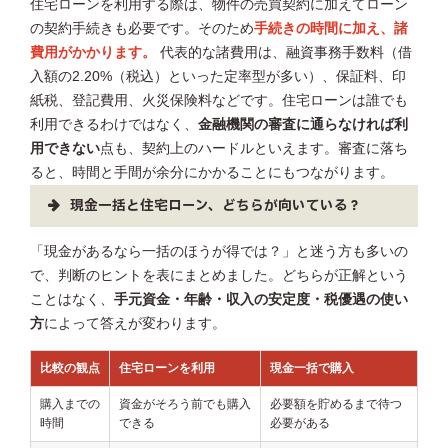
住宅ローンを利用する際は、物件の売買契約に加えてローン
の契約手続きも必要です。そのため
手続きの時間に加え、諸
費用がかかります。
代表的な諸費用は、融資事務手数料（借
入額の2.20%（税込）といった定率型が多い）、保証料、印
紙税、登記費用、火災保険料などです。住宅ローンは誰でも
利用できるわけではなく、
金融機関の審査に通らなければ利
用できない
点も、契約上のハードルといえます。審査に落ち
ると、時間と手間が余分にかかることにもつながります。
現金一括と住宅ローン、どちらが向いている？
「現金があるなら一括のほうが得では？」と迷う方も多いの
で、判断のヒントを表にまとめました。どちらが正解という
ことはなく、
手元資金・年齢・収入の安定度・税優遇の使い
方
によって答えが変わります。
比較の観点
住宅ローンを利用
現金一括で購入
購入までの
資金がそろう前でも購入
必要額を貯めるまで待つ
時間
できる
必要がある