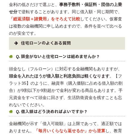
金利の低さだけで選ぶと、
事務手数料・保証料・団信の上乗
せ分
で逆転することがあります。同じ借入額・同じ期間で、
「総返済額＋諸費用」をそろえて比較
してください。仮審査
は複数の金融機関に申し込めますので、条件を並べて比べる
のが安全です。
住宅ローンのよくある質問
Q. 頭金がないと住宅ローンは組めませんか？
頭金なし（フルローン）に対応する金融機関もありますが、
頭金を入れたほうが借入額と利息負担は軽くなります
。【フ
ラット35】のように、融資率（購入価額に占める借入額の割
合）が9割以下か9割超かで金利が変わる商品もあります。手
元資金をすべて頭金に回さず、生活防衛資金を残すことも忘
れないでください。
Q. 借入額はどう決めればよいですか？
金融機関が示す「借入可能額」は上限であって、適正額では
ありません。
「毎月いくらなら返せるか」から逆算
し、教育