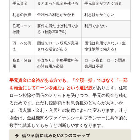
手元資金
まとまった現金を残せる
手元資金が大きく減る
利息の負担
金利分の利息がかかる
利息はかからない
住宅ローン
要件を満たせば利用でき
利用できない
控除
る（控除率0.7%）
万一への備
団信でローン残高が完済
団信は利用できない（生
え
される場合がある
命保険等で備える）
審査・諸費
審査あり。事務手数料等
ローン審査・ローン関連
用
の諸費用が必要
費用は不要
手元資金に余裕がある方でも、「全額一括」ではなく「一部
を頭金にしてローンを組む」という選択肢
があります。住宅
ローン控除や団信のメリットを受けつつ、手元の現金も残せ
るためです。ただし控除額と利息負担のどちらが大きいか
は、借入額・金利・入居年の制度によって変わります。迷う
場合は、金融機関やファイナンシャルプランナーに具体的な
数字で試算してもらうと判断しやすくなります。
借りる前に踏みたい3つのステップ