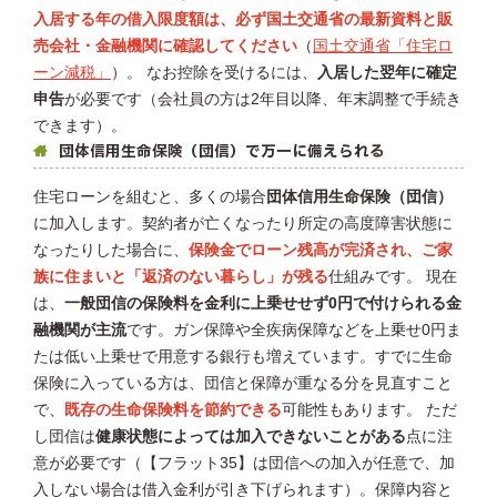
入居する年の借入限度額は、必ず国土交通省の最新資料と販
売会社・金融機関に確認してください
（
国土交通省「住宅ロ
ーン減税」
）。 なお控除を受けるには、
入居した翌年に確定
申告
が必要です（会社員の方は2年目以降、年末調整で手続き
できます）。
団体信用生命保険（団信）で万一に備えられる
住宅ローンを組むと、多くの場合
団体信用生命保険（団信）
に加入します。契約者が亡くなったり所定の高度障害状態に
なったりした場合に、
保険金でローン残高が完済され、ご家
族に住まいと「返済のない暮らし」が残る
仕組みです。 現在
は、
一般団信の保険料を金利に上乗せせず0円で付けられる金
融機関が主流
です。ガン保障や全疾病保障などを上乗せ0円ま
たは低い上乗せで用意する銀行も増えています。すでに生命
保険に入っている方は、団信と保障が重なる分を見直すこと
で、
既存の生命保険料を節約できる
可能性もあります。 ただ
し団信は
健康状態によっては加入できないことがある
点に注
意が必要です（【フラット35】は団信への加入が任意で、加
入しない場合は借入金利が引き下げられます）。保障内容と