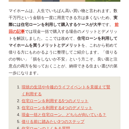
マイホームは、人生でいちばん高い買い物と言われます。数
千万円という金額を一度に用意できる方は多くないため、
実
際には住宅ローンを利用して購入するケースが大半
です。
前
回の記事
では現金一括で購入する場合のメリットとデメリッ
トを解説しました。ここでは改めて、
住宅ローンを利用して
マイホームを買うメリットとデメリット
を、これから初めて
借りる方にもわかるように整理してご紹介します。「借りる
のが怖い」「損をしないか不安」という方こそ、良い面と注
意点の両方を知っておくことが、納得できる住まい選びの第
一歩になります。
現状の生活や今後のライフイベントを見据えて賢
く利用する
住宅ローンを利用する5つのメリット
住宅ローンを利用する4つのデメリット
現金一括と住宅ローン、どちらが向いている？
借りる前に踏みたい3つのステップ
住宅ローンのよくある質問