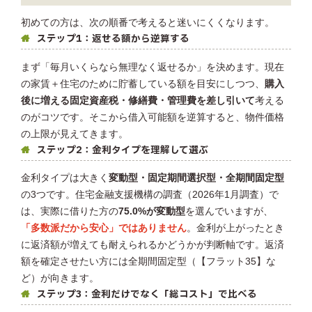
初めての方は、次の順番で考えると迷いにくくなります。
ステップ1：返せる額から逆算する
まず「毎月いくらなら無理なく返せるか」を決めます。現在
の家賃＋住宅のために貯蓄している額を目安にしつつ、
購入
後に増える固定資産税・修繕費・管理費を差し引いて
考える
のがコツです。そこから借入可能額を逆算すると、物件価格
の上限が見えてきます。
ステップ2：金利タイプを理解して選ぶ
金利タイプは大きく
変動型・固定期間選択型・全期間固定型
の3つです。住宅金融支援機構の調査（2026年1月調査）で
は、実際に借りた方の
75.0%が変動型
を選んでいますが、
「多数派だから安心」ではありません
。金利が上がったとき
に返済額が増えても耐えられるかどうかが判断軸です。返済
額を確定させたい方には全期間固定型（【フラット35】な
ど）が向きます。
ステップ3：金利だけでなく「総コスト」で比べる