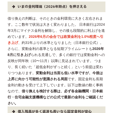
いまの金利環境（2026年時点）を押さえる
借り換えの判断は、そのときの金利環境に大きく左右されま
す。ここ数年で状況は大きく変わりました。 日本銀行は2024
年3月にマイナス金利を解除し、その後も段階的に利上げを進
めています。
2026年6月の会合では政策金利を1.0%程度へ引
き上げ
、約31年ぶりの水準となりました（日本銀行公式）。
さらに、変動金利の基準となる短期プライムレートも
2026年
8月に引き上げ
られる見通しで、多くの銀行では変動金利への
反映が同年秋（10〜11月）以降に見込まれています。 つま
り、長く続いた「超低金利がずっと続く」という前提は変わ
りつつあります。
変動金利は当面も低い水準ですが、今後は
上昇に向かう可能性が意識される局面
です。固定金利も長期
金利の動きを受けて上下しています。以下は数値の動く事柄
なので、
借り換えを検討する際は、必ず各金融機関・日本銀
行・住宅金融支援機構などの公式で最新の金利をご確認くだ
さい。
借入残高が多く返済も長いなら固定金利が安心