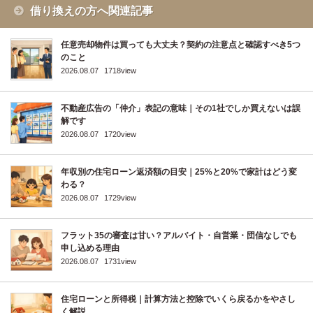
借り換えの方へ関連記事
任意売却物件は買っても大丈夫？契約の注意点と確認すべき5つ
のこと
2026.08.07
1718view
不動産広告の「仲介」表記の意味｜その1社でしか買えないは誤
解です
2026.08.07
1720view
年収別の住宅ローン返済額の目安｜25%と20%で家計はどう変
わる？
2026.08.07
1729view
フラット35の審査は甘い？アルバイト・自営業・団信なしでも
申し込める理由
2026.08.07
1731view
住宅ローンと所得税｜計算方法と控除でいくら戻るかをやさし
く解説