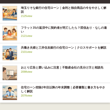
埼玉りそな銀行の住宅ローン｜金利と独自商品の今をやさしく解
説
2125view
フラット35の返済中に契約者が死亡したら？団信あり・なしの違
い
2121view
共働き夫婦と三井住友銀行の住宅ローン｜クロスサポートを解説
2101view
おとり広告と囲い込みに注意｜不動産会社の見分け方と相談先
2098view
住宅ローン控除2年目以降の年末調整｜必要書類と書き方をやさ
しく解説
2076view