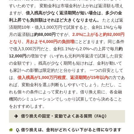
すいためです。 変動金利は市場金利が上がれば返済額も増え
ますが、
借入残高が少なく返済期間が短い場合は、多少の金
利上昇でも負担額はそれほど大きくなりません。
たとえば返
済期間10年・借入1,000万円で試算すると、金利1.1%なら毎
月の返済額は
約88,000円
ですが、
2.0%に上がると約92,000円
となり、月およそ4,000円の負担増
にとどまります。同じ条件
で借入3,000万円だと、金利1.1%から2.0%への上昇で毎月
約
12,000円
の増加です（いずれも元利均等返済で試算した目安
の金額です）。残高が少なく期間も短ければ、金利が動いて
も家計への影響は限定的だと分かります。 一つの目安として
は、
借入残高が1,000万円程度、返済期間が15年以内
の方であ
れば、変動金利を選ぶ判断もしやすいでしょう。ただし、こ
れも個々の条件によって変わります。借り換え前に、各金融
機関のシミュレーションでしっかり試算してから決めること
をおすすめします。
借り換えの固定・変動でよくある質問（FAQ）
Q. 借り換えは、金利がどれくらい下がると得になります