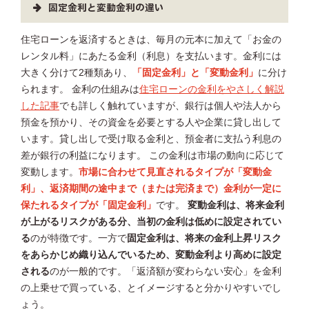
固定金利と変動金利の違い
住宅ローンを返済するときは、毎月の元本に加えて「お金の
レンタル料」にあたる金利（利息）を支払います。金利には
大きく分けて2種類あり、
「固定金利」と「変動金利」
に分け
られます。 金利の仕組みは
住宅ローンの金利をやさしく解説
した記事
でも詳しく触れていますが、銀行は個人や法人から
預金を預かり、その資金を必要とする人や企業に貸し出して
います。貸し出しで受け取る金利と、預金者に支払う利息の
差が銀行の利益になります。 この金利は市場の動向に応じて
変動します。
市場に合わせて見直されるタイプが「変動金
利」、返済期間の途中まで（または完済まで）金利が一定に
保たれるタイプが「固定金利」
です。
変動金利は、将来金利
が上がるリスクがある分、当初の金利は低めに設定されてい
る
のが特徴です。一方で
固定金利は、将来の金利上昇リスク
をあらかじめ織り込んでいるため、変動金利より高めに設定
される
のが一般的です。「返済額が変わらない安心」を金利
の上乗せで買っている、とイメージすると分かりやすいでし
ょう。