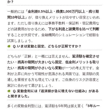
か？
一般的には
「金利差0.5%以上・残債1,000万円以上・残り期
間10年以上」
が、借り換えメリットが出やすい目安といわれ
ます。ただし借り換えには事務手数料・保証料・登記費用な
どの諸費用がかかるため、
下がる利息と諸費用を比べて判断
することが大切です。金融機関のシミュレーションで総額を
試算しましょう。
Q. いまは変動と固定、どちらが正解ですか？
どちらが「正解」と一概には言えません。
返済額を確定させ
たい・残高や期間が大きいなら固定
、
低金利メリットを取り
たい・残高や期間が小さいなら変動
が一つの考え方です。金
利が上昇に向かう可能性が意識される局面では、返済額の見
通しを重視する方も増えています。ご自身のリスク許容度と
家計に合わせて選びましょう。
Q. 変動金利には「返済額が急に増えない仕組み」がある
と聞きました。
多くの変動金利型には、返済額を5年間は据え置く
「5年ルー