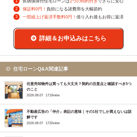
疾病保障付住宅ローンは
2つの特約付き
でさらに安心
保証料0円！
負担になる諸費用を大幅節約
一部繰上げ返済手数料0円！
借り入れ後もお得に返済
詳細＆お申込みはこちら
住宅ローンQ&A関連記事
任意売却物件は買っても大丈夫？契約の注意点と確認すべき5つ
のこと
2026.08.07
1719view
不動産広告の「仲介」表記の意味｜その1社でしか買えないは誤
解です
2026.08.07
1720view