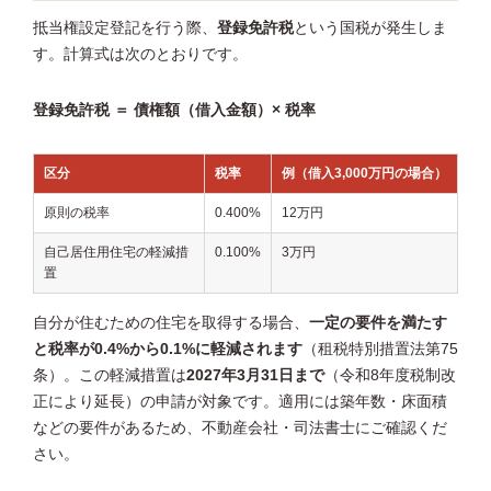
抵当権設定登記を行う際、
登録免許税
という国税が発生しま
す。計算式は次のとおりです。
登録免許税 ＝ 債権額（借入金額）× 税率
区分
税率
例（借入3,000万円の場合）
原則の税率
0.400%
12万円
自己居住用住宅の軽減措
0.100%
3万円
置
自分が住むための住宅を取得する場合、
一定の要件を満たす
と税率が0.4%から0.1%に軽減されます
（租税特別措置法第75
条）。この軽減措置は
2027年3月31日まで
（令和8年度税制改
正により延長）の申請が対象です。適用には築年数・床面積
などの要件があるため、不動産会社・司法書士にご確認くだ
さい。