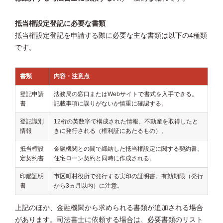
抵当権設定登記に必要な書類
抵当権設定登記を申請する際に必要な主な書類は以下の4種類
です。
書類
内容・注意点
登記申請
法務局の窓口またはWebサイトで書式を入手できる。
書
記載事項に誤りがないか慎重に確認する。
登記識別
12桁の英数字で構成された情報。不動産を取得したと
情報
きに発行される（権利証にあたるもの）。
抵当権設
金融機関との間で締結した抵当権設定に関する契約書。
定契約書
住宅ローン契約と同時に作成される。
印鑑証明
市区町村役所で発行する実印の証明書。有効期限（発行
書
から3ヵ月以内）に注意。
上記のほか、金融機関から求められる書類が追加される場合
があります。司法書士に依頼する場合は、必要書類のリスト