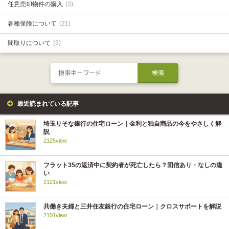
任意売却物件の購入
(3)
各種保険について
(21)
間取りについて
(3)
最近読まれている記事
埼玉りそな銀行の住宅ローン｜金利と独自商品の今をやさしく解
説
2125view
フラット35の返済中に契約者が死亡したら？団信あり・なしの違
い
2121view
共働き夫婦と三井住友銀行の住宅ローン｜クロスサポートを解説
2101view