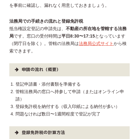
を事前に確認し、漏れなく用意しておきましょう。
法務局での手続きの流れと登録免許税
抵当権設定登記の申請先は、
不動産の所在地を管轄する法務
局
です。窓口の受付時間は
平日8:30〜17:15
となっています
（閉庁日を除く）。管轄の法務局は
法務局公式サイト
から検
索できます。
申請の流れ（概要）
登記申請書・添付書類を準備する
管轄法務局の窓口へ持参して申請（またはオンライン申
請）
登録免許税を納付する（収入印紙による納付が多い）
問題なければ数日〜1週間程度で登記が完了
登録免許税の計算方法