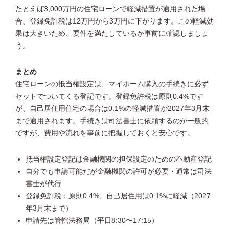
たとえば3,000万円の住宅ローンで軽減措置が適用された場
合、登録免許税は12万円から3万円に下がります。この軽減効
果は大きいため、要件を満たしているか事前に確認しましょ
う。
まとめ
住宅ローンの抵当権設定は、マイホーム購入の手続きに必ず
セットでついてくる登記です。登録免許税は原則0.4%です
が、自己居住用住宅の場合は0.1%の軽減措置が2027年3月末
まで適用されます。手続きは司法書士に依頼するのが一般的
ですが、費用や流れを事前に把握しておくと安心です。
抵当権設定登記は金融機関の担保設定のための不動産登記
自分でも申請可能だが金融機関の許可が必要・通常は司法
書士が代行
登録免許税：原則0.4%、自己居住用は0.1%に軽減（2027
年3月末まで）
申請先は管轄法務局（平日8:30〜17:15）