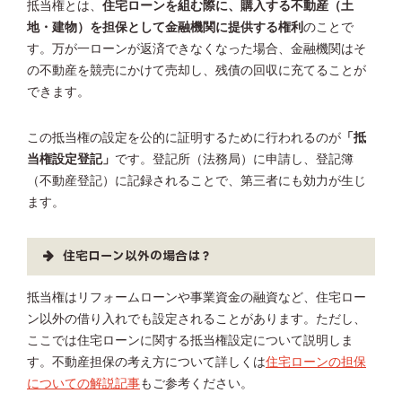
抵当権とは、
住宅ローンを組む際に、購入する不動産（土
地・建物）を担保として金融機関に提供する権利
のことで
す。万が一ローンが返済できなくなった場合、金融機関はそ
の不動産を競売にかけて売却し、残債の回収に充てることが
できます。
この抵当権の設定を公的に証明するために行われるのが
「抵
当権設定登記」
です。登記所（法務局）に申請し、登記簿
（不動産登記）に記録されることで、第三者にも効力が生じ
ます。
住宅ローン以外の場合は？
抵当権はリフォームローンや事業資金の融資など、住宅ロー
ン以外の借り入れでも設定されることがあります。ただし、
ここでは住宅ローンに関する抵当権設定について説明しま
す。不動産担保の考え方について詳しくは
住宅ローンの担保
についての解説記事
もご参考ください。