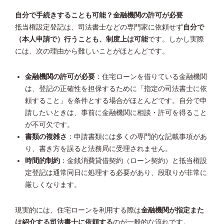
自分で手続きすることも可能？金融機関の許可が必要
抵当権設定登記は、司法書士などの専門家に依頼せず
自分で
（本人申請で）行うことも、制度上は可能
です。しかし実際
には、次の理由から難しいことがほとんどです。
金融機関の許可が必要
：住宅ローンを借りている金融機関
は、登記の正確性を担保するために「指定の司法書士に依
頼すること」を条件とする場合がほとんどです。自分で申
請したいときは、事前に金融機関に相談・許可を得ること
が不可欠です。
書類の複雑さ
：申請書類には多くの専門的な記載事項があ
り、書き方を誤ると法務局に受理されません。
時間的制約
：金銭消費貸借契約（ローン契約）と抵当権設
定登記は通常同日に処理する必要があり、段取りが非常に
厳しくなります。
現実的には、住宅ローンを利用する際は
金融機関が指定また
は紹介する司法書士に依頼する
のが一般的な流れです。