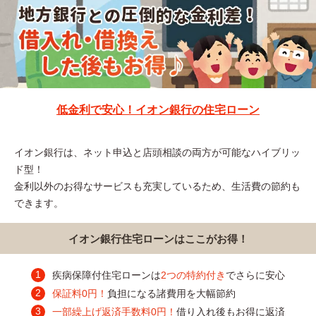
低金利で安心！イオン銀行の住宅ローン
イオン銀行は、ネット申込と店頭相談の両方が可能なハイブリッ
ド型！
金利以外のお得なサービスも充実しているため、生活費の節約も
できます。
イオン銀行住宅ローンはここがお得！
疾病保障付住宅ローンは
2つの特約付き
でさらに安心
保証料0円！
負担になる諸費用を大幅節約
一部繰上げ返済手数料0円！
借り入れ後もお得に返済